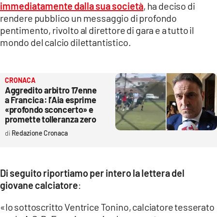
immediatamente dalla sua società
, ha deciso di
LACITYMAG.IT
rendere pubblico un messaggio di profondo
pentimento, rivolto al direttore di gara e a tutto il
ILREGGINO.IT
mondo del calcio dilettantistico.
COSENZACHANNEL.IT
ILVIBONESE.IT
CRONACA
Aggredito arbitro 17enne
CATANZAROCHANNEL.IT
a Francica: l’Aia esprime
«profondo sconcerto» e
LACAPITALENEWS.IT
promette tolleranza zero
Redazione Cronaca
App
ANDROID
Di seguito riportiamo per intero la lettera del
APPLE
giovane calciatore
:
«Io sottoscritto Ventrice Tonino, calciatore tesserato