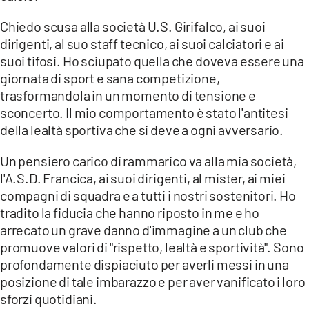
Chiedo scusa alla società U.S. Girifalco, ai suoi
dirigenti, al suo staff tecnico, ai suoi calciatori e ai
suoi tifosi. Ho sciupato quella che doveva essere una
giornata di sport e sana competizione,
trasformandola in un momento di tensione e
sconcerto. Il mio comportamento è stato l'antitesi
della lealtà sportiva che si deve a ogni avversario.
Un pensiero carico di rammarico va alla mia società,
l'A.S.D. Francica, ai suoi dirigenti, al mister, ai miei
compagni di squadra e a tutti i nostri sostenitori. Ho
tradito la fiducia che hanno riposto in me e ho
arrecato un grave danno d'immagine a un club che
promuove valori di "rispetto, lealtà e sportività". Sono
profondamente dispiaciuto per averli messi in una
posizione di tale imbarazzo e per aver vanificato i loro
sforzi quotidiani.