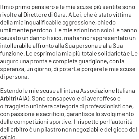
Il mio primo pensiero e le mie scuse più sentite sono
rivolte al Direttore di Gara. A Lei, che è stato vittima
della mia inqualificabile aggressione, chiedo
umilmente perdono. Le mie azioni non solo Le hanno
causato un danno fisico, ma hanno rappresentato un
intollerabile affronto alla Sua persona e alla Sua
funzione. Le esprimo la mia più totale solidarietà e Le
auguro una pronta e completa guarigione, con la
speranza, un giorno, di poterLe porgere le mie scuse
di persona.
Estendo le mie scuse all'intera Associazione Italiana
Arbitri (AIA). Sono consapevole di aver offeso e
oltraggiato un'intera categoria di professionisti che,
con passione e sacrificio, garantisce lo svolgimento
delle competizioni sportive. Il rispetto per l'autorità
dell'arbitro è un pilastro non negoziabile del gioco del
calcio.