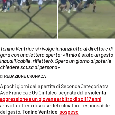
EVENTI
SPORT
Streaming
LAC TV
Tonino Ventrice si rivolge innanzitutto al direttore di
LAC NETWORK
gara con una lettera aperta: «Il mio è stato un gesto
inqualificabile, rifletterò. Spero un giorno di poterle
LAC ONAIR
chiedere scusa di persona»
LaC
REDAZIONE CRONACA
Network
A pochi giorni dalla partita di Seconda Categoria tra
LACPLAY.IT
Asd Francica e Us Girifalco, segnata dalla
violenta
aggressione a un giovane arbitro di soli 17 anni
,
LACTV.IT
arriva la lettera di scuse del calciatore responsabile
LACONAIR.IT
del gesto.
Tonino Ventrice
,
sospeso