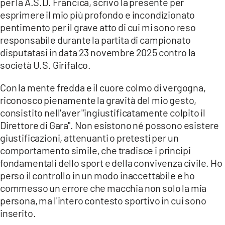
per la A.S.D. Francica, scrivo la presente per
esprimere il mio più profondo e incondizionato
pentimento per il grave atto di cui mi sono reso
responsabile durante la partita di campionato
disputatasi in data 23 novembre 2025 contro la
società U.S. Girifalco.
Con la mente fredda e il cuore colmo di vergogna,
riconosco pienamente la gravità del mio gesto,
consistito nell'aver "ingiustificatamente colpito il
Direttore di Gara". Non esistono né possono esistere
giustificazioni, attenuanti o pretesti per un
comportamento simile, che tradisce i principi
fondamentali dello sport e della convivenza civile. Ho
perso il controllo in un modo inaccettabile e ho
commesso un errore che macchia non solo la mia
persona, ma l'intero contesto sportivo in cui sono
inserito.