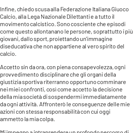
Infine, chiedo scusa alla Federazione Italiana Giuoco
Calcio, alla Lega Nazionale Dilettanti e a tutto il
movimento calcistico. Sono cosciente che episodi
come questo allontanano le persone, soprattutto i più
giovani, dallo sport, proiettando un'immagine
diseducativa che non appartiene al vero spirito del
calcio.
Accetto sin da ora, con piena consapevolezza, ogni
provvedimento disciplinare che gli organi della
giustizia sportiva riterranno opportuno comminare
nei miei confronti, così come accetto la decisione
della mia società di sospendermi immediatamente
da ogni attività. Affronterò le conseguenze delle mie
azioni con stessa responsabilità con cui oggi
ammetto la mia colpa.
Mi impegno a intraprendere un profondo percorso di