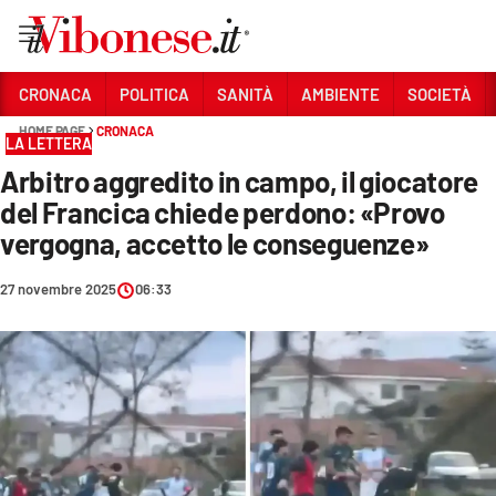
Vai
CRONACA
POLITICA
SANITÀ
AMBIENTE
SOCIETÀ
HOME PAGE
CRONACA
Sezioni
LA LETTERA
Arbitro aggredito in campo, il giocatore
CRONACA
del Francica chiede perdono: «Provo
POLITICA
vergogna, accetto le conseguenze»
SANITÀ
27 novembre 2025
06:33
AMBIENTE
SOCIETÀ
CULTURA
ECONOMIA E LAVORO