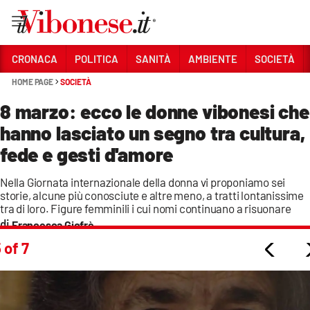
Vai
CRONACA
POLITICA
SANITÀ
AMBIENTE
SOCIETÀ
HOME PAGE
SOCIETÀ
Sezioni
8 marzo: ecco le donne vibonesi che
CRONACA
hanno lasciato un segno tra cultura,
POLITICA
fede e gesti d'amore
SANITÀ
Nella Giornata internazionale della donna vi proponiamo sei
storie, alcune più conosciute e altre meno, a tratti lontanissime
AMBIENTE
tra di loro. Figure femminili i cui nomi continuano a risuonare
Francesca Giofrè
SOCIETÀ
 of 7
CULTURA
ECONOMIA E LAVORO