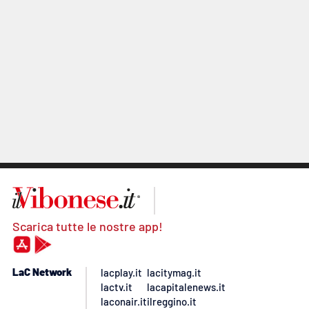
Scarica tutte le nostre app!
LaC Network
lacplay.it
lacitymag.it
lactv.it
lacapitalenews.it
laconair.it
ilreggino.it