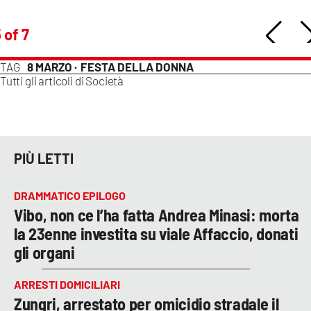
 of 7
TAG
8 MARZO ·
FESTA DELLA DONNA
Tutti gli articoli di
Società
PIÙ LETTI
DRAMMATICO EPILOGO
Vibo, non ce l’ha fatta Andrea Minasi: morta
la 23enne investita su viale Affaccio, donati
gli organi
ARRESTI DOMICILIARI
Zungri, arrestato per omicidio stradale il