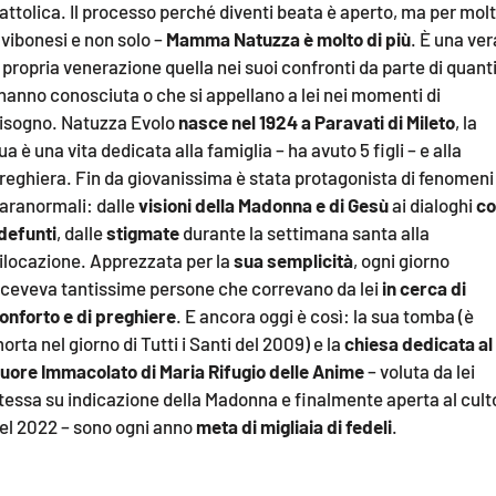
attolica. Il processo perché diventi beata è aperto, ma per molt
LACITYMAG.IT
 vibonesi e non solo –
Mamma Natuzza è molto di più
. È una ver
 propria venerazione quella nei suoi confronti da parte di quant
ILREGGINO.IT
’hanno conosciuta o che si appellano a lei nei momenti di
isogno. Natuzza Evolo
nasce nel 1924 a Paravati di Mileto
, la
COSENZACHANNEL.IT
ua è una vita dedicata alla famiglia – ha avuto 5 figli – e alla
ILVIBONESE.IT
reghiera. Fin da giovanissima è stata protagonista di fenomeni
aranormali: dalle
visioni della Madonna e di Gesù
ai dialoghi
co
CATANZAROCHANNEL.IT
 defunti
, dalle
stigmate
durante la settimana santa alla
ilocazione. Apprezzata per la
sua semplicità
, ogni giorno
LACAPITALENEWS.IT
iceveva tantissime persone che correvano da lei
in cerca di
onforto e di preghiere
. E ancora oggi è così: la sua tomba (è
App
orta nel giorno di Tutti i Santi del 2009) e la
chiesa dedicata al
ANDROID
uore Immacolato di Maria Rifugio delle Anime
– voluta da lei
tessa su indicazione della Madonna e finalmente aperta al cult
APPLE
el 2022 – sono ogni anno
meta di migliaia di fedeli
.