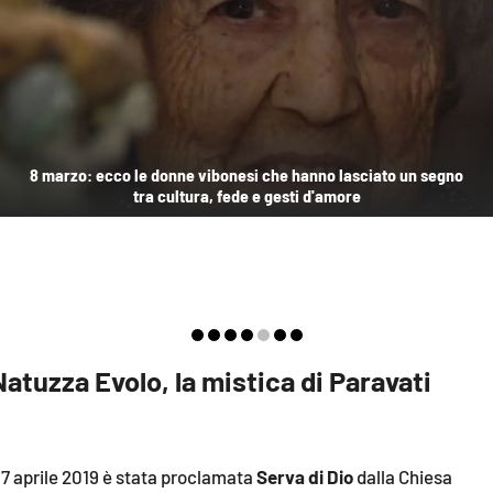
EVENTI
SPORT
Streaming
LAC TV
8 marzo: ecco le donne vibonesi che hanno lasciato un segno
tra cultura, fede e gesti d'amore
LAC NETWORK
LAC ONAIR
LaC
Network
Natuzza Evolo, la mistica di Paravati
LACPLAY.IT
LACTV.IT
LACONAIR.IT
l 7 aprile 2019 è stata proclamata
Serva di Dio
dalla Chiesa