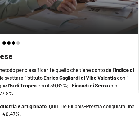
nese
etodo per classificarli è quello che tiene conto dell’
indice di
e svettare l’istituto
Enrico Gagliardi di Vibo Valentia
con il
ue l’
Is di Tropea
con il 39,62%; l’
Einaudi di Serra
con il
27,49%.
ndustria e artigianato
. Qui il De Filippis-Prestia conquista una
il 40,47%.