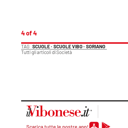
Apple
segue
4 of 4
Vai
TAG
SCUOLE ·
SCUOLE VIBO ·
SORIANO
Tutti gli articoli di
Società
Scarica tutte le nostre app!