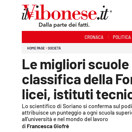
Sezioni
CRONACA
POLITICA
Cronaca
HOME PAGE
SOCIETÀ
Politica
Le migliori scuole
Sanità
classifica della F
Ambiente
licei, istituti tecn
Società
Lo scientifico di Soriano si conferma sul pod
Cultura
attribuisce un punteggio a ogni scuola superi
all'università e nel mondo del lavoro
Economia e Lavoro
Francesca Giofrè