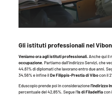
laconair.it
lacitymag.it
ilreggino.it
cosenzachannel.it
Gli istituti professionali nel Vibo
ilvibonese.it
ice Fga ma
Veniamo ora agli istituti professionali.
Anche qui il m
ato almeno
occupazione
. Partiamo dall’indirizzo Servizi, che ved
catanzarochannel.it
università
44,61% di diplomati che lavorano entro due anni. Seg
erimento
34,56% e infine il
De Filippis-Prestia di Vibo
con il 
lacapitalenews.it
esclusivo
Eduscopio prende poi in considerazione
l’indirizzo I
percentuale del 42,85%. Segue l’
Is di Filadelfia
con 
App
irizzo
Android
% e il