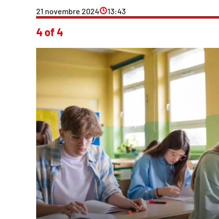
Eventi
21 novembre 2024
13:43
4 of 4
Sport
Streaming
LaC TV
Lac Network
LaC OnAir
LaC
Network
lacplay.it
lactv.it