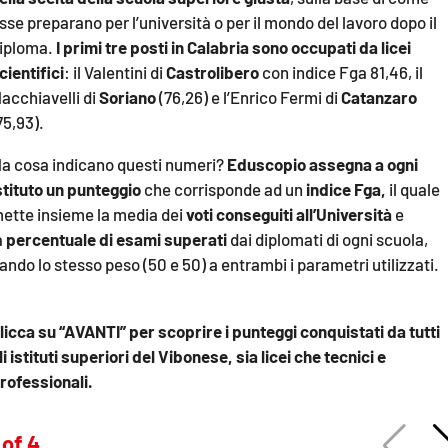
sse preparano per l’università o per il mondo del lavoro dopo il
LACITYMAG.IT
iploma.
I primi tre posti in Calabria sono occupati da licei
ILREGGINO.IT
cientifici
: il Valentini di
Castrolibero
con indice Fga 81,46, il
acchiavelli di
Soriano
(76,26) e l’Enrico Fermi di
Catanzaro
COSENZACHANNEL.IT
75,93).
ILVIBONESE.IT
a cosa indicano questi numeri?
Eduscopio assegna a ogni
stituto un punteggio
che corrisponde ad un
indice Fga,
il quale
CATANZAROCHANNEL.IT
ette insieme la media dei
voti conseguiti all’Università
e
a
percentuale di esami superati
dai diplomati di ogni scuola,
LACAPITALENEWS.IT
ando lo stesso peso (50 e 50) a entrambi i parametri utilizzati.
App
licca su “AVANTI” per scoprire i punteggi conquistati da tutti
ANDROID
li istituti superiori del Vibonese, sia licei che tecnici e
APPLE
rofessionali.
 of 4