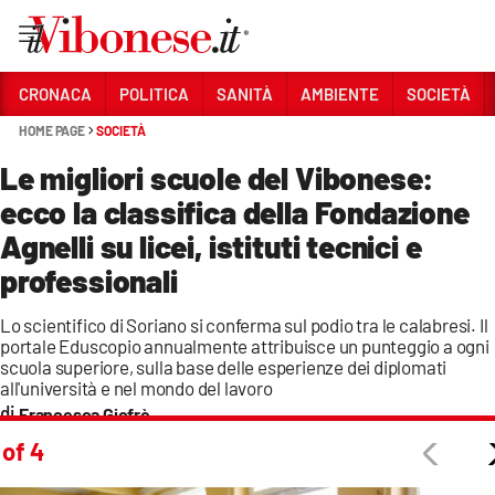
Vai
CRONACA
POLITICA
SANITÀ
AMBIENTE
SOCIETÀ
HOME PAGE
SOCIETÀ
Sezioni
Le migliori scuole del Vibonese:
CRONACA
ecco la classifica della Fondazione
POLITICA
Agnelli su licei, istituti tecnici e
SANITÀ
professionali
AMBIENTE
Lo scientifico di Soriano si conferma sul podio tra le calabresi. Il
portale Eduscopio annualmente attribuisce un punteggio a ogni
SOCIETÀ
scuola superiore, sulla base delle esperienze dei diplomati
all'università e nel mondo del lavoro
CULTURA
Francesca Giofrè
 of 4
ECONOMIA E LAVORO