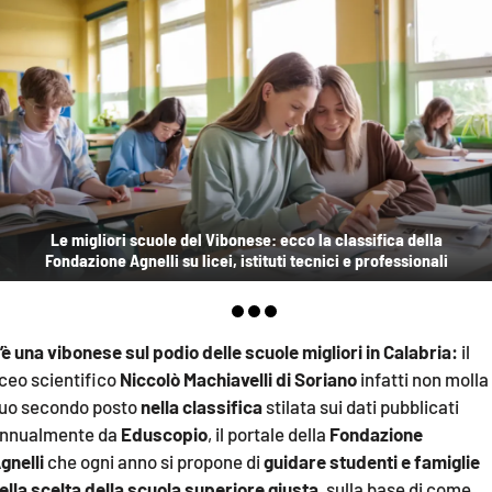
EVENTI
SPORT
Streaming
LAC TV
LAC NETWORK
Le migliori scuole del Vibonese: ecco la classifica della
LAC ONAIR
Fondazione Agnelli su licei, istituti tecnici e professionali
LaC
Network
’è una vibonese sul podio delle scuole migliori in Calabria:
il
LACPLAY.IT
iceo scientifico
Niccolò Machiavelli di Soriano
infatti non molla 
uo secondo posto
nella classifica
stilata sui dati pubblicati
LACTV.IT
nnualmente da
Eduscopio
, il portale della
Fondazione
gnelli
che ogni anno si propone di
guidare studenti e famiglie
LACONAIR.IT
ella scelta della scuola superiore giusta
, sulla base di come