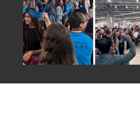
Eventi
Sport
Streaming
LaC TV
Lac Network
LaC OnAir
LaC
Network
lacplay.it
lactv.it