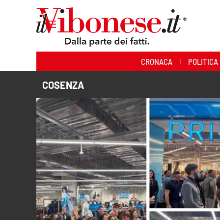
Sezioni
CRONACA
POLITICA
Cronaca
COSENZA
Politica
Sanità
Ambiente
Società
Cultura
Economia e Lavoro