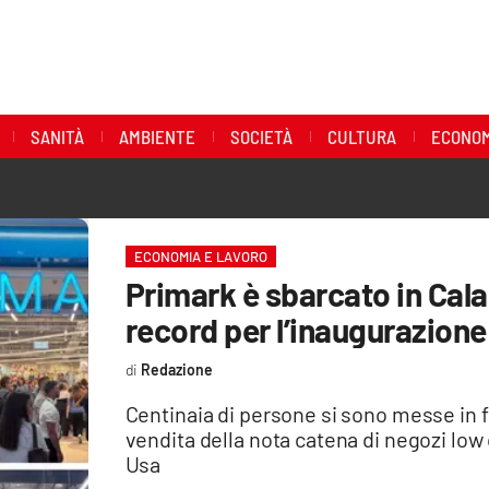
SANITÀ
AMBIENTE
SOCIETÀ
CULTURA
ECONOM
ECONOMIA E LAVORO
Primark è sbarcato in Cala
record per l’inaugurazione
Redazione
Centinaia di persone si sono messe in f
vendita della nota catena di negozi low 
Usa