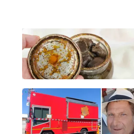
laconair.it
lacitymag.it
ilreggino.it
cosenzachannel.it
ilvibonese.it
catanzarochannel.it
lacapitalenews.it
App
Android