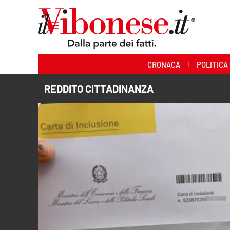
Sezioni
CRONACA
POLITICA
Cronaca
REDDITO CITTADINANZA
Politica
Sanità
Ambiente
Società
Cultura
Economia e Lavoro