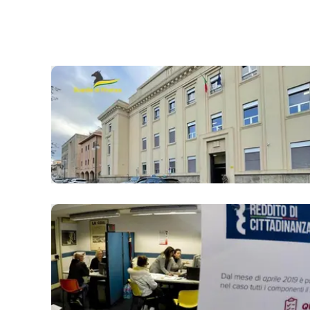
laconair.it
lacitymag.it
ilreggino.it
cosenzachannel.it
ilvibonese.it
catanzarochannel.it
lacapitalenews.it
App
Android