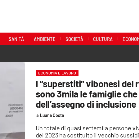
SANITÀ
AMBIENTE
SOCIETÀ
CULTURA
ECONOM
ECONOMIA E LAVORO
I “superstiti” vibonesi del 
sono 3mila le famiglie che
dell’assegno di inclusione
Luana Costa
Un totale di quasi settemila persone vi
del 2023 ha sostituito il vecchio sussid