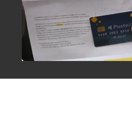
Eventi
Sport
Streaming
LaC TV
Lac Network
LaC OnAir
LaC
Network
lacplay.it
lactv.it