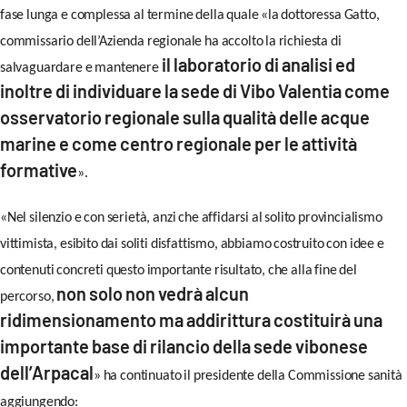
fase lunga e complessa al termine della quale «la dottoressa Gatto,
LACITYMAG.IT
commissario dell’Azienda regionale ha accolto la richiesta di
ILREGGINO.IT
il laboratorio di analisi ed
salvaguardare e mantenere
inoltre di individuare la sede di Vibo Valentia come
COSENZACHANNEL.IT
osservatorio regionale sulla qualità delle acque
ILVIBONESE.IT
marine e come centro regionale per le attività
formative
».
CATANZAROCHANNEL.IT
LACAPITALENEWS.IT
«Nel silenzio e con serietà, anzi che affidarsi al solito provincialismo
vittimista, esibito dai soliti disfattismo, abbiamo costruito con idee e
App
contenuti concreti questo importante risultato, che alla fine del
non solo non vedrà alcun
percorso,
ANDROID
ridimensionamento ma addirittura costituirà una
APPLE
importante base di rilancio della sede vibonese
dell’Arpacal
» ha continuato il presidente della Commissione sanità
aggiungendo: