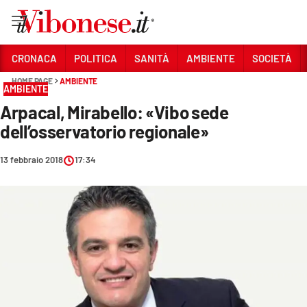
Vai
CRONACA
POLITICA
SANITÀ
AMBIENTE
SOCIETÀ
HOME PAGE
AMBIENTE
Sezioni
AMBIENTE
Arpacal, Mirabello: «Vibo sede
CRONACA
dell’osservatorio regionale»
POLITICA
13 febbraio 2018
17:34
SANITÀ
AMBIENTE
SOCIETÀ
CULTURA
ECONOMIA E LAVORO