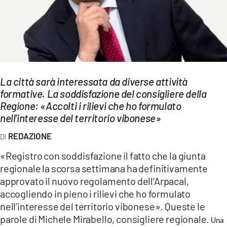
EVENTI
SPORT
Streaming
LAC TV
La città sarà interessata da diverse attività
formative. La soddisfazione del consigliere della
LAC NETWORK
Regione: «Accolti i rilievi che ho formulato
nell’interesse del territorio vibonese»
LAC ONAIR
REDAZIONE
LaC
«Registro con soddisfazione il fatto che la giunta
Network
regionale la scorsa settimana ha definitivamente
LACPLAY.IT
approvato il nuovo regolamento dell’Arpacal,
accogliendo in pieno i rilievi che ho formulato
LACTV.IT
nell’interesse del territorio vibonese». Queste le
parole di Michele Mirabello, consigliere regionale.
LACONAIR.IT
Una