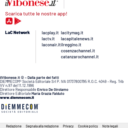
Scarica tutte le nostre app!
LaC Network
lacplay.it
lacitymag.it
lactv.it
lacapitalenews.it
laconair.it
ilreggino.it
cosenzachannel.it
catanzarochannel.it
ilVibonese.it © – Dalla parte dei fatti
DIEMMECOM® Società Editoriale Srl P. IVA 01737800795 R.O.C. 4049 – Reg. Trib
VV n.97 del 11.12.1996
Direttore Responsabile
Enrico De Girolamo
Direttore Editoriale
Maria Grazia Falduto
www.diemmecom.it
Redazione
Segnala alla redazione
Privacy
Cookie policy
Note legali