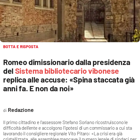
EVENTI
SPORT
Streaming
LAC TV
BOTTA E RISPOSTA
LAC NETWORK
Romeo dimissionario dalla presidenza
del
Sistema bibliotecario vibonese
LAC ONAIR
replica alle accuse: «Spina staccata già
anni fa. E non da noi»
LaC
Network
LACPLAY.IT
Redazione
LACTV.IT
Il primo cittadino e l’assessore Stefano Soriano ricostruiscono le
difficoltà dell’ente e accolgono l’ipotesi di un commissario a cui sta
lavorando il consigliere regionale Vito Pitaro: «La crisi era già
LACONAIR.IT
cristallizzata, alle assemblee mancava il numero legale di sindaci per