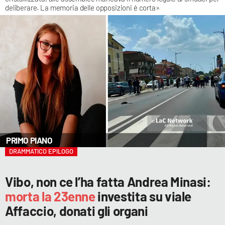
deliberare. La memoria delle opposizioni è corta»
LACITYMAG.IT
ILREGGINO.IT
COSENZACHANNEL.IT
ILVIBONESE.IT
CATANZAROCHANNEL.IT
LACAPITALENEWS.IT
App
DRAMMATICO EPILOGO
ANDROID
Vibo, non ce l’ha fatta Andrea Minasi:
APPLE
morta la 23enne
investita su viale
Affaccio, donati gli organi