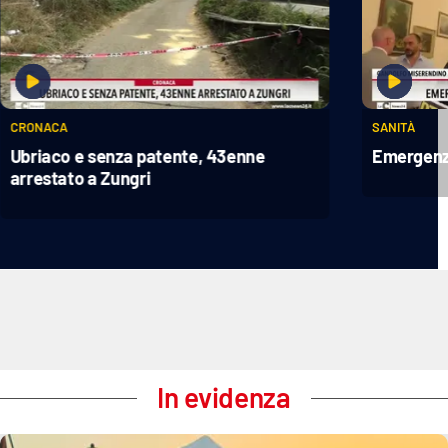
CRONACA
SANITÀ
Ubriaco e senza patente, 43enne
Emergenza
arrestato a Zungri
In evidenza