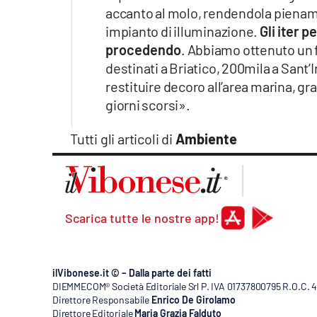
accanto al molo, rendendola pienam
impianto di illuminazione.
Gli iter p
procedendo
. Abbiamo ottenuto un
destinati a Briatico, 200mila a Sant’I
restituire decoro all’area marina, 
giorni scorsi».
Tutti gli articoli di
Ambiente
Scarica tutte le nostre app!
ilVibonese.it © – Dalla parte dei fatti
DIEMMECOM® Società Editoriale Srl P. IVA 01737800795 R.O.C. 404
Direttore Responsabile
Enrico De Girolamo
Direttore Editoriale
Maria Grazia Falduto