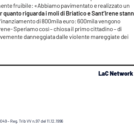
ente fruibile: «Abbiamo pavimentato e realizzato un
er quanto riguarda i moli di Briatico e Sant’Irene stan
 finanziamento di 800mila euro: 600mila vengono
rene- Speriamo così – chiosa il primo cittadino – di
gravemente danneggiata dalle violente mareggiate dei
LaC Network
9 – Reg. Trib VV n.97 del 11.12.1996