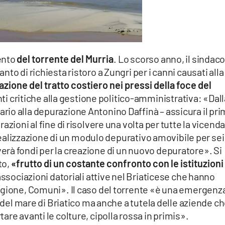
ento
del torrente del Murria
. Lo scorso anno, il sindac
to di richiesta ristoro a Zungri per i canni causati alla
azione del tratto costiero nei pressi della foce del
ti critiche alla gestione politico-amministrativa: «Dall
io alla depurazione Antonino Daffinà – assicura il pr
zioni al fine di risolvere una volta per tutte la vicend
a realizzazione di un modulo depurativo amovibile per sei
rà fondi per la creazione di un nuovo depuratore». Si
to,
«frutto di un costante confronto con le istituzioni
associazioni datoriali attive nel Briaticese che hanno
egione, Comuni». Il caso del torrente «è una emergenz
à del mare di Briatico ma anche a tutela delle aziende c
re avanti le colture, cipolla rossa in primis».