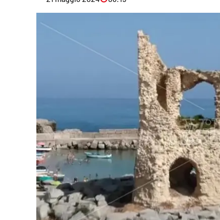
Eventi
Sport
Streaming
LaC TV
Lac Network
LaC OnAir
LaC
Network
lacplay.it
lactv.it