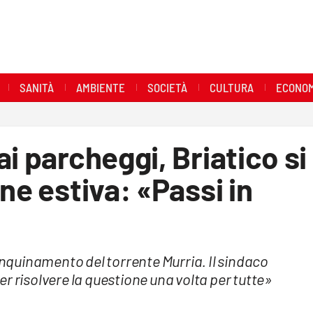
SANITÀ
AMBIENTE
SOCIETÀ
CULTURA
ECONOM
i parcheggi, Briatico si
ne estiva: «Passi in
’inquinamento del torrente Murria. Il sindaco
r risolvere la questione una volta per tutte»