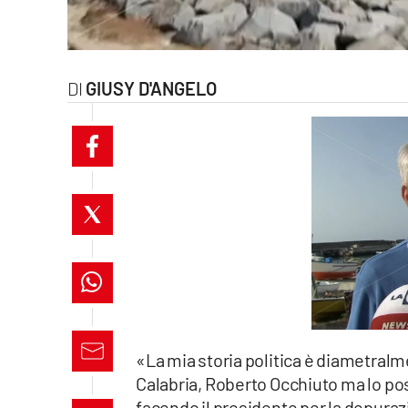
laconair.it
lacitymag.it
GIUSY D'ANGELO
ilreggino.it
cosenzachannel.it
ilvibonese.it
catanzarochannel.it
lacapitalenews.it
App
«La mia storia politica è diametral
Android
Calabria, Roberto Occhiuto ma lo po
facendo il presidente per la depurazi