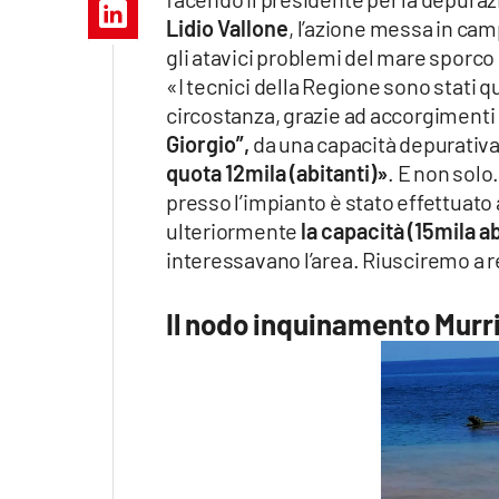
Apple
Lidio Vallone
, l’azione messa in cam
gli atavici problemi del mare sporco 
«I tecnici della Regione sono stati q
circostanza, grazie ad accorgimenti 
Vai
Giorgio”,
da una capacità depurativa d
quota 12mila (abitanti)»
. E non solo
presso l’impianto è stato effettuat
ulteriormente
la capacità (15mila ab
interessavano l’area. Riusciremo a re
Il nodo inquinamento Murr