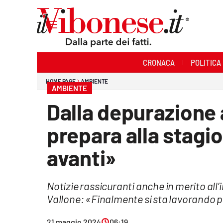
Sezioni
CRONACA
POLITICA
Cronaca
HOME PAGE
AMBIENTE
AMBIENTE
Politica
Dalla depurazione a
Sanità
prepara alla stagio
Ambiente
avanti»
Società
Notizie rassicuranti anche in merito all
Cultura
Vallone: «Finalmente si sta lavorando pe
Economia e Lavoro
21 maggio 2024
06:19