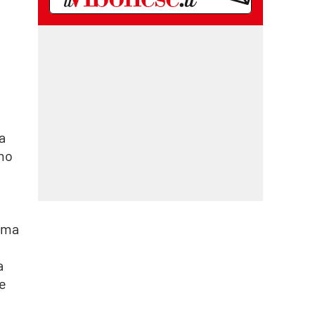
o
a
imo
a
ma
a
he