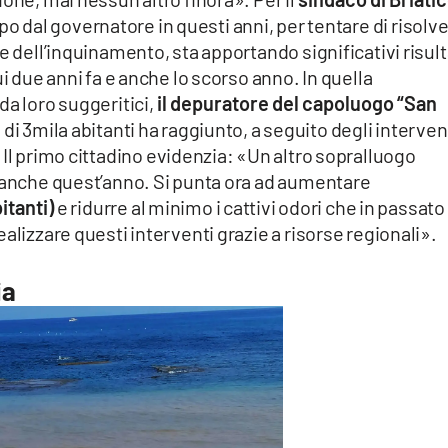
po dal governatore in questi anni, per tentare di risolv
e dell’inquinamento, sta apportando significativi risult
ui due anni fa e anche lo scorso anno. In quella
da loro suggeritici,
il depuratore del capoluogo “San
i 3mila abitanti ha raggiunto, a seguito degli intervent
. Il primo cittadino evidenzia: «Un altro sopralluogo
o anche quest’anno. Si punta ora ad aumentare
itanti)
e ridurre al minimo i cattivi odori che in passato
alizzare questi interventi grazie a risorse regionali».
ia