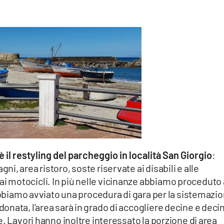
è il restyling del parcheggio in località San Giorgio
:
, area ristoro, soste riservate ai disabili e alle
 motocicli. In più nelle vicinanze abbiamo proceduto
 abbiamo avviato una procedura di gara per la sistemazi
nata, l’area sarà in grado di accogliere decine e deci
. Lavori hanno inoltre interessato la porzione di area