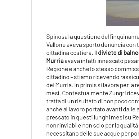
Spinosa la questione dell’inquinam
Vallone aveva sporto denuncia con tan
cittadina costiera. Il
divieto di balne
Murria
aveva infatti innescato pesan
Regione e anche lo stesso commissar
cittadino – stiamo ricevendo rassicura
del Murria. In primis si lavora per l
mesi. Contestualmente Zungri riceve
tratta di un risultato di non poco con
anche al lavoro portato avanti dalle 
pressato in questi lunghi mesi su R
non rinviabile non solo per la qualit
necessitano delle sue acque per porta