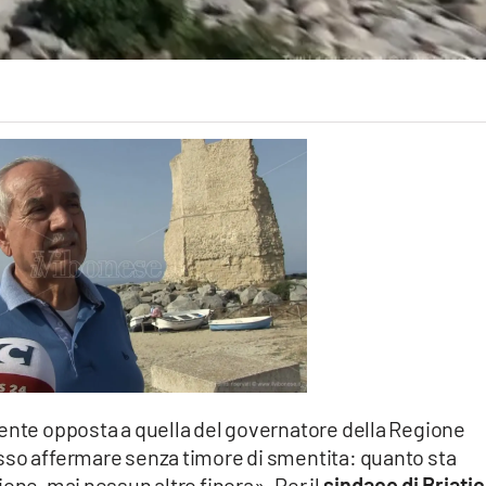
mente opposta a quella del governatore della Regione
sso affermare senza timore di smentita: quanto sta
one, mai nessun altro finora». Per il
sindaco di Briatic