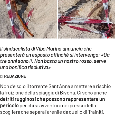
EVENTI
SPORT
Streaming
LAC TV
Il sindacalista di Vibo Marina annuncia che
LAC NETWORK
presenterà un esposto affinché si intervenga: «Da
tre anni sono lì. Non basta un nastro rosso, serve
LAC ONAIR
una bonifica risolutiva»
LaC
REDAZIONE
Network
Non c’è solo il torrente Sant’Anna a mettere a rischio
LACPLAY.IT
la fruizione della spiaggia di Bivona. Ci sono anche
detriti rugginosi che possono rappresentare un
LACTV.IT
pericolo
per chi si avventura nei presso della
LACONAIR.IT
scogliera che separa l’arenile da quello di Trainiti.