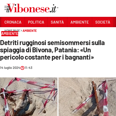
Vai
CRONACA
POLITICA
SANITÀ
AMBIENTE
SOCIETÀ
HOME PAGE
AMBIENTE
Sezioni
AMBIENTE
Detriti rugginosi semisommersi sulla
CRONACA
spiaggia di Bivona, Patania: «Un
POLITICA
pericolo costante per i bagnanti»
SANITÀ
14 luglio 2024
11:43
AMBIENTE
SOCIETÀ
CULTURA
ECONOMIA E LAVORO