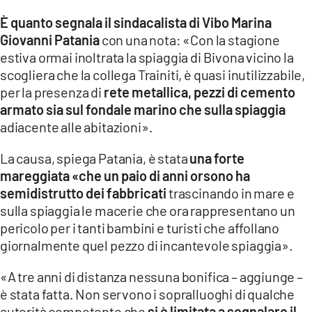
LACITYMAG.IT
È quanto segnala il sindacalista di Vibo Marina
Giovanni Patania
con una nota: «Con la stagione
ILREGGINO.IT
estiva ormai inoltrata la spiaggia di Bivona vicino la
scogliera che la collega Trainiti, è quasi inutilizzabile,
COSENZACHANNEL.IT
per la presenza di
rete metallica, pezzi di cemento
ILVIBONESE.IT
armato sia sul fondale marino che sulla spiaggia
adiacente alle abitazioni».
CATANZAROCHANNEL.IT
La causa, spiega Patania, è stata
una forte
LACAPITALENEWS.IT
mareggiata «che un paio di anni orsono ha
semidistrutto dei fabbricati
trascinando in mare e
App
sulla spiaggia le macerie che ora rappresentano un
pericolo per i tanti bambini e turisti che affollano
ANDROID
giornalmente quel pezzo di incantevole spiaggia».
APPLE
«A tre anni di distanza nessuna bonifica – aggiunge –
è stata fatta. Non servono i sopralluoghi di qualche
autorità competente che
si è limitata a segnalare il