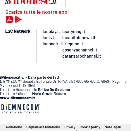
Scarica tutte le nostre app!
LaC Network
lacplay.it
lacitymag.it
lactv.it
lacapitalenews.it
laconair.it
ilreggino.it
cosenzachannel.it
catanzarochannel.it
ilVibonese.it © – Dalla parte dei fatti
DIEMMECOM® Società Editoriale Srl P. IVA 01737800795 R.O.C. 4049 – Reg. Trib
VV n.97 del 11.12.1996
Direttore Responsabile
Enrico De Girolamo
Direttore Editoriale
Maria Grazia Falduto
www.diemmecom.it
Redazione
Segnala alla redazione
Privacy
Cookie policy
Note legali