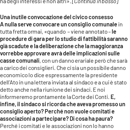
ha degli interessi e non altri».
[Continua in basso]
Una inutile convocazione del civico consesso
A nulla serve convocare un consiglio comunale
in
tutta fretta ormai, «quando – viene annotato –
le
procedure di gara per lo studio di fattibilità saranno
già scadute e la deliberazione che la maggioranza
vorrebbe approvare avrà delle implicazioni sulle
casse comunali
, con un danno erariale però che sarà
a carico dei consiglieri. Che ci sia un possibile danno
economico lo dice espressamente la presidente
dell’Ato in una lettera inviata al sindaco e a cui è stato
detto anche nella riunione dei sindaci. E noi
informeremo prontamente la Corte dei Conti.
E,
infine, il sindaco si ricorda che aveva promesso un
consiglio aperto? Perché non vuole comitati e
associazioni a partecipare? Di cosa ha paura?
Perché i comitati e le associazioni non lo hanno