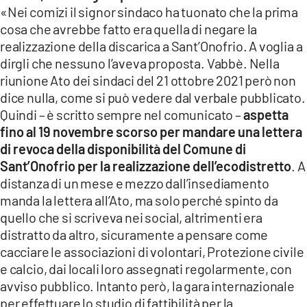
«Nei comizi il signor sindaco ha tuonato che la prima
cosa che avrebbe fatto era quella di negare la
realizzazione della discarica a Sant’Onofrio. A voglia a
dirgli che nessuno l’aveva proposta. Vabbè. Nella
riunione Ato dei sindaci del 21 ottobre 2021 però non
dice nulla, come si può vedere dal verbale pubblicato.
Quindi – è scritto sempre nel comunicato –
aspetta
fino al 19 novembre scorso per mandare una lettera
di revoca della disponibilità del Comune di
Sant’Onofrio per la realizzazione dell’ecodistretto
. A
distanza di un mese e mezzo dall’insediamento
manda la lettera all’Ato, ma solo perché spinto da
quello che si scriveva nei social, altrimenti era
distratto da altro, sicuramente a pensare come
cacciare le associazioni di volontari, Protezione civile
e calcio, dai locali loro assegnati regolarmente, con
avviso pubblico. Intanto però, la gara internazionale
per effettuare lo studio di fattibilità per la