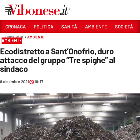
Vai
CRONACA
POLITICA
SANITÀ
AMBIENTE
SOCIETÀ
HOME PAGE
AMBIENTE
Sezioni
AMBIENTE
Ecodistretto a Sant’Onofrio, duro
CRONACA
attacco del gruppo “Tre spighe” al
POLITICA
sindaco
SANITÀ
8 dicembre 2021
18:17
AMBIENTE
SOCIETÀ
CULTURA
ECONOMIA E LAVORO