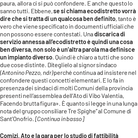
paura, allora ci si può confondere. E anche questo lo
LACITYMAG.IT
sanno tutti. Ebbene,
se si chiama ecodistretto vorrà
dire che si tratta di un qualcosa ben definito
, tanto è
ILREGGINO.IT
vero che viene specificato in documenti ufficiali che
non possono essere contestati. Una
discarica di
COSENZACHANNEL.IT
servizio annessa all’ecodistretto è quindi una cosa
ILVIBONESE.IT
ben diversa, non solo è un’altra parola ma definisce
un impianto diverso
. Quindi è chiaro a tutti che sono
CATANZAROCHANNEL.IT
due cose distinte. Diteglielo al signor sindaco
(Antonino Pezzo, ndr)
perché continua ad insistere nel
LACAPITALENEWS.IT
confondere questi concetti elementari. E lo fa in
presenza dei sindaci di molti Comuni della provincia
App
presenti nell’assemblea dell’Ato di Vibo Valentia,
Facendo brutta figura». È quanto si legge in una lunga
ANDROID
nota del gruppo consiliare Tre Spighe” al Comune di
APPLE
Sant’Onofrio.
[Continua in basso]
Comizi, Ato e la gara per lo studio di fattibilità