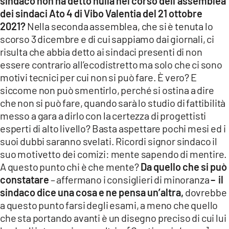
sindaco non ha detto nulla nel corso dell’assemblea
dei sindaci Ato 4 di Vibo Valentia del 21 ottobre
2021?
Nella seconda assemblea, che si è tenuta lo
scorso 3 dicembre e di cui sappiamo dai giornali, ci
risulta che abbia detto ai sindaci presenti di non
essere contrario all’ecodistretto ma solo che ci sono
motivi tecnici per cui non si può fare. È vero? E
siccome non può smentirlo, perché si ostina a dire
che non si può fare, quando sarà lo studio di fattibilità
messo a gara a dirlo con la certezza di progettisti
esperti di alto livello? Basta aspettare pochi mesi ed i
suoi dubbi saranno svelati. Ricordi signor sindaco il
suo motivetto dei comizi: mente sapendo di mentire.
A questo punto chi è che mente?
Da quello che si può
constatare
– affermano i consiglieri di minoranza
– il
sindaco dice una cosa e ne pensa un’altra,
dovrebbe
a questo punto farsi degli esami, a meno che quello
che sta portando avanti è un disegno preciso di cui lui