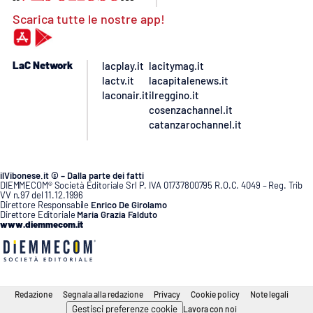
Scarica tutte le nostre app!
LaC Network
lacplay.it
lacitymag.it
lactv.it
lacapitalenews.it
laconair.it
ilreggino.it
cosenzachannel.it
catanzarochannel.it
ilVibonese.it © – Dalla parte dei fatti
DIEMMECOM® Società Editoriale Srl P. IVA 01737800795 R.O.C. 4049 – Reg. Trib
VV n.97 del 11.12.1996
Direttore Responsabile
Enrico De Girolamo
Direttore Editoriale
Maria Grazia Falduto
www.diemmecom.it
Redazione
Segnala alla redazione
Privacy
Cookie policy
Note legali
Gestisci preferenze cookie
Lavora con noi