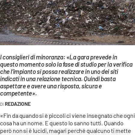
EVENTI
SPORT
Streaming
LAC TV
I consiglieri di minoranza: «La gara prevede in
LAC NETWORK
questo momento solo la fase di studio per la verifica
che l’impianto si possa realizzare in uno dei siti
LAC ONAIR
indicati in una relazione tecnica. Quindi basta
aspettare e avere una risposta, sicura e
LaC
competente».
Network
REDAZIONE
LACPLAY.IT
«Fin da quando si è piccoli ci viene insegnato che ogni
LACTV.IT
cosa ha un nome. E questo lo sanno tutti. Quando
LACONAIR.IT
però non si è lucidi, magari perché qualcuno ti mette