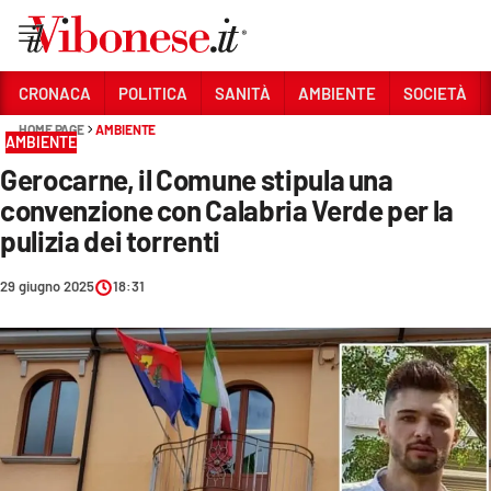
Vai
CRONACA
POLITICA
SANITÀ
AMBIENTE
SOCIETÀ
HOME PAGE
AMBIENTE
Sezioni
AMBIENTE
Gerocarne, il Comune stipula una
CRONACA
convenzione con Calabria Verde per la
POLITICA
pulizia dei torrenti
SANITÀ
29 giugno 2025
18:31
AMBIENTE
SOCIETÀ
CULTURA
ECONOMIA E LAVORO