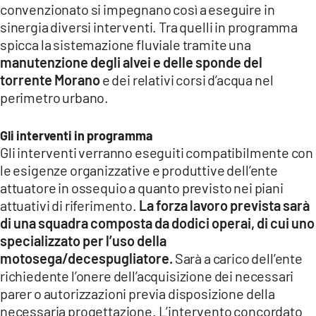
convenzionato si impegnano così a eseguire in
LACITYMAG.IT
sinergia diversi interventi. Tra quelli in programma
spicca la sistemazione fluviale tramite una
ILREGGINO.IT
manutenzione degli alvei e delle sponde del
torrente Morano
e dei relativi corsi d’acqua nel
COSENZACHANNEL.IT
perimetro urbano.
ILVIBONESE.IT
Gli interventi in programma
CATANZAROCHANNEL.IT
Gli interventi verranno eseguiti compatibilmente con
le esigenze organizzative e produttive dell’ente
LACAPITALENEWS.IT
attuatore in ossequio a quanto previsto nei piani
attuativi di riferimento.
La forza lavoro prevista sarà
App
di una squadra composta da dodici operai, di cui uno
ANDROID
specializzato per l’uso della
motosega/decespugliatore.
Sarà a carico dell’ente
APPLE
richiedente l’onere dell’acquisizione dei necessari
parer o autorizzazioni previa disposizione della
necessaria progettazione. L’intervento concordato