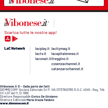
Scarica tutte le nostre app!
LaC Network
lacplay.it
lacitymag.it
lactv.it
lacapitalenews.it
laconair.it
ilreggino.it
cosenzachannel.it
catanzarochannel.it
ilVibonese.it © – Dalla parte dei fatti
DIEMMECOM® Società Editoriale Srl P. IVA 01737800795 R.O.C. 4049 – Reg. Trib
VV n.97 del 11.12.1996
Direttore Responsabile
Enrico De Girolamo
Direttore Editoriale
Maria Grazia Falduto
www.diemmecom.it