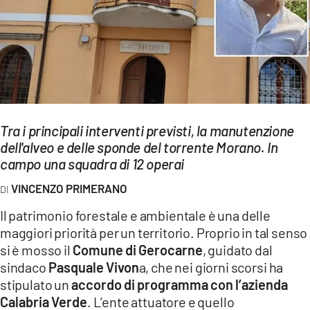
EVENTI
SPORT
Streaming
LAC TV
Tra i principali interventi previsti, la manutenzione
LAC NETWORK
dell'alveo e delle sponde del torrente Morano. In
campo una squadra di 12 operai
LAC ONAIR
VINCENZO PRIMERANO
LaC
Il patrimonio forestale e ambientale è una delle
Network
maggiori priorità per un territorio. Proprio in tal senso
LACPLAY.IT
si è mosso il
Comune di Gerocarne
, guidato dal
sindaco
Pasquale Vivon
a, che nei giorni scorsi
ha
LACTV.IT
stipulato un
accordo di programma con l’azienda
LACONAIR.IT
Calabria Verde
. L’ente attuatore e quello