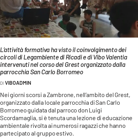
EVENTI
SPORT
Streaming
LAC TV
L’attività formativa ha visto il coinvolgimento dei
circoli di Legambiente di Ricadi e di Vibo Valentia
LAC NETWORK
intervenuti nel corso del Grest organizzato dalla
parrocchia San Carlo Borromeo
LAC ONAIR
VIBOADMIN
LaC
Nei giorni scorsi a Zambrone, nell’ambito del Grest,
Network
organizzato dalla locale parrocchia di San Carlo
LACPLAY.IT
Borromeo guidata dal parroco don Luigi
Scordamaglia, si è tenuta una lezione di educazione
LACTV.IT
ambientale rivolta ai numerosi ragazzi che hanno
partecipato al gruppo estivo.
LACONAIR.IT