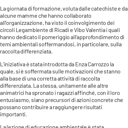
LACITYMAG.IT
La giornata di formazione, voluta dalle catechiste e da
alcune mamme che hanno collaborato
ILREGGINO.IT
all’organizzazione, ha visto il coinvolgimento dei
circoli Legambiente di Ricadi e Vibo Valentia i quali
COSENZACHANNEL.IT
hanno dedicato il pomeriggio all’approfondimento di
temi ambientali soffermandosi, in particolare, sulla
ILVIBONESE.IT
raccolta differenziata.
CATANZAROCHANNEL.IT
L’iniziativa è stata introdotta da Enza Carrozzo la
LACAPITALENEWS.IT
quale, si è soffermata sulle motivazioni che stanno
alla base di una corretta attività di raccolta
differenziata. La stessa, unitamente alle altre
App
animatrici ha spronato i ragazzi affinché, con il loro
ANDROID
entusiasmo, siano precursori di azioni concrete che
possano contribuire a raggiungere risultati
APPLE
importanti.
La lezione di educazione ambientale è stata