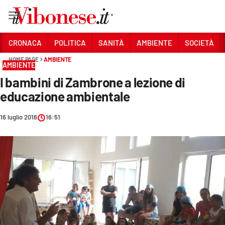
Vai
CRONACA
POLITICA
SANITÀ
AMBIENTE
SOCIETÀ
HOME PAGE
AMBIENTE
Sezioni
AMBIENTE
I bambini di Zambrone a lezione di
CRONACA
educazione ambientale
POLITICA
16 luglio 2016
16:51
SANITÀ
AMBIENTE
SOCIETÀ
CULTURA
ECONOMIA E LAVORO