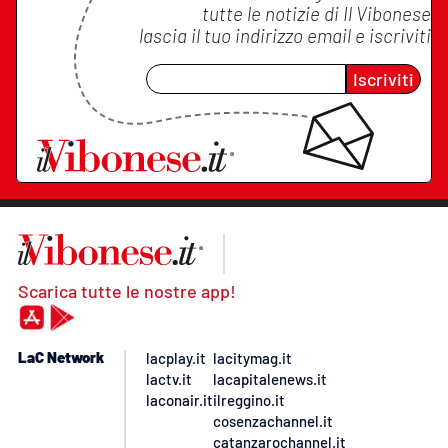
tutte le notizie di
Il Vibonese
lascia il tuo indirizzo email e iscriviti
Iscriviti
Scarica tutte le nostre app!
LaC Network
lacplay.it
lacitymag.it
lactv.it
lacapitalenews.it
laconair.it
ilreggino.it
cosenzachannel.it
catanzarochannel.it