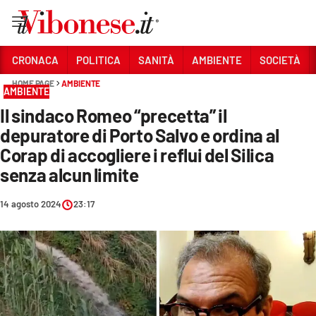
Vai
CRONACA
POLITICA
SANITÀ
AMBIENTE
SOCIETÀ
HOME PAGE
AMBIENTE
Sezioni
AMBIENTE
Il sindaco Romeo “precetta” il
CRONACA
depuratore di Porto Salvo e ordina al
POLITICA
Corap di accogliere i reflui del Silica
senza alcun limite
SANITÀ
AMBIENTE
14 agosto 2024
23:17
SOCIETÀ
CULTURA
ECONOMIA E LAVORO