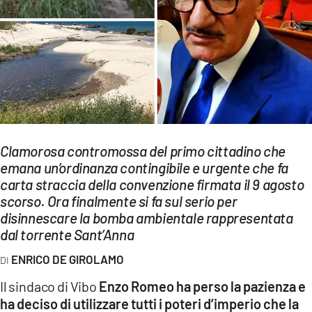
EVENTI
SPORT
Streaming
LAC TV
LAC NETWORK
Clamorosa contromossa del primo cittadino che
LAC ONAIR
emana un’ordinanza contingibile e urgente che fa
carta straccia della convenzione firmata il 9 agosto
scorso. Ora finalmente si fa sul serio per
LaC
disinnescare la bomba ambientale rappresentata
Network
dal torrente Sant’Anna
LACPLAY.IT
ENRICO DE GIROLAMO
LACTV.IT
Il sindaco di Vibo
Enzo Romeo ha perso la pazienza e
LACONAIR.IT
ha deciso di utilizzare tutti i poteri d’imperio che la