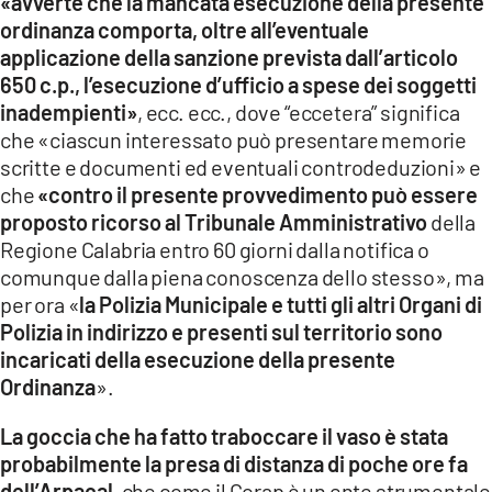
«avverte che la mancata esecuzione della presente
ordinanza comporta, oltre all’eventuale
applicazione della sanzione prevista dall’articolo
650 c.p., l’esecuzione d’ufficio a spese dei soggetti
inadempienti»
, ecc. ecc., dove “eccetera” significa
che «ciascun interessato può presentare memorie
scritte e documenti ed eventuali controdeduzioni» e
che
«contro il presente provvedimento può essere
proposto ricorso al Tribunale Amministrativo
della
Regione Calabria entro 60 giorni dalla notifica o
comunque dalla piena conoscenza dello stesso», ma
per ora «
la Polizia Municipale e tutti gli altri Organi di
Polizia in indirizzo e presenti sul territorio sono
incaricati della esecuzione della presente
Ordinanza
».
La goccia che ha fatto traboccare il vaso è stata
probabilmente la presa di distanza di poche ore fa
dell’Arpacal
, che come il Corap è un ente strumentale