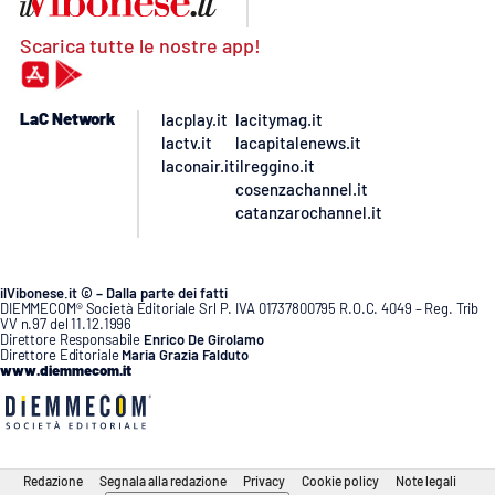
Scarica tutte le nostre app!
LaC Network
lacplay.it
lacitymag.it
lactv.it
lacapitalenews.it
laconair.it
ilreggino.it
cosenzachannel.it
catanzarochannel.it
ilVibonese.it © – Dalla parte dei fatti
DIEMMECOM® Società Editoriale Srl P. IVA 01737800795 R.O.C. 4049 – Reg. Trib
VV n.97 del 11.12.1996
Direttore Responsabile
Enrico De Girolamo
Direttore Editoriale
Maria Grazia Falduto
www.diemmecom.it
Redazione
Segnala alla redazione
Privacy
Cookie policy
Note legali