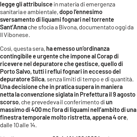
legge gli attribuisce
in materia di emergenza
LACITYMAG.IT
sanitaria e ambientale,
dopo l’ennesimo
sversamento di liquami fognari nel torrente
ILREGGINO.IT
Sant’Anna
che sfocia a Bivona, documentato oggi da
Il Vibonese.
COSENZACHANNEL.IT
ILVIBONESE.IT
Così, questa sera,
ha emesso un’ordinanza
contingibile e urgente
che impone al Corap di
CATANZAROCHANNEL.IT
ricevere nel depuratore che gestisce, quello di
Porto Salvo, tutti i reflui fognari in eccesso del
LACAPITALENEWS.IT
depuratore Silca
, senza limiti di tempo e di quantità.
Una decisione che in pratica supera in maniera
App
netta la convenzione siglata in Prefettura il 9 agosto
scorso
, che prevedeva il conferimento di
un
ANDROID
massimo di 400 mc l’ora di liquami nell’ambito di una
APPLE
finestra temporale molto ristretta, appena 4 ore
,
dalle 10 alle 14.