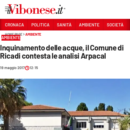
Vai
CRONACA
POLITICA
SANITÀ
AMBIENTE
SOCIETÀ
HOME PAGE
AMBIENTE
Sezioni
AMBIENTE
Inquinamento delle acque, il Comune di
CRONACA
Ricadi contesta le analisi Arpacal
POLITICA
19 maggio 2017
12:15
SANITÀ
AMBIENTE
SOCIETÀ
CULTURA
ECONOMIA E LAVORO