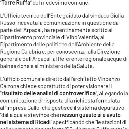
“
Torre Ruffa
” del medesimo comune.
LACITYMAG.IT
L’Ufficio tecnico dell’Ente guidato dal sindaco Giulia
ILREGGINO.IT
Russo, ricevuta la comunicazione in questione da
parte dell’Arpacal, ha repentinamente scritto al
COSENZACHANNEL.IT
Dipartimento provinciale di Vibo Valentia, al
Dipartimento delle politiche dell’Ambiente della
ILVIBONESE.IT
Regione Calabria e, per conoscenza, alla Direzione
CATANZAROCHANNEL.IT
generale dell’Arpacal, al Referente regionale acque di
balneazione e al ministero della Salute.
LACAPITALENEWS.IT
L’ufficio comunale diretto dall’architetto Vincenzo
Calzona chiede soprattutto di poter visionare il
App
“
risultato delle analisi di controverifica
”, allegando la
ANDROID
comunicazione di risposta alla richiesta formulata
all’impresa Gallo, che gestisce il sistema depurativo,
APPLE
“dalla quale si evince che
nessun guasto si è avuto
nel sistema di Ricadi
” specificando che “le stazioni di
sollevamento denominate ‘S5 – fiumara Ruffa mare’ e