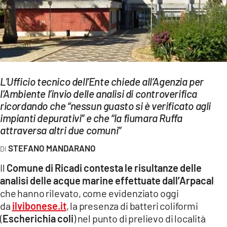
EVENTI
SPORT
Streaming
LAC TV
L’Ufficio tecnico dell’Ente chiede all’Agenzia per
l’Ambiente l’invio delle analisi di controverifica
LAC NETWORK
ricordando che “nessun guasto si è verificato agli
impianti depurativi” e che “la fiumara Ruffa
LAC ONAIR
attraversa altri due comuni”
STEFANO MANDARANO
LaC
Network
Il
Comune di Ricadi contesta le risultanze delle
LACPLAY.IT
analisi delle acque marine effettuate dall’Arpacal
che hanno rilevato, come evidenziato oggi
LACTV.IT
da
ilvibonese.it
, la presenza di batteri coliformi
(
Escherichia coli
) nel punto di prelievo di località
LACONAIR.IT