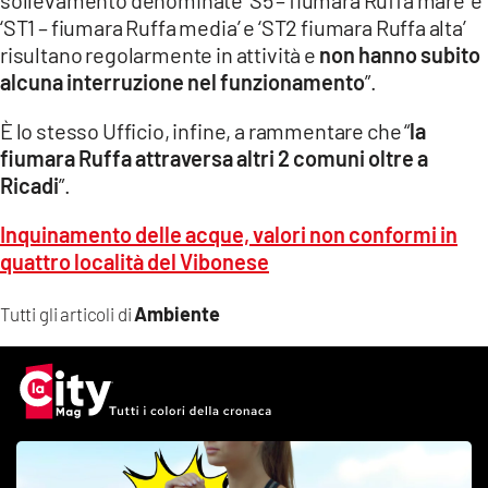
‘ST1 – fiumara Ruffa media’ e ‘ST2 fiumara Ruffa alta’
risultano regolarmente in attività e
non hanno subito
alcuna interruzione nel funzionamento
”.
È lo stesso Ufficio, infine, a rammentare che “
la
fiumara Ruffa attraversa altri 2 comuni oltre a
Ricadi
”.
Inquinamento delle acque, valori non conformi in
quattro località del Vibonese
Ambiente
Tutti gli articoli di