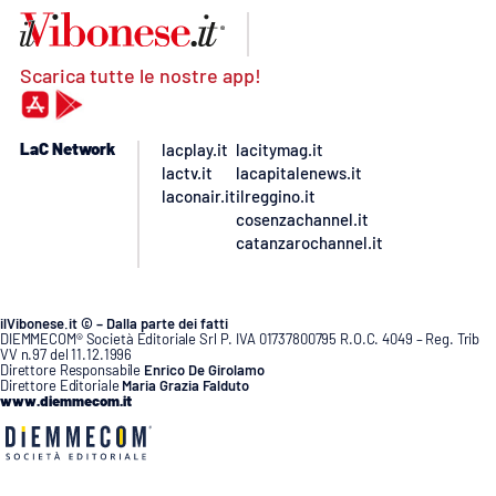
Scarica tutte le nostre app!
LaC Network
lacplay.it
lacitymag.it
lactv.it
lacapitalenews.it
laconair.it
ilreggino.it
cosenzachannel.it
catanzarochannel.it
ilVibonese.it © – Dalla parte dei fatti
DIEMMECOM® Società Editoriale Srl P. IVA 01737800795 R.O.C. 4049 – Reg. Trib
VV n.97 del 11.12.1996
Direttore Responsabile
Enrico De Girolamo
Direttore Editoriale
Maria Grazia Falduto
www.diemmecom.it