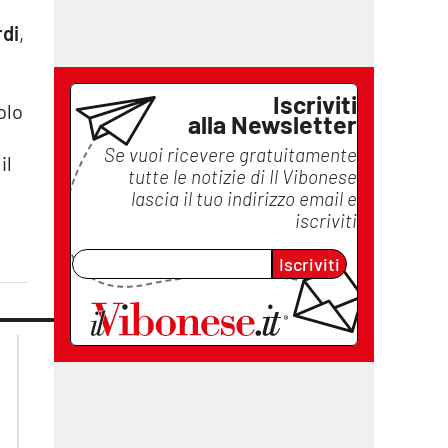
rdi
,
,
Iscriviti
solo
alla Newsletter
Se vuoi ricevere gratuitamente
il
tutte le notizie di
Il Vibonese
lascia il tuo indirizzo email e
iscriviti
Iscriviti
lacplay.it
lacitymag.it
lactv.it
lacapitalenews.it
laconair.it
ilreggino.it
cosenzachannel.it
catanzarochannel.it