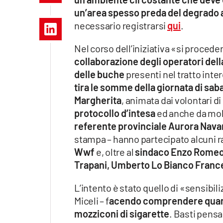
Apple
un’area spesso preda del degrado a 
necessario registrarsi
qui
.
Nel corso dell’iniziativa «si procede
Vai
collaborazione degli operatori dell
delle buche
presenti nel tratto inter
tira le somme della giornata di sa
Margherita
, animata dai volontari di
protocollo d’intesa
ed anche da molti
referente provinciale Aurora Nava
stampa – hanno partecipato alcuni r
Wwf
e, oltre al
sindaco Enzo Rome
Trapani, Umberto Lo Bianco France
L’intento è stato quello di «sensibil
Miceli – f
acendo comprendere quanto
mozziconi di sigarette
. Basti pensa