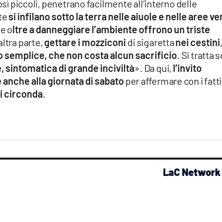
sì piccoli, penetrano facilmente all’interno delle
nte
si infilano sotto la terra nelle aiuole e nelle aree ve
e o
ltre a danneggiare l’ambiente offrono un triste
’altra parte,
gettare i mozziconi
di sigaretta
nei cestini
o semplice, che non costa alcun sacrificio
. Si tratta 
 sintomatica di grande inciviltà
». Da qui,
l’invito
 anche alla giornata di sabato
per affermare con i fatti 
i circonda
.
LaC Network