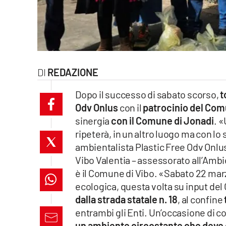
laconair.it
lacitymag.it
ilreggino.it
REDAZIONE
cosenzachannel.it
Dopo il successo di sabato scorso,
t
Odv Onlus
con il
patrocinio del Com
ilvibonese.it
sinergia
con il Comune di Jonadi
. «
ripeterà, in un altro luogo ma con lo
catanzarochannel.it
ambientalista Plastic Free Odv Onlus 
lacapitalenews.it
Vibo Valentia – assessorato all’Amb
è il Comune di Vibo. «Sabato 22 mar
ecologica, questa volta su input de
App
dalla strada statale n. 18
, al confine
Android
entrambi gli Enti. Un’occasione di c
un ambiente circostante che deve es