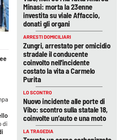
Minasi: morta la 23enne
investita su viale Affaccio,
donati gli organi
ARRESTI DOMICILIARI
Zungri, arrestato per omicidio
stradale il conducente
ree
coinvolto nell'incidente
n
costato la vita a Carmelo
Purita
LO SCONTRO
ampa
Nuovo incidente alle porte di
Vibo: scontro sulla statale 18,
ello
coinvolte un’auto e una moto
o di
di
LA TRAGEDIA
Trovato un corpo carbonizzato