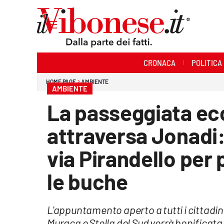
Sezioni
CRONACA
POLITICA
Cronaca
HOME PAGE
AMBIENTE
AMBIENTE
Politica
La passeggiata eco
Sanità
attraversa Jonadi: 
Ambiente
via Pirandello per p
Società
le buche
Cultura
L'appuntamento aperto a tutti i cittadini
Economia e Lavoro
Muraca e Stella del Sud verrà bonificata