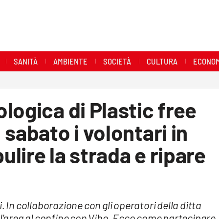
SANITÀ
AMBIENTE
SOCIETÀ
CULTURA
ECONOM
logica di Plastic free
sabato i volontari in
ulire la strada e ripare
. In collaborazione con gli operatori della ditta
 l'area al confine con Vibo. Ecco come partecipare