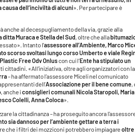
causa dell’inciviltà di alcuni
». Per partecipare è
rà anche al decespugliamento della via, grazie alla
a ditta Muraca e Stella del Sud
, oltre che alla
bitumazi
essato». Intanto l’
assessore all’Ambiente, Marco Mice
bato scorso svoltasi lungo corso Umberto e viale Regi
Plastic Free Odv Onlus
con cui l’
Ente ha stipulato un
 cittadini. «All’iniziativa, oltre agli organizzatori con la
rra
– ha affermato l’assessore Miceli nel comunicato
appresentanti dell’
Associazione per il bene comune
,
o
, anche i
consiglieri comunali Nicola Staropoli, Maria
sco Colelli, Anna Coloca
».
izzare la cittadinanza – ha proseguito ancora l’assessor
 sia dannoso per l’ambiente gettare a terra i
re che i filtri dei mozziconi potrebbero impiagare
oltre