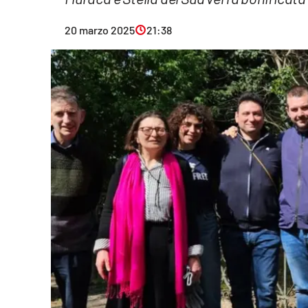
Eventi
20 marzo 2025
21:38
Sport
Streaming
LaC TV
Lac Network
LaC OnAir
LaC
Network
lacplay.it
lactv.it