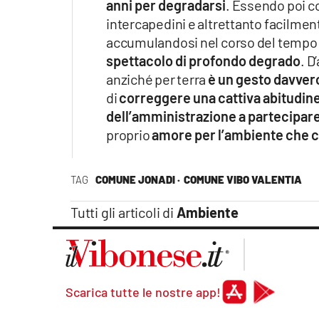
anni per degradarsi
. Essendo poi co
intercapedini e altrettanto facilme
accumulandosi nel corso del tempo 
spettacolo di profondo degrado
. D
anziché per terra
è un gesto davver
di
correggere una cattiva abitudine,
dell’amministrazione a partecipare
proprio
amore per l’ambiente che c
TAG
COMUNE JONADI ·
COMUNE VIBO VALENTIA
Tutti gli articoli di
Ambiente
Scarica tutte le nostre app!