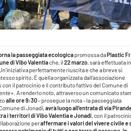
orna la passeggiata ecologica
promossa da
Plastic F
une di Vibo Valentia
che, il
22 marzo
, sarà effettuata i
Un’iniziativa perfettamente riuscita e che a breve si
 stesso spirito. È quella organizzata dall’associazione
con il patrocinio e il contributo fattivo del Comune di
iente». A renderlo noto, attraverso un comunicato st
zo
alle ore 9:30
– prosegue la nota – la passeggiata
l Comune di Jonadi,
avrà luogo all’entrata di via Pirand
tra i territori di Vibo Valentia e Jonadi
, con il patrocini
ollaborazione per
affermare i valori del vivere civile e 
sere patrimonio di tutti e non terra di nessuno, in