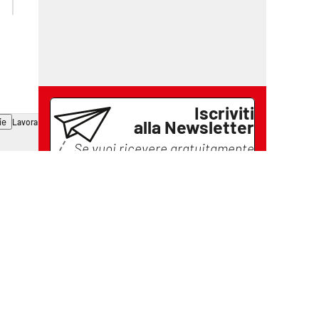
Iscriviti
alla Newsletter
ie
Lavora con noi
Se vuoi ricevere gratuitamente
tutte le notizie di
Il Vibonese
lascia il tuo indirizzo email e
iscriviti
Iscriviti