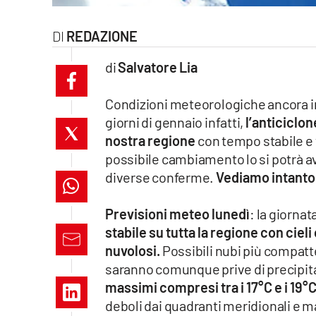
laconair.it
REDAZIONE
lacitymag.it
di
Salvatore Lia
ilreggino.it
Condizioni meteorologiche ancora in
cosenzachannel.it
giorni di gennaio infatti,
l’anticiclon
nostra regione
con tempo stabile e 
ilvibonese.it
possibile cambiamento lo si potrà a
diverse conferme.
Vediamo intanto l
catanzarochannel.it
Previsioni meteo lunedì
: la giornat
lacapitalenews.it
stabile su tutta la regione con ciel
nuvolosi.
Possibili nubi più compatte
App
saranno comunque prive di precipit
massimi compresi tra i 17°C e i 19°
Android
deboli dai quadranti meridionali e 