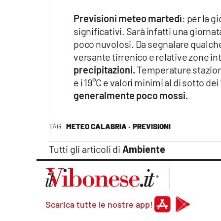
Apple
Previsioni meteo martedì
: per la 
significativi. Sarà infatti una giorna
poco nuvolosi. Da segnalare qualche
versante tirrenico e relative zone in
Vai
precipitazioni.
Temperature staziona
e i 19°C e valori minimi al di sotto dei
generalmente poco mossi.
TAG
METEO CALABRIA ·
PREVISIONI
Tutti gli articoli di
Ambiente
Scarica tutte le nostre app!