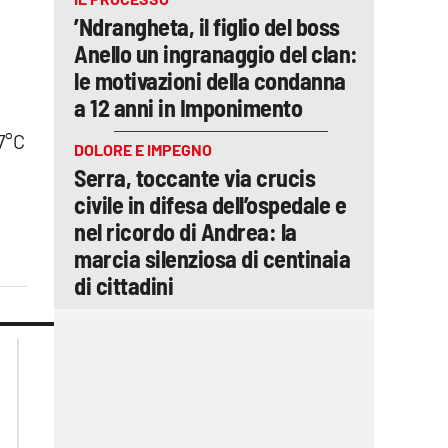
’Ndrangheta, il figlio del boss
Anello un ingranaggio del clan:
le motivazioni della condanna
a 12 anni in Imponimento
17°C
DOLORE E IMPEGNO
Serra, toccante via crucis
civile in difesa dell’ospedale e
nel ricordo di Andrea: la
marcia silenziosa di centinaia
di cittadini
lacplay.it
lacitymag.it
lactv.it
lacapitalenews.it
laconair.it
ilreggino.it
cosenzachannel.it
catanzarochannel.it