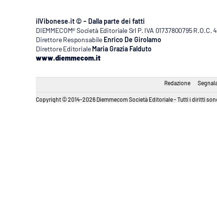
ilVibonese.it © – Dalla parte dei fatti
DIEMMECOM® Società Editoriale Srl P. IVA 01737800795 R.O.C. 404
Direttore Responsabile
Enrico De Girolamo
Direttore Editoriale
Maria Grazia Falduto
www.diemmecom.it
Redazione
Segnala
Copyright © 2014-2026 Diemmecom Società Editoriale - Tutti i diritti sono