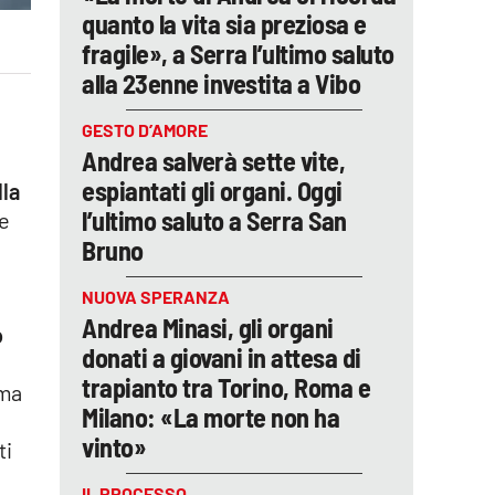
quanto la vita sia preziosa e
fragile», a Serra l’ultimo saluto
alla 23enne investita a Vibo
GESTO D’AMORE
Andrea salverà sette vite,
espiantati gli organi. Oggi
lla
l’ultimo saluto a Serra San
he
Bruno
NUOVA SPERANZA
Andrea Minasi, gli organi
o
donati a giovani in attesa di
trapianto tra Torino, Roma e
 ma
Milano: «La morte non ha
vinto»
ti
IL PROCESSO