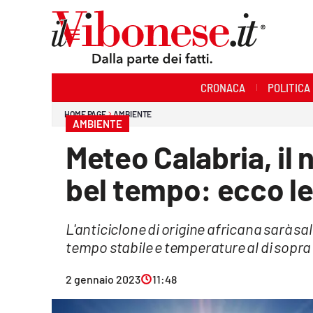
Sezioni
CRONACA
POLITICA
Cronaca
HOME PAGE
AMBIENTE
AMBIENTE
Politica
Meteo Calabria, il 
Sanità
bel tempo: ecco le
Ambiente
L'anticiclone di origine africana sarà s
Società
tempo stabile e temperature al di sopra
Cultura
2 gennaio 2023
11:48
Economia e Lavoro