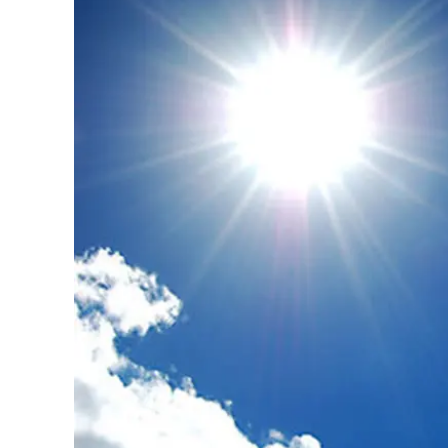
Eventi
Sport
Streaming
LaC TV
Lac Network
LaC OnAir
LaC
Network
lacplay.it
lactv.it