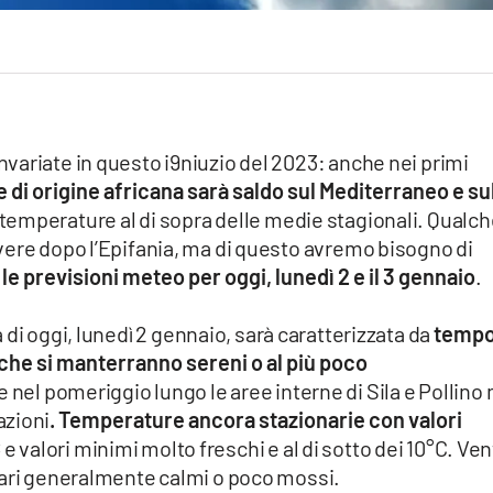
variate in questo i9niuzio del 2023: anche nei primi
e di origine africana sarà saldo sul Mediterraneo e su
temperature al di sopra delle medie stagionali. Qualc
vere dopo l’Epifania, ma di questo avremo bisogno di
e previsioni meteo per oggi, lunedì 2 e il 3 gennaio
.
a di oggi, lunedì 2 gennaio, sarà caratterizzata da
temp
i che si manterranno sereni o al più poco
 nel pomeriggio lungo le aree interne di Sila e Pollino
azioni
. Temperature ancora stazionarie con valori
C
e valori minimi molto freschi e al di sotto dei 10°C. Ven
mari generalmente calmi o poco mossi.