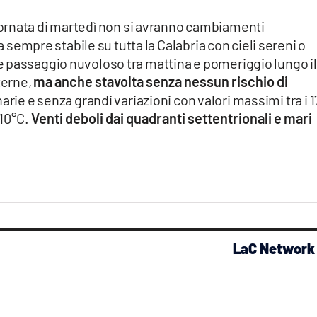
giornata di martedì non si avranno cambiamenti
ta sempre stabile su tutta la Calabria con cieli sereni o
 passaggio nuvoloso tra mattina e pomeriggio lungo il
terne,
ma anche stavolta senza nessun rischio di
rie e senza grandi variazioni con valori massimi tra i 
 10°C.
Venti deboli dai quadranti settentrionali e mari
LaC Network