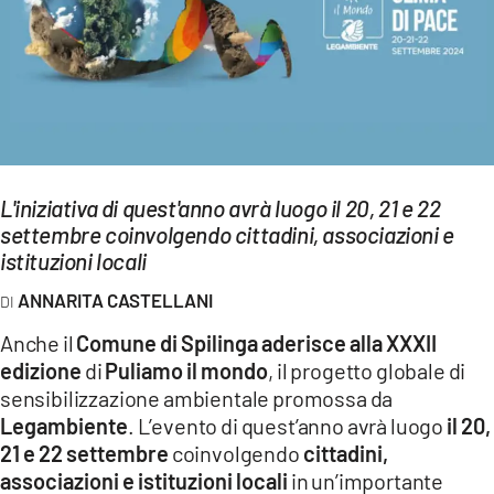
EVENTI
SPORT
Streaming
LAC TV
L'iniziativa di quest'anno avrà luogo il 20, 21 e 22
LAC NETWORK
settembre coinvolgendo cittadini, associazioni e
istituzioni locali
LAC ONAIR
ANNARITA CASTELLANI
LaC
Anche il
Comune di Spilinga aderisce alla XXXII
Network
edizione
di
Puliamo il mondo
, il progetto globale di
LACPLAY.IT
sensibilizzazione ambientale promossa da
Legambiente
. L’evento di quest’anno avrà luogo
il 20,
LACTV.IT
21 e 22 settembre
coinvolgendo
cittadini,
LACONAIR.IT
associazioni e istituzioni locali
in un’importante