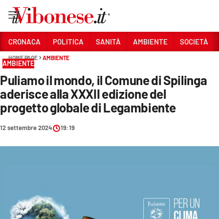
Vai
CRONACA
POLITICA
SANITÀ
AMBIENTE
SOCIETÀ
HOME PAGE
AMBIENTE
Sezioni
AMBIENTE
Puliamo il mondo, il Comune di Spilinga
CRONACA
aderisce alla XXXII edizione del
POLITICA
progetto globale di Legambiente
SANITÀ
12 settembre 2024
19:19
AMBIENTE
SOCIETÀ
CULTURA
ECONOMIA E LAVORO