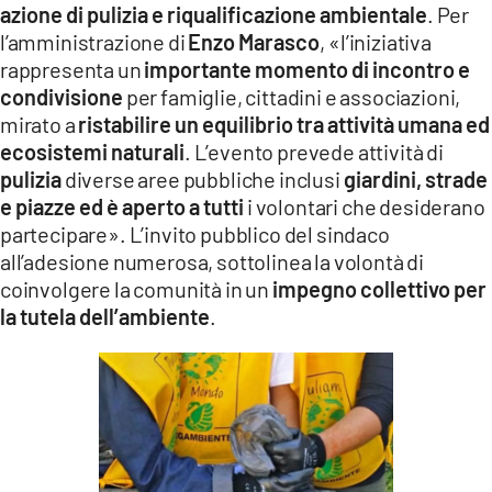
azione di pulizia e riqualificazione ambientale
. Per
LACITYMAG.IT
l’amministrazione di
Enzo Marasco
, «l’iniziativa
rappresenta un
importante momento di incontro e
ILREGGINO.IT
condivisione
per famiglie, cittadini e associazioni,
mirato a
ristabilire un equilibrio tra attività umana ed
COSENZACHANNEL.IT
ecosistemi naturali
. L’evento prevede attività di
ILVIBONESE.IT
pulizia
diverse aree pubbliche inclusi
giardini, strade
e piazze ed è aperto a tutti
i volontari che desiderano
CATANZAROCHANNEL.IT
partecipare». L’invito pubblico del sindaco
all’adesione numerosa, sottolinea la volontà di
LACAPITALENEWS.IT
coinvolgere la comunità in un
impegno collettivo per
la tutela dell’ambiente
.
App
ANDROID
APPLE