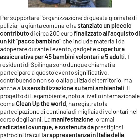
Per supportare l’organizzazione di queste giornate di
pulizia, la giunta comunale ha
stanziato un piccolo
contributo
di circa 200 euro
finalizzato all’acquisto di
un kit “pacco bambino”
che include materiali da
adoperare durante l’evento, gadget e
copertura
assicurativa per 45 bambini volontari e 5 adulti
. I
residenti di Spilinga sono dunque chiamati a
partecipare a questo evento significativo,
contribuendo non solo alla pulizia del territorio, ma
anche alla
sensibilizzazione su temi ambientali
. Il
progetto di Legambiente, noto a livello internazionale
come
Clean Up the world
, ha registrato la
partecipazione di centinaia di migliaia di volontari nel
corso degli anni. La
manifestazione
, oramai
radicatasi ovunque, è sostenuta da
prestigiosi
patrocini tra cui la
rappresentanza in Italia della