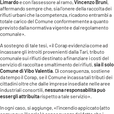
Limardo
e con l’assessore al ramo,
Vincenzo
Bruni
,
affermando sempre che, sia l’onere della raccolta dei
rifiuti urbani che la competenza, ricadono entrambi a
totale carico del Comune conformemente a quanto
previsto dalla normativa vigente e dal regolamento
comunale».
A sostegno di tale tesi, «il Corap evidenzia come ad
incassare gli introiti provenienti dalla Tari, tributo
comunale sui rifiuti destinato a finanziare i costi del
servizio di raccolta e smaltimento dei rifiuti,
sia il solo
Comune di Vibo Valentia
. Di conseguenza, sostiene
da tempo il Corap, se il Comune incassa tali tributi dei
cittadini oltre che dalle imprese insediate nelle aree
industriali consortili,
nessuna responsabilità può
essergli attribuita
rispetto a tale servizio».
In ogni caso, si aggiunge, «l’incendio appiccato (atto
comunque illegale) è conseguenza del fatto che i