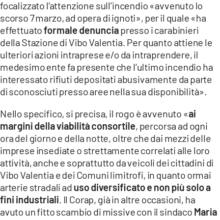
focalizzato l’attenzione sull’incendio «avvenuto lo
LACITYMAG.IT
scorso 7 marzo, ad opera di ignoti», per il quale «ha
effettuato
formale denuncia
presso i carabinieri
ILREGGINO.IT
della Stazione di Vibo Valentia. Per quanto attiene le
ulteriori azioni intraprese e/o da intraprendere, il
COSENZACHANNEL.IT
medesimo ente fa presente che l’ultimo incendio ha
ILVIBONESE.IT
interessato rifiuti depositati abusivamente da parte
di sconosciuti presso aree nella sua disponibilità».
CATANZAROCHANNEL.IT
Nello specifico, si precisa, il rogo è avvenuto «
ai
LACAPITALENEWS.IT
margini della viabilità consortile
, percorsa ad ogni
ora del giorno e della notte, oltre che dai mezzi delle
App
imprese insediate o strettamente correlati alle loro
attività, anche e soprattutto da veicoli dei cittadini di
ANDROID
Vibo Valentia e dei Comuni limitrofi, in quanto ormai
APPLE
arterie stradali ad
uso diversificato e non più solo a
fini industriali
. Il Corap, già in altre occasioni, ha
avuto un fitto scambio di missive con il sindaco
Maria