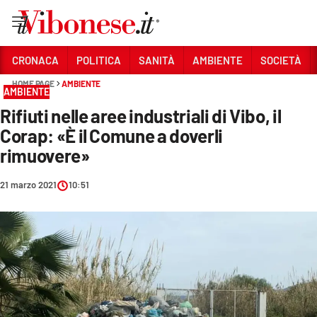
Vai
CRONACA
POLITICA
SANITÀ
AMBIENTE
SOCIETÀ
HOME PAGE
AMBIENTE
Sezioni
AMBIENTE
Rifiuti nelle aree industriali di Vibo, il
CRONACA
Corap: «È il Comune a doverli
POLITICA
rimuovere»
SANITÀ
21 marzo 2021
10:51
AMBIENTE
SOCIETÀ
CULTURA
ECONOMIA E LAVORO