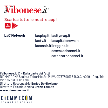
Scarica tutte le nostre app!
LaC Network
lacplay.it
lacitymag.it
lactv.it
lacapitalenews.it
laconair.it
ilreggino.it
cosenzachannel.it
catanzarochannel.it
ilVibonese.it © – Dalla parte dei fatti
DIEMMECOM® Società Editoriale Srl P. IVA 01737800795 R.O.C. 4049 – Reg. Trib
VV n.97 del 11.12.1996
Direttore Responsabile
Enrico De Girolamo
Direttore Editoriale
Maria Grazia Falduto
www.diemmecom.it