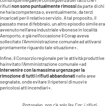
rifiuti
non sono puntualmente rimossi
da parte di chi
ne ha la competenza o, eventualmente, da terzi
incaricati per il relativo servizio. A tal proposito, il
passato mese di febbraio, un altro episodio simile era
avvenuto nell’area industriale vibonese in località
Aeroporto, e già nell’occasione il Corap aveva
sollecitato l’Amministrazione comunale ad attivarsi
prontamente riguardo tale situazione».
Infine, il Consorzio regionale per le attività produttive
ha invitato l’Amministrazione comunale «ad
intervenire con la massima urgenza per la
rimozione di tutti i rifiuti abbandonati
nelle aree
segnalate, onde evitare il ripetersi di nuovi e
pericolosi atti incendiari».
Portosalvo, non c’è solo l’ex Cgr: i rifiuti