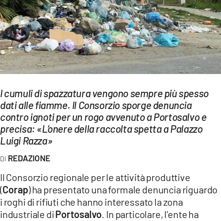
EVENTI
SPORT
Streaming
LAC TV
I cumuli di spazzatura vengono sempre più spesso
LAC NETWORK
dati alle fiamme. Il Consorzio sporge denuncia
contro ignoti per un rogo avvenuto a Portosalvo e
LAC ONAIR
precisa: «L’onere della raccolta spetta a Palazzo
Luigi Razza»
LaC
Network
REDAZIONE
LACPLAY.IT
Il Consorzio regionale per le attività produttive
(
Corap
) ha presentato una formale denuncia riguardo
LACTV.IT
i roghi di rifiuti che hanno interessato la zona
LACONAIR.IT
industriale di
Portosalvo
. In particolare, l’ente ha