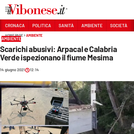
Vai
CRONACA
POLITICA
SANITÀ
AMBIENTE
SOCIETÀ
HOME PAGE
AMBIENTE
Sezioni
AMBIENTE
Scarichi abusivi: Arpacal e Calabria
CRONACA
Verde ispezionano il fiume Mesima
POLITICA
14 giugno 2021
12:14
SANITÀ
AMBIENTE
SOCIETÀ
CULTURA
ECONOMIA E LAVORO