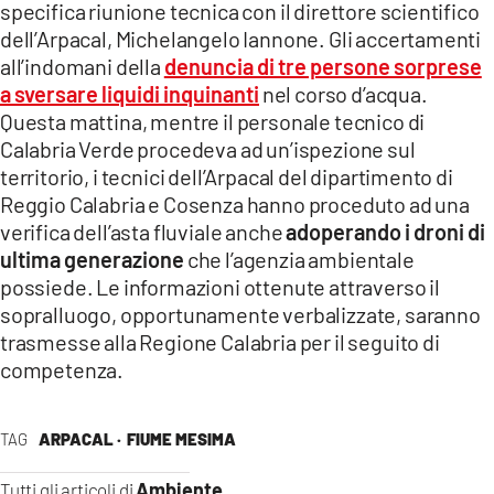
specifica riunione tecnica con il direttore scientifico
LACITYMAG.IT
dell’Arpacal, Michelangelo Iannone. Gli accertamenti
all’indomani della
denuncia di tre persone sorprese
ILREGGINO.IT
a sversare liquidi inquinanti
nel corso d’acqua.
Questa mattina, mentre il personale tecnico di
COSENZACHANNEL.IT
Calabria Verde procedeva ad un’ispezione sul
ILVIBONESE.IT
territorio, i tecnici dell’Arpacal del dipartimento di
Reggio Calabria e Cosenza hanno proceduto ad una
CATANZAROCHANNEL.IT
verifica dell’asta fluviale anche
adoperando i droni di
ultima generazione
che l’agenzia ambientale
LACAPITALENEWS.IT
possiede. Le informazioni ottenute attraverso il
sopralluogo, opportunamente verbalizzate, saranno
App
trasmesse alla Regione Calabria per il seguito di
competenza.
ANDROID
APPLE
TAG
ARPACAL ·
FIUME MESIMA
Ambiente
Tutti gli articoli di