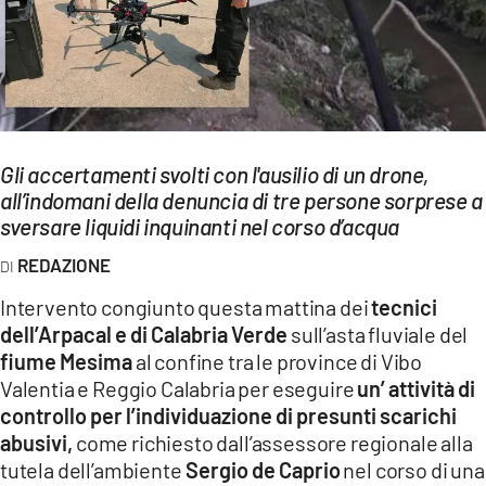
EVENTI
SPORT
Streaming
LAC TV
Gli accertamenti svolti con l'ausilio di un drone,
all’indomani della denuncia di tre persone sorprese a
LAC NETWORK
sversare liquidi inquinanti nel corso d’acqua
LAC ONAIR
REDAZIONE
Intervento congiunto questa mattina dei
tecnici
LaC
dell’Arpacal e di Calabria Verde
sull’asta fluviale del
Network
fiume Mesima
al confine tra le province di Vibo
LACPLAY.IT
Valentia e Reggio Calabria per eseguire
un’ attività di
controllo per l’individuazione di presunti scarichi
LACTV.IT
abusivi,
come richiesto dall’assessore regionale alla
LACONAIR.IT
tutela dell’ambiente
Sergio de Caprio
nel corso di una