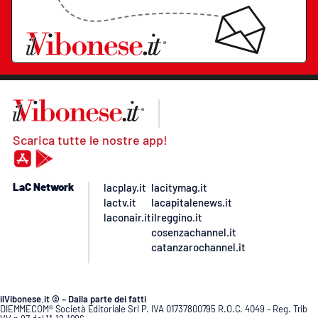
Scarica tutte le nostre app!
LaC Network
lacplay.it
lacitymag.it
lactv.it
lacapitalenews.it
laconair.it
ilreggino.it
cosenzachannel.it
catanzarochannel.it
ilVibonese.it © – Dalla parte dei fatti
DIEMMECOM® Società Editoriale Srl P. IVA 01737800795 R.O.C. 4049 – Reg. Trib