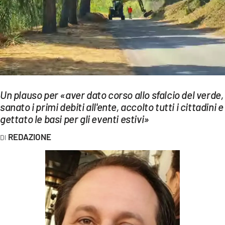
EVENTI
SPORT
Streaming
LAC TV
Un plauso per «aver dato corso allo sfalcio del verde,
LAC NETWORK
sanato i primi debiti all'ente, accolto tutti i cittadini e
gettato le basi per gli eventi estivi»
LAC ONAIR
REDAZIONE
LaC
Network
LACPLAY.IT
LACTV.IT
LACONAIR.IT