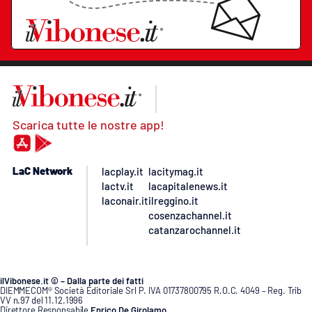
Scarica tutte le nostre app!
LaC Network
lacplay.it
lacitymag.it
lactv.it
lacapitalenews.it
laconair.it
ilreggino.it
cosenzachannel.it
catanzarochannel.it
ilVibonese.it © – Dalla parte dei fatti
DIEMMECOM® Società Editoriale Srl P. IVA 01737800795 R.O.C. 4049 – Reg. Trib
VV n.97 del 11.12.1996
Direttore Responsabile
Enrico De Girolamo