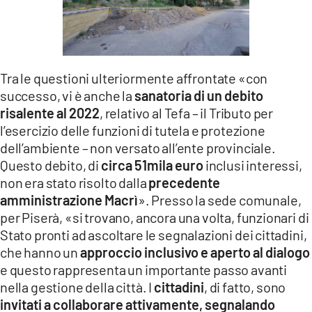
Tra le questioni ulteriormente affrontate «con
successo, vi è anche la
sanatoria di un debito
risalente al 2022
, relativo al Tefa – il Tributo per
l’esercizio delle funzioni di tutela e protezione
dell’ambiente – non versato all’ente provinciale.
Questo debito, di
circa 51mila euro
inclusi interessi,
non era stato risolto dalla
precedente
amministrazione Macrì
». Presso la sede comunale,
per Piserà, «si trovano, ancora una volta, funzionari di
Stato pronti ad ascoltare le segnalazioni dei cittadini,
che hanno un
approccio inclusivo e aperto al dialogo
e questo rappresenta un importante passo avanti
nella gestione della città. I
cittadini
, di fatto, sono
invitati a collaborare attivamente, segnalando