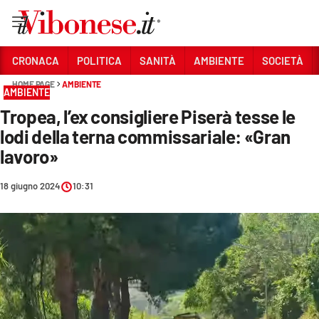
Vai
CRONACA
POLITICA
SANITÀ
AMBIENTE
SOCIETÀ
HOME PAGE
AMBIENTE
Sezioni
AMBIENTE
Tropea, l’ex consigliere Piserà tesse le
CRONACA
lodi della terna commissariale: «Gran
POLITICA
lavoro»
SANITÀ
18 giugno 2024
10:31
AMBIENTE
SOCIETÀ
CULTURA
ECONOMIA E LAVORO