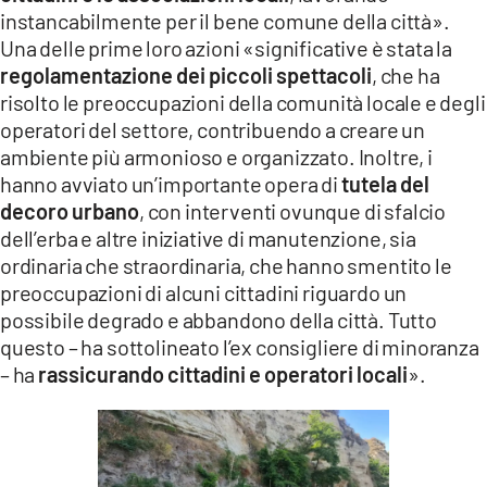
instancabilmente per il bene comune della città».
Una delle prime loro azioni «significative è stata la
regolamentazione dei piccoli spettacoli
, che ha
risolto le preoccupazioni della comunità locale e degli
operatori del settore, contribuendo a creare un
ambiente più armonioso e organizzato. Inoltre, i
hanno avviato un’importante opera di
tutela del
decoro urbano
, con interventi ovunque di sfalcio
dell’erba e altre iniziative di manutenzione, sia
ordinaria che straordinaria, che hanno smentito le
preoccupazioni di alcuni cittadini riguardo un
possibile degrado e abbandono della città. Tutto
questo – ha sottolineato l’ex consigliere di minoranza
– ha
rassicurando cittadini e operatori locali
».