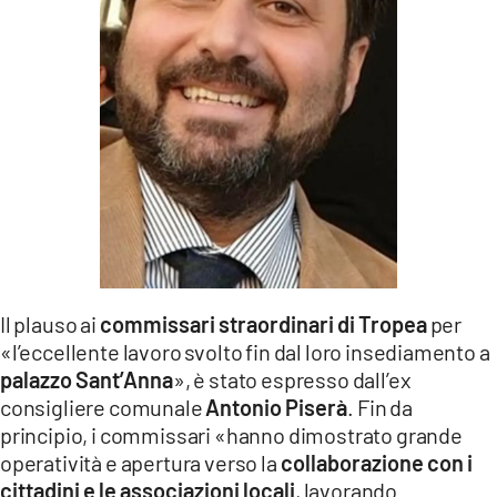
LACITYMAG.IT
ILREGGINO.IT
COSENZACHANNEL.IT
ILVIBONESE.IT
CATANZAROCHANNEL.IT
LACAPITALENEWS.IT
Il plauso ai
commissari straordinari di Tropea
per
App
«l’eccellente lavoro svolto fin dal loro insediamento a
ANDROID
palazzo Sant’Anna
», è stato espresso dall’ex
consigliere comunale
Antonio Piserà
. Fin da
APPLE
principio, i commissari «hanno dimostrato grande
operatività e apertura verso la
collaborazione con i
cittadini e le associazioni locali
, lavorando