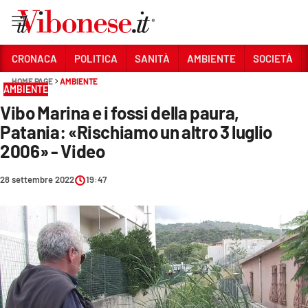
Vai
CRONACA
POLITICA
SANITÀ
AMBIENTE
SOCIETÀ
HOME PAGE
AMBIENTE
Sezioni
AMBIENTE
Vibo Marina e i fossi della paura,
CRONACA
Patania: «Rischiamo un altro 3 luglio
POLITICA
2006» - Video
SANITÀ
28 settembre 2022
19:47
AMBIENTE
SOCIETÀ
CULTURA
ECONOMIA E LAVORO