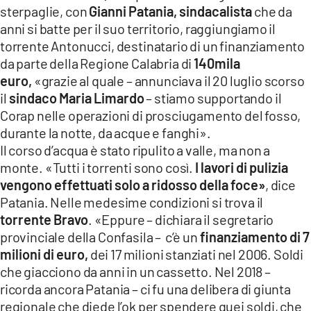
sterpaglie, con
Gianni Patania, sindacalista
che da
anni si batte per il suo territorio, raggiungiamo il
torrente Antonucci, destinatario di un finanziamento
da parte della Regione Calabria di
140mila
euro,
«grazie al quale – annunciava il 20 luglio scorso
il
sindaco Maria Limardo
– stiamo supportando il
Corap nelle operazioni di prosciugamento del fosso,
durante la notte, da acque e fanghi».
Il corso d’acqua è stato ripulito a valle, ma non a
monte. «Tutti i torrenti sono così.
I lavori di pulizia
vengono effettuati solo a ridosso della foce»
, dice
Patania. Nelle medesime condizioni si trova il
torrente Bravo
. «Eppure – dichiara il segretario
provinciale della Confasila – c’è un
finanziamento di 7
milioni di euro,
dei 17 milioni stanziati nel 2006. Soldi
che giacciono da anni in un cassetto. Nel 2018 –
ricorda ancora Patania – ci fu una delibera di giunta
regionale che diede l’ok per spendere quei soldi, che