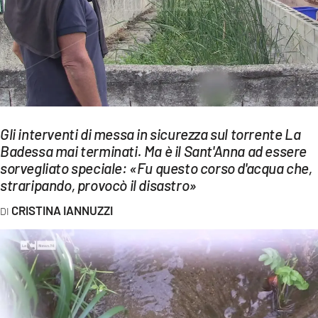
EVENTI
SPORT
Streaming
LAC TV
Gli interventi di messa in sicurezza sul torrente La
LAC NETWORK
Badessa mai terminati. Ma è il Sant'Anna ad essere
sorvegliato speciale: «Fu questo corso d'acqua che,
LAC ONAIR
straripando, provocò il disastro»
LaC
CRISTINA IANNUZZI
Network
LACPLAY.IT
LACTV.IT
LACONAIR.IT