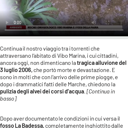
LACITYMAG.IT
ILREGGINO.IT
COSENZACHANNEL.IT
ILVIBONESE.IT
Continua il nostro viaggio tra i torrenti che
attraversano l’abitato di Vibo Marina, i cui cittadini,
CATANZAROCHANNEL.IT
ancora oggi, non dimenticano la
tragica alluvione del
LACAPITALENEWS.IT
3 luglio 2006,
che portò morte e devastazione. E
sono in molti che con l’arrivo delle prime piogge, e
dopo i drammatici fatti delle Marche, chiedono la
App
pulizia degli alvei dei corsi d’acqua
.
[Continua in
ANDROID
basso]
APPLE
Dopo aver documentato le condizioni in cui versa il
fosso La Badessa,
completamente inghiottito dalle