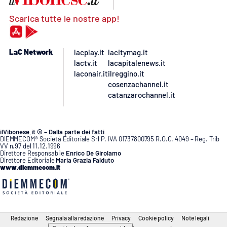
Scarica tutte le nostre app!
LaC Network
lacplay.it
lacitymag.it
lactv.it
lacapitalenews.it
laconair.it
ilreggino.it
cosenzachannel.it
catanzarochannel.it
ilVibonese.it © – Dalla parte dei fatti
DIEMMECOM® Società Editoriale Srl P. IVA 01737800795 R.O.C. 4049 – Reg. Trib
VV n.97 del 11.12.1996
Direttore Responsabile
Enrico De Girolamo
Direttore Editoriale
Maria Grazia Falduto
www.diemmecom.it
Redazione
Segnala alla redazione
Privacy
Cookie policy
Note legali