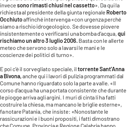
invece
sono rimasti chiusi nel cassetto
». Da qui la
richiesta al presidente della giunta regionale
Roberto
Occhiuto
affinché intervenga «con urgenza perché
siamo a rischio idrogeologico. Se dovesse piovere
insistentemente o verificarsi una bomba d’acqua,
qui
rischiamo un altro 3 luglio 2006.
Basta con le allerte
meteo che servono solo a lavarsi le mani e le
coscienze dei politici di turno».
E poi c’è il sorvegliato speciale, il
torrente Sant’Anna
a Bivona,
anche qui i lavori di pulizia programmati dal
Comune hanno riguardato solo la parte a valle. «Il
corso d’acqua ha una portata consistente che durante
le piogge arriva agli argini. I muri di cinta li ha fatti
costruire la chiesa, ma mancano le briglie esterne»,
fa notare Patania, che insiste: «Nonostante le
rassicurazioni e i buoni propositi, i fatti dimostrano
che Comune, Provincia e Regione Calabria hanno