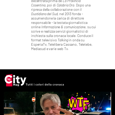
decentrata prima de
La Provincia
EVENTI
Cosentina
, poi di
Calabria Ora
.
Dopo una
ripresa della collaborazione con il
SPORT
Quotidiano del Sud
, nel 2013 fonda -
assumendone la carica di direttore
responsabile - la testata giornalistica
online
Informazione & comunicazione
, su cui
Streaming
scrive e realizza servizi giornalistici di
inchiesta sulla cronaca locale. Conduce il
LAC TV
format televisivo
Talking
in onda su
EsperiaTv, Telelibera Cassano, Teletebe,
LAC NETWORK
Mediasud e varie web Tv.
LAC ONAIR
LaC
Network
LACPLAY.IT
LACTV.IT
LACONAIR.IT