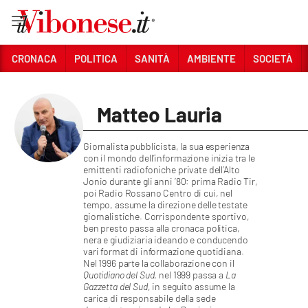
Vai
CRONACA
POLITICA
SANITÀ
AMBIENTE
SOCIETÀ
Sezioni
Matteo Lauria
CRONACA
POLITICA
Giornalista pubblicista, la sua esperienza
con il mondo dell’informazione inizia tra le
SANITÀ
emittenti radiofoniche private dell’Alto
Jonio durante gli anni ’80: prima Radio Tir,
poi Radio Rossano Centro di cui, nel
AMBIENTE
tempo, assume la direzione delle testate
giornalistiche. Corrispondente sportivo,
SOCIETÀ
ben presto passa alla cronaca politica,
nera e giudiziaria ideando e conducendo
vari format di informazione quotidiana.
CULTURA
Nel 1996 parte la collaborazione con il
Quotidiano del Sud
, nel 1999 passa a
La
ECONOMIA E LAVORO
Gazzetta del Sud
, in seguito assume la
carica di responsabile della sede