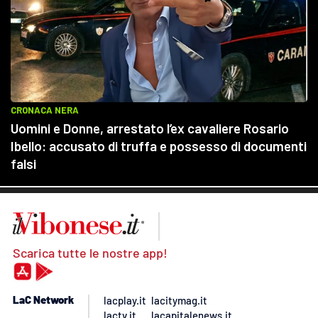
LACITYMAG.IT
ILREGGINO.IT
COSENZACHANNEL.IT
ILVIBONESE.IT
CATANZAROCHANNEL.IT
LACAPITALENEWS.IT
App
ANDROID
Scarica tutte le nostre app!
APPLE
LaC Network
lacplay.it
lacitymag.it
lactv.it
lacapitalenews.it