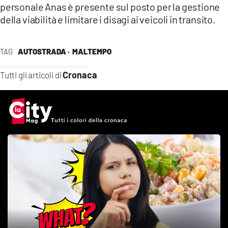
personale Anas è presente sul posto per la gestione
LACITYMAG.IT
della viabilità e limitare i disagi ai veicoli in transito.
ILREGGINO.IT
TAG
AUTOSTRADA ·
MALTEMPO
COSENZACHANNEL.IT
Cronaca
Tutti gli articoli di
ILVIBONESE.IT
CATANZAROCHANNEL.IT
LACAPITALENEWS.IT
App
ANDROID
APPLE