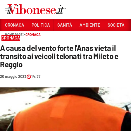
Vai
CRONACA
POLITICA
SANITÀ
AMBIENTE
SOCIETÀ
HOME PAGE
CRONACA
Sezioni
CRONACA
A causa del vento forte l'Anas vieta il
CRONACA
transito ai veicoli telonati tra Mileto e
POLITICA
Reggio
SANITÀ
20 maggio 2023
14:37
AMBIENTE
SOCIETÀ
CULTURA
ECONOMIA E LAVORO