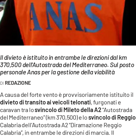
EVENTI
SPORT
Streaming
LAC TV
Il divieto è istituito in entrambe le direzioni dal km
LAC NETWORK
370,500 dell'Autostrada del Mediterraneo. Sul posto
personale Anas per la gestione della viabilità
LAC ONAIR
REDAZIONE
LaC
A causa del forte vento è provvisoriamente istituito il
Network
divieto di transito ai veicoli telonati
, furgonati e
LACPLAY.IT
caravan tra lo
svincolo di Mileto della A2
“Autostrada
del Mediterraneo” (km 370,500) e lo
svincolo di Reggio
LACTV.IT
Calabria dell’Autostrada A2 “Diramazione Reggio
LACONAIR.IT
Calabria”, in entrambe le direzioni di marcia. Il