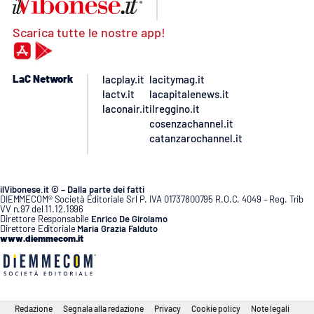
Scarica tutte le nostre app!
LaC Network
lacplay.it
lacitymag.it
lactv.it
lacapitalenews.it
laconair.it
ilreggino.it
cosenzachannel.it
catanzarochannel.it
ilVibonese.it © – Dalla parte dei fatti
DIEMMECOM® Società Editoriale Srl P. IVA 01737800795 R.O.C. 4049 – Reg. Trib
VV n.97 del 11.12.1996
Direttore Responsabile
Enrico De Girolamo
Direttore Editoriale
Maria Grazia Falduto
www.diemmecom.it
Redazione
Segnala alla redazione
Privacy
Cookie policy
Note legali