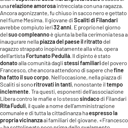
una
relazione amorosa
intrecciata con una ragazza.
LACITYMAG.IT
Ancora agonizzante, fu chiuso in sacco nero e gettato
nel fiume Mesima. Il giovane di
ILREGGINO.IT
Scaliti di Filandari
avrebbe compiuto ieri
32 anni
. E proprio nel giorno
COSENZACHANNEL.IT
del
suo compleanno
è giunta la bella cerimonia tesa a
inaugurare nella
piazza del paese
il ritratto
del
ILVIBONESE.IT
ragazzo strappato inopinatamente alla vita, opera
dell’artista
Fortunato Pedullà
. Il dipinto è stato
CATANZAROCHANNEL.IT
donato
alla comunità dagli
stessi familiari
del povero
LACAPITALENEWS.IT
Francesco, che ancora attendono di sapere che
fine
ha fatto il suo corpo
. Nell’occasione, nella piazza di
Scaliti si sono
ritrovati in tanti
, nonostante il
tempo
App
inclemente
. Tra questi, esponenti dell’associazione
ANDROID
Libera contro le mafie e lo stesso
sindaco
di Filandari
Rita Fuduli
, il quale a nome dell’amministrazione
APPLE
comunale e di tutta la cittadinanza ha
espresso la
propria vicinanza
ai familiari del giovane. «Francesco
– ha sottolineato poco prima dello svelamento