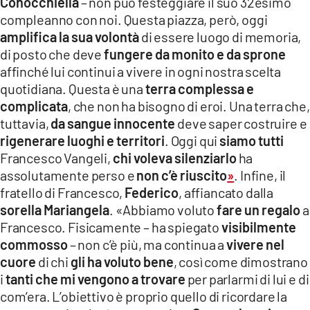
Conocchiella
– non può festeggiare il suo 32esimo
compleanno con noi. Questa piazza, però, oggi
amplifica la sua volontà
di essere luogo di memoria,
di posto che deve
fungere da monito e da sprone
affinché lui continui a vivere in ogni nostra scelta
quotidiana. Questa è una
terra complessa e
complicata
, che non ha bisogno di eroi. Una terra che,
tuttavia,
da sangue innocente
deve saper costruire e
rigenerare luoghi e territori
. Oggi qui
siamo tutti
Francesco Vangeli,
chi voleva silenziarlo
ha
assolutamente perso e
non c’è riuscito
»
. Infine, il
fratello di Francesco,
Federico
, affiancato dalla
sorella Mariangela
. «Abbiamo voluto
fare un regalo
a
Francesco. Fisicamente – ha spiegato
visibilmente
commosso
– non c’è più, ma continua a
vivere nel
cuore
di chi
gli ha voluto bene
, così come dimostrano
i
tanti che mi vengono a trovare
per parlarmi di lui e di
com’era. L’obiettivo è proprio quello di ricordare la