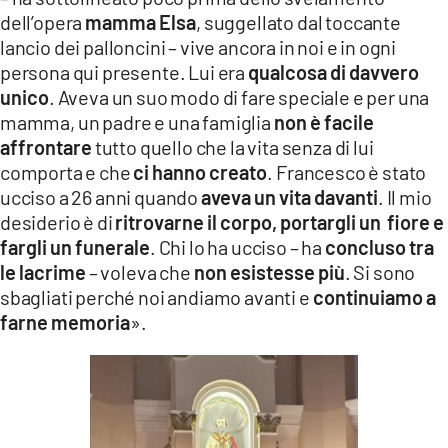
dell’opera
mamma Elsa
, suggellato dal toccante
lancio dei palloncini – vive ancora in noi e in ogni
persona qui presente. Lui era
qualcosa di davvero
unico
. Aveva un suo modo di fare speciale e per una
mamma, un padre e una famiglia
non è facile
affrontare
tutto quello che la vita senza di lui
comporta e che
ci hanno creato
. Francesco è stato
ucciso a 26 anni quando
aveva un vita davanti
. Il mio
desiderio è di
ritrovarne il corpo, portargli un fiore e
fargli un funerale
. Chi lo ha ucciso – ha
concluso tra
le lacrime
– voleva che
non esistesse più
. Si sono
sbagliati perché noi andiamo avanti e
continuiamo a
farne memoria
».