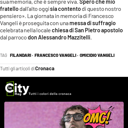
sua memoria, che è sempre viva.
Spero che mio
fratello
dall’alto oggi
sia contento
di questo nostro
pensiero». La giornata in memoria di Francesco
Vangeli è proseguita con una
messa di suffragio
celebrata nella locale
chiesa di San Pietro apostolo
dal parroco
don Alessandro Mazzitelli
.
TAG
FILANDARI ·
FRANCESCO VANGELI ·
OMICIDIO VANGELI
Cronaca
Tutti gli articoli di