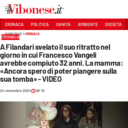
Vai
CRONACA
POLITICA
SANITÀ
AMBIENTE
SOCIETÀ
HOME PAGE
CRONACA
Sezioni
CRONACA
A Filandari svelato il suo ritratto nel
CRONACA
giorno in cui Francesco Vangeli
POLITICA
avrebbe compiuto 32 anni. La mamma:
«Ancora spero di poter piangere sulla
SANITÀ
sua tomba» - VIDEO
AMBIENTE
24 novembre 2024
08:15
SOCIETÀ
CULTURA
ECONOMIA E LAVORO