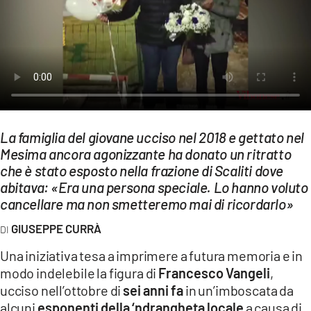
EVENTI
SPORT
Streaming
LAC TV
LAC NETWORK
La famiglia del giovane ucciso nel 2018 e gettato nel
Mesima ancora agonizzante ha donato un ritratto
LAC ONAIR
che è stato esposto nella frazione di Scaliti dove
abitava: «Era una persona speciale. Lo hanno voluto
cancellare ma non smetteremo mai di ricordarlo»
LaC
Network
GIUSEPPE CURRÀ
LACPLAY.IT
Una iniziativa tesa a imprimere a futura memoria e in
LACTV.IT
modo indelebile la figura di
Francesco Vangeli
,
ucciso nell’ottobre di
sei anni fa
in un’imboscata da
LACONAIR.IT
alcuni
esponenti della ‘ndrangheta locale
a causa di