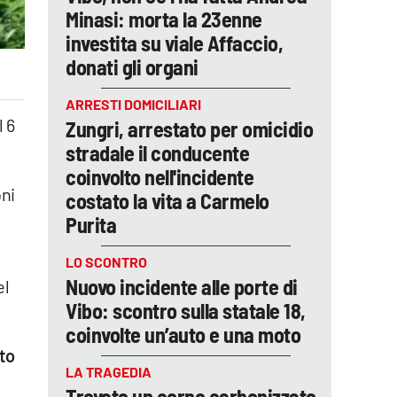
Minasi: morta la 23enne
investita su viale Affaccio,
donati gli organi
ARRESTI DOMICILIARI
l 6
Zungri, arrestato per omicidio
stradale il conducente
coinvolto nell'incidente
oni
costato la vita a Carmelo
Purita
LO SCONTRO
Nuovo incidente alle porte di
el
Vibo: scontro sulla statale 18,
coinvolte un’auto e una moto
ato
LA TRAGEDIA
Trovato un corpo carbonizzato