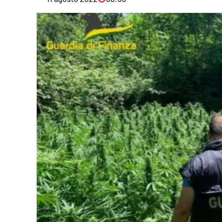
Eventi
Sport
Streaming
LaC TV
Lac Network
LaC OnAir
LaC
Network
lacplay.it
lactv.it