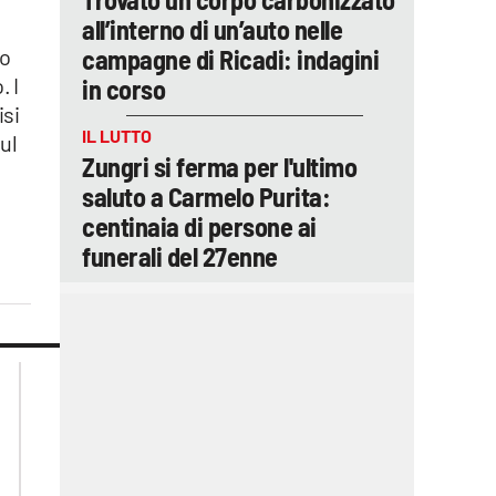
all’interno di un’auto nelle
campagne di Ricadi: indagini
to
. I
in corso
isi
IL LUTTO
ul
Zungri si ferma per l'ultimo
saluto a Carmelo Purita:
centinaia di persone ai
funerali del 27enne
lacplay.it
lacitymag.it
lactv.it
lacapitalenews.it
laconair.it
ilreggino.it
cosenzachannel.it
catanzarochannel.it