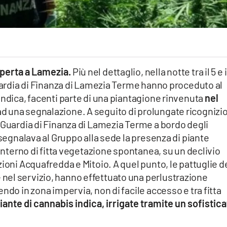
perta a Lamezia.
Più nel dettaglio, nella notte tra il 5 e i
Guardia di Finanza di Lamezia Terme hanno proceduto al
indica, facenti parte di una piantagione rinvenuta
nel
d una segnalazione. A seguito di prolungate ricognizi
 Guardia di Finanza di Lamezia Terme a bordo degli
 segnalava al Gruppo alla sede la presenza di piante
’interno di fitta vegetazione spontanea, su un declivio
ioni Acquafredda e Mitoio. A quel punto, le pattuglie d
el servizio, hanno effettuato una perlustrazione
ndo in zona impervia, non di facile accesso e tra fitta
nte di cannabis indica, irrigate tramite un sofistic