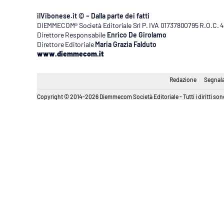
ilVibonese.it © – Dalla parte dei fatti
DIEMMECOM® Società Editoriale Srl P. IVA 01737800795 R.O.C. 404
Direttore Responsabile
Enrico De Girolamo
Direttore Editoriale
Maria Grazia Falduto
www.diemmecom.it
Redazione
Segnala
Copyright © 2014-2026 Diemmecom Società Editoriale - Tutti i diritti sono