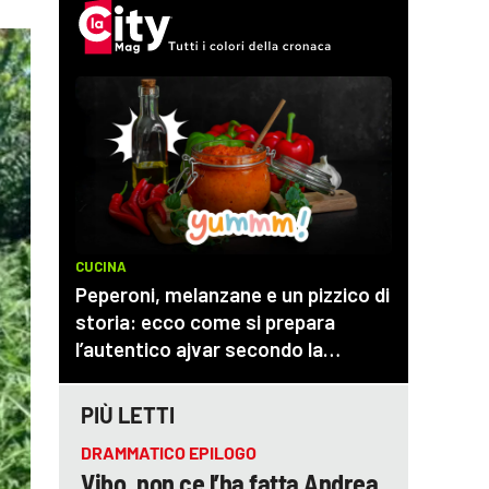
PIÙ LETTI
DRAMMATICO EPILOGO
Vibo, non ce l’ha fatta Andrea