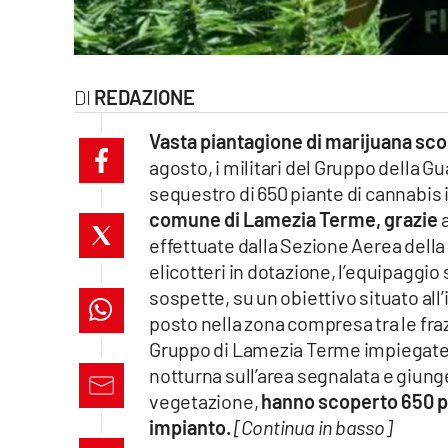
laconair.it
lacitymag.it
REDAZIONE
ilreggino.it
Vasta piantagione di marijuana sco
agosto, i militari del Gruppo della 
cosenzachannel.it
sequestro di 650 piante di cannabis 
comune di Lamezia Terme, grazie
a
ilvibonese.it
effettuate dalla Sezione Aerea della
catanzarochannel.it
elicotteri in dotazione, l’equipaggio
sospette, su un obiettivo situato all
lacapitalenews.it
posto nella zona compresa tra le fraz
Gruppo di Lamezia Terme impiegate n
notturna sull’area segnalata e giunge
App
vegetazione,
hanno scoperto 650 pia
Android
impianto.
[Continua in basso]