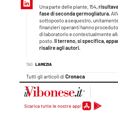
Apple
Una parte delle piante, 154
, risultav
fase di seconda germogliatura.
All
sottoposto a sequestro, unitamente 
finanzieri operanti hanno proceduto
Vai
di laboratorio e contestualmente all
posto.
Il terreno, si specifica, app
risalire agli autori.
TAG
LAMEZIA
Tutti gli articoli di
Cronaca
Scarica tutte le nostre app!