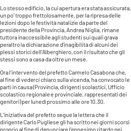
LACITYMAG.IT
Lo stesso edificio, la cui apertura era stata assicurata,
un po’ troppo frettolosamente, per la ripresa delle
ILREGGINO.IT
lezioni dopo le festività natalizie da parte del
presidente della Provincia, Andrea Niglia, rimane
COSENZACHANNEL.IT
tuttora inaccessibile agli studenti sui quali grava
peraltro la dichiarazione d’inagibilità di alcuni dei
ILVIBONESE.IT
plessi storici dell’Alberghiero, con il risultato che gli
CATANZAROCHANNEL.IT
stessi sono a casa da oltre un mese.
LACAPITALENEWS.IT
Ora l’intervento del prefetto Carmelo Casabona che,
al fine di vederci chiaro sulla vicenda, ha convocato le
parti in causa (Provincia, dirigenti scolastici, Ufficio
App
scolastico regionale e provinciale, rappresentati dei
ANDROID
genitori) per lunedì prossimo alle ore 10.30.
APPLE
L’iniziativa del prefetto segue la lettera che il
dirigente Carlo Pugliese gli ha scritto nei giorni scorsi
proprio al fine di denunciare l’ennesimo ritardo nei