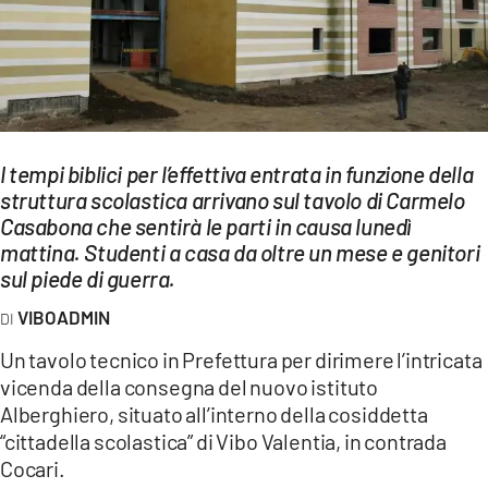
EVENTI
SPORT
Streaming
LAC TV
I tempi biblici per l’effettiva entrata in funzione della
struttura scolastica arrivano sul tavolo di Carmelo
LAC NETWORK
Casabona che sentirà le parti in causa lunedì
mattina. Studenti a casa da oltre un mese e genitori
LAC ONAIR
sul piede di guerra.
VIBOADMIN
LaC
Network
Un tavolo tecnico in Prefettura per dirimere l’intricata
LACPLAY.IT
vicenda della consegna del nuovo istituto
Alberghiero, situato all’interno della cosiddetta
LACTV.IT
“cittadella scolastica” di Vibo Valentia, in contrada
Cocari.
LACONAIR.IT