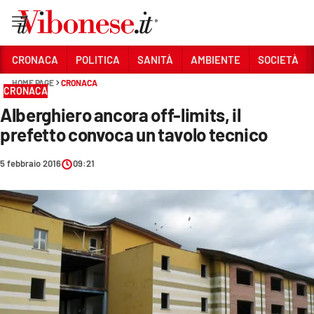
Vai
CRONACA
POLITICA
SANITÀ
AMBIENTE
SOCIETÀ
HOME PAGE
CRONACA
Sezioni
CRONACA
Alberghiero ancora off-limits, il
CRONACA
prefetto convoca un tavolo tecnico
POLITICA
5 febbraio 2016
09:21
SANITÀ
AMBIENTE
SOCIETÀ
CULTURA
ECONOMIA E LAVORO