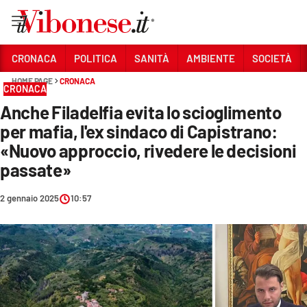
Vai
CRONACA
POLITICA
SANITÀ
AMBIENTE
SOCIETÀ
HOME PAGE
CRONACA
Sezioni
CRONACA
Anche Filadelfia evita lo scioglimento
CRONACA
per mafia, l'ex sindaco di Capistrano:
POLITICA
«Nuovo approccio, rivedere le decisioni
passate»
SANITÀ
AMBIENTE
2 gennaio 2025
10:57
SOCIETÀ
CULTURA
ECONOMIA E LAVORO