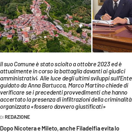
EVENTI
SPORT
Streaming
LAC TV
LAC NETWORK
Il suo Comune è stato sciolto a ottobre 2023 ed è
LAC ONAIR
attualmente in corso la battaglia davanti ai giudici
amministrativi. Alle luce degli ultimi sviluppi sull'Ente
guidato da Anna Bartucca, Marco Martino chiede di
LaC
verificare se i precedenti provvedimenti che hanno
Network
accertato la presenza di infiltrazioni della criminalità
LACPLAY.IT
organizzata «fossero davvero giustificati»
LACTV.IT
REDAZIONE
LACONAIR.IT
Dopo Nicotera e Mileto, anche Filadelfia evita lo