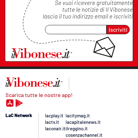
Se vuoi ricevere gratuitamente
tutte le notizie di
Il Vibonese
lascia il tuo indirizzo email e iscriviti
Iscriviti
Scarica tutte le nostre app!
LaC Network
lacplay.it
lacitymag.it
lactv.it
lacapitalenews.it
laconair.it
ilreggino.it
cosenzachannel.it