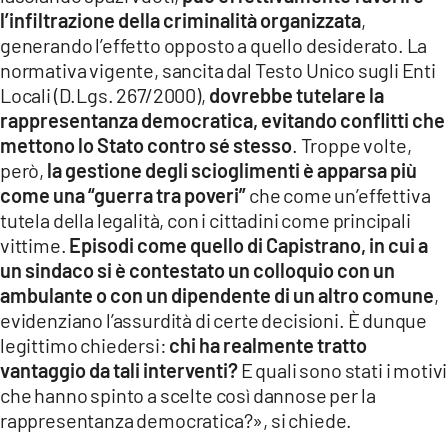
l’infiltrazione della criminalità organizzata
,
generando l’effetto opposto a quello desiderato. La
normativa vigente, sancita dal Testo Unico sugli Enti
Locali (D.Lgs. 267/2000),
dovrebbe tutelare la
rappresentanza democratica, evitando conflitti che
mettono lo Stato contro sé stesso
. Troppe volte,
però,
la gestione degli scioglimenti è apparsa più
come una “guerra tra poveri”
che come un’effettiva
tutela della legalità, con i cittadini come principali
vittime.
Episodi come quello di Capistrano, in cui a
un sindaco si è contestato un colloquio con un
ambulante o con un dipendente di un altro comune
,
evidenziano l’assurdità di certe decisioni. È dunque
legittimo chiedersi:
chi ha realmente tratto
vantaggio da tali interventi?
E quali sono stati i motivi
che hanno spinto a scelte così dannose per la
rappresentanza democratica?», si chiede.