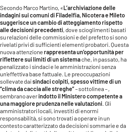
Secondo Marco Martino, «
L’archiviazione delle
indagini sui comuni di Filadelfia, Nicotera e Mileto
suggerisce un cambio di atteggiamento rispetto
alle decisioni precedenti
, dove scioglimenti basati
su relazioni delle commissioni e del prefetto si sono
rivelati privi di sufficienti elementi probatori. Questa
nuova attenzione
rappresenta un’opportunità per
riflettere sui limiti di un sistema
che, in passato, ha
penalizzato i sindaci e le amministrazioni senza
un’effettiva base fattuale. Le preoccupazioni
sollevate dai
sindaci colpiti, spesso vittime di un
“clima da caccia alle streghe”
– sottolinea – ,
sembrano aver
indotto il Ministero competente a
una maggiore prudenza nelle valutazioni
. Gli
amministratori locali, investiti di enormi
responsabilità, si sono trovati a operare in un
contesto caratterizzato da decisioni sommarie e da