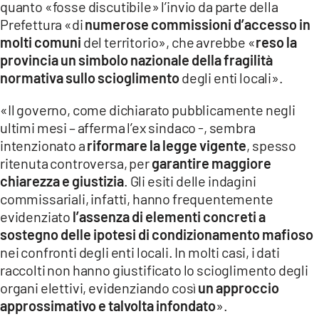
quanto «fosse discutibile» l’invio da parte della
Prefettura «di
numerose commissioni d’accesso in
molti comuni
del territorio», che avrebbe «
reso la
provincia un simbolo nazionale della fragilità
normativa sullo scioglimento
degli enti locali».
«Il governo, come dichiarato pubblicamente negli
ultimi mesi – afferma l’ex sindaco -, sembra
intenzionato a
riformare la legge vigente
, spesso
ritenuta controversa, per
garantire maggiore
chiarezza e giustizia
. Gli esiti delle indagini
commissariali, infatti, hanno frequentemente
evidenziato
l’assenza di elementi concreti a
sostegno delle ipotesi di condizionamento mafioso
nei confronti degli enti locali. In molti casi, i dati
raccolti non hanno giustificato lo scioglimento degli
organi elettivi, evidenziando così
un approccio
approssimativo e talvolta infondato
».