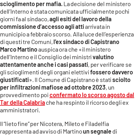
scioglimento per mafia.
La decisione del ministero
LACITYMAG.IT
dell’Interno è stata comunicata ufficialmente pochi
giorni fa al sindaco,
agli esiti del lavoro della
ILREGGINO.IT
commissione d’accesso agli atti
arrivata in
municipio a febbraio scorso. Alla luce dell’esperienza
COSENZACHANNEL.IT
di questi tre Comuni,
l’ex sindaco di Capistrano
ILVIBONESE.IT
Marco Martino
auspica ora che «il ministero
dell’Interno e il Consiglio dei ministri
valutino
CATANZAROCHANNEL.IT
attentamente anche i casi passati
, per verificare se
gli scioglimenti degli organi elettivi
fossero davvero
LACAPITALENEWS.IT
giustificati
». Il Comune di Capistrano è stati
sciolto
per infiltrazioni mafiose ad ottobre 2023
, un
App
provvedimento poi
confermato lo scorso agosto dal
ANDROID
Tar della Calabria
che ha respinto il ricorso degli ex
amministratori.
APPLE
Il “lieto fine” per Nicotera, Mileto e Filadelfia
rappresenta ad avviso di Martino
un segnale
di