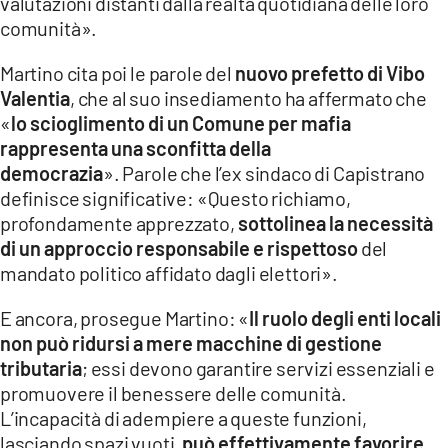
valutazioni distanti dalla realtà quotidiana delle loro
comunità».
Martino cita poi le parole del
nuovo prefetto di Vibo
Valentia
, che al suo insediamento ha affermato che
«
lo scioglimento di un Comune per mafia
rappresenta una sconfitta della
democrazia
». Parole che l’ex sindaco di Capistrano
definisce significative: «Questo richiamo,
profondamente apprezzato,
sottolinea la necessità
di un approccio responsabile e rispettoso
del
mandato politico affidato dagli elettori».
E ancora, prosegue Martino: «
Il ruolo degli enti locali
non può ridursi a mere macchine di gestione
tributaria
; essi devono garantire servizi essenziali e
promuovere il benessere delle comunità.
L’incapacità di adempiere a queste funzioni,
lasciando spazi vuoti,
può effettivamente favorire