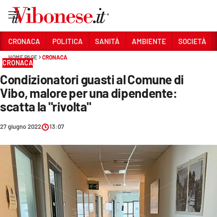
Vai
CRONACA
POLITICA
SANITÀ
AMBIENTE
SOCIETÀ
HOME PAGE
CRONACA
Sezioni
CRONACA
Condizionatori guasti al Comune di
CRONACA
Vibo, malore per una dipendente:
POLITICA
scatta la "rivolta"
SANITÀ
27 giugno 2022
13:07
AMBIENTE
SOCIETÀ
CULTURA
ECONOMIA E LAVORO