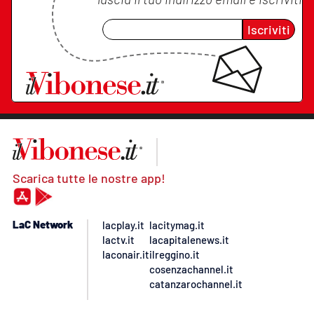
Iscriviti
Scarica tutte le nostre app!
LaC Network
lacplay.it
lacitymag.it
lactv.it
lacapitalenews.it
laconair.it
ilreggino.it
cosenzachannel.it
catanzarochannel.it