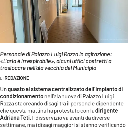
EVENTI
SPORT
Streaming
LAC TV
Personale di Palazzo Luigi Razza in agitazione:
LAC NETWORK
«L'aria è irrespirabile», alcuni uffici costretti a
traslocare nell'ala vecchia del Municipio
LAC ONAIR
REDAZIONE
LaC
Un
guasto al sistema centralizzato dell’impianto di
Network
condizionamento
nell’ala nuova di Palazzo Luigi
LACPLAY.IT
Razza sta creando disagi tra il personale dipendente
che questa mattina ha protestato con la
dirigente
LACTV.IT
Adriana Teti.
Il disservizio va avanti da diverse
LACONAIR.IT
settimane, ma i disagi maggiori si stanno verificando