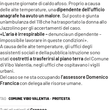
in queste giornate di caldo afoso. Proprio a causa
LACITYMAG.IT
delle alte temperature, una
dipendente dell’ufficio
anagrafe ha avuto un malore
. Sul posto è giunta
ILREGGINO.IT
un’ambulanza del 118 che ha trasportato la donna allo
Jazzolino per gli accertamenti del caso.
COSENZACHANNEL.IT
«L’aria è irrespirabile –
denuncia un dipendente –
ILVIBONESE.IT
impossibile lavorare in queste condizioni».
A causa delle alte temperature, gli uffici degli
CATANZAROCHANNEL.IT
assistenti sociali e della pubblica istruzione sono
stati
costretti a trasferirsi al piano terra
del Comune
LACAPITALENEWS.IT
di Vibo Valentia, negli uffici che ospitavano i vigili
urbani.
App
Del caso se ne sta occupando
l’assessore Domenico
ANDROID
Francica
con delega alle risorse umane.
APPLE
TAG
COMUNE VIBO VALENTIA ·
PROTESTA
Cronaca
Tutti gli articoli di