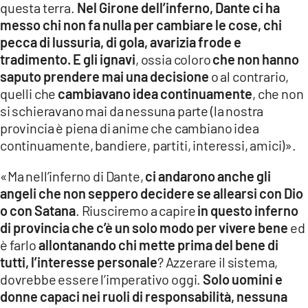
questa terra.
Nel Girone dell’inferno, Dante ci ha
messo chi non fa nulla per cambiare le cose, chi
pecca di lussuria, di gola, avarizia frode e
tradimento. E gli ignavi
, ossia coloro
che non hanno
saputo prendere mai una decisione
o al contrario,
quelli che
cambiavano idea continuamente
, che non
si schieravano mai da nessuna parte (la nostra
provincia è piena di anime che cambiano idea
continuamente, bandiere, partiti, interessi, amici)».
«Ma nell’inferno di Dante,
ci andarono anche gli
angeli che non seppero decidere se allearsi con Dio
o con Satana
. Riusciremo a capire
in questo inferno
di provincia che c’è un solo modo per vivere bene
ed
è farlo
allontanando chi mette prima del bene di
tutti, l’interesse personale
? Azzerare il sistema,
dovrebbe essere l’imperativo oggi.
Solo uomini e
donne capaci nei ruoli di responsabilità, nessuna