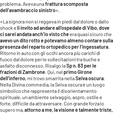
problema. Aveva una
frattura scomposta
dell’avambraccio sinistro
».
«La signora non si reggeva in piedi dal dolore o dallo
shock e
li invito ad andare all’ospedale di Vibo, dove
ci sarei andata anch’io visto che
era quasi sicuro che
avevo un dito rotto e potevamo almeno contare sulla
presenza del reparto ortopedico per l’ingessatura
.
Ritorno in auto con gli occhi ancora più carichi di
fuoco dal dolore per le sollecitazioni tra buche e
asfalto disconnesso. Risalgo la
Sp n. 83 per le
frazioni di Zambrone
. Qui, nel
primo Girone
dell’inferno
, mi trovo smarrita nella
Selva oscura
.
Nella Divina commedia, la Selva oscura è un luogo
simbolico che rappresenta il disorientamento
spirituale, un ambiente selvaggio, aspro, ostile e
forte, difficile da attraversare. Con grande forza lo
supero ma,
attorno a me, la visione è talmente triste,