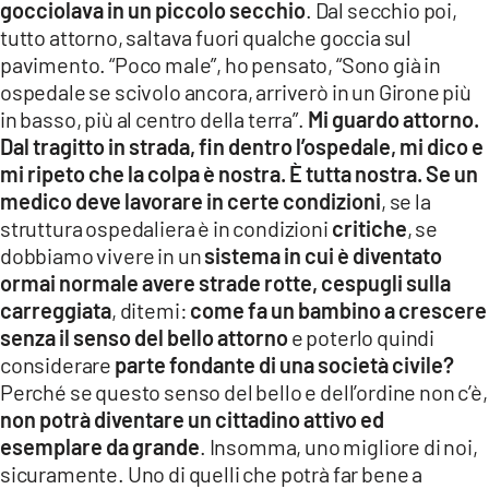
gocciolava in un piccolo secchio
. Dal secchio poi,
tutto attorno, saltava fuori qualche goccia sul
pavimento. “Poco male”, ho pensato, “Sono già in
ospedale se scivolo ancora, arriverò in un Girone più
in basso, più al centro della terra”.
Mi guardo attorno.
Dal tragitto in strada, fin dentro l’ospedale, mi dico e
mi ripeto che la colpa è nostra. È tutta nostra. Se un
medico deve lavorare in certe condizioni
, se la
struttura ospedaliera è in condizioni
critiche
, se
dobbiamo vivere in un
sistema in cui è diventato
ormai normale avere strade rotte, cespugli sulla
carreggiata
, ditemi:
come fa un bambino a crescere
senza il senso del bello attorno
e poterlo quindi
considerare
parte fondante di una società civile?
Perché se questo senso del bello e dell’ordine non c’è,
non potrà diventare un cittadino attivo ed
esemplare da grande
. Insomma, uno migliore di noi,
sicuramente. Uno di quelli che potrà far bene a