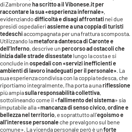
di Zambrone
ha scritto a il Vibonese.it per
LACITYMAG.IT
raccontare la sua «esperienza infernale»
,
evidenziando
difficoltà e disagi affrontati
nei due
ILREGGINO.IT
presidi ospedalieri
assieme a una coppia di turisti
COSENZACHANNEL.IT
tedeschi
accompagnata per una frattura scomposta.
Utilizzando la
metafora dantesca di Caronte e
ILVIBONESE.IT
dell’Inferno
, descrive un
percorso ad ostacoli che
inizia dalle strade dissestate
lungo la costa e si
CATANZAROCHANNEL.IT
conclude in
ospedali con «servizi inefficienti e
ambienti di lavoro inadeguati per il personale»
. La
LACAPITALENEWS.IT
sua esperienza condivisa con la coppia tedesca, che
riportiamo integralmente, l’ha porta a una
riflessione
App
più ampia
sulla responsabilità collettiva
,
ANDROID
sottolineando come il «
fallimento del sistema
» sia
imputabile alla «
mancanza di senso civico, ordine e
APPLE
bellezza nel territorio
, e soprattutto all’
egoismo e
all’interesse personale
che prevalgono sul bene
comune». La vicenda personale però è un
forte