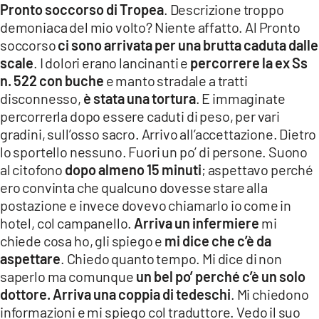
Pronto soccorso di Tropea
. Descrizione troppo
demoniaca del mio volto? Niente affatto. Al Pronto
soccorso
ci sono arrivata per una brutta caduta dalle
scale
. I dolori erano lancinanti e
percorrere la ex Ss
n. 522 con buche
e manto stradale a tratti
disconnesso,
è stata una tortura
. E immaginate
percorrerla dopo essere caduti di peso, per vari
gradini, sull’osso sacro. Arrivo all’accettazione. Dietro
lo sportello nessuno. Fuori un po’ di persone. Suono
al citofono
dopo almeno 15 minuti
; aspettavo perché
ero convinta che qualcuno dovesse stare alla
postazione e invece dovevo chiamarlo io come in
hotel, col campanello.
Arriva un infermiere
mi
chiede cosa ho, gli spiego e
mi dice che c’è da
aspettare
. Chiedo quanto tempo. Mi dice di non
saperlo ma comunque
un bel po’ perché c’è un solo
dottore. Arriva una coppia di tedeschi
. Mi chiedono
informazioni e mi spiego col traduttore. Vedo il suo