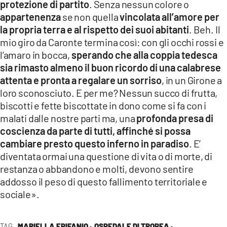
protezione di partito
. Senza nessun colore o
appartenenza
se non quella
vincolata all’amore per
la propria terra e al rispetto dei suoi abitanti
. Beh. Il
mio giro da Caronte termina così: con gli occhi rossi e
l’amaro in bocca,
sperando che alla coppia tedesca
sia rimasto almeno il buon ricordo di una calabrese
attenta e pronta a regalare un sorriso
, in un Girone a
loro sconosciuto. E per me? Nessun succo di frutta,
biscotti e fette biscottate in dono come si fa con i
malati dalle nostre parti ma, una
profonda presa di
coscienza da parte di tutti, affinché si possa
cambiare presto questo inferno in paradiso
. E’
diventata ormai una questione di vita o di morte, di
restanza o abbandono e molti, devono sentire
addosso il peso di questo fallimento territoriale e
sociale».
TAG
MARIELLA EPIFANIO ·
OSPEDALE DI TROPEA ·