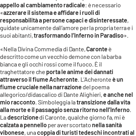
appello al cambiamento radicale
: è necessario
«
azzerare il sistema e affidare i ruoli di
responsabilità a persone capaci e disinteressate
,
guidate unicamente dall’amore per la propria terra e i
suoi abitanti,
trasformando l’Inferno in Paradiso
».
«Nella Divina Commedia di Dante,
Caronte
è
descritto come un vecchio demone con la barba
bianca e gli occhi rossi come il fuoco. È il
traghettatore che
porta le anime dei dannati
attraverso il fiume Acheronte
. L’Acheronte
è un
fiume cruciale nella narrazione
del poema
allegorico/didascalico di Dante Alighieri,
e anche nel
mio racconto
. Simboleggia la
transizione dalla vita
alla morte e il passaggio senza ritorno nell’Inferno
.
La
descrizione
di Caronte, qualche giorno fa, mi è
calzata a pennello
per aver scortato
nella sanità
vibonese
, una
coppia di turisti tedeschi incontrati al