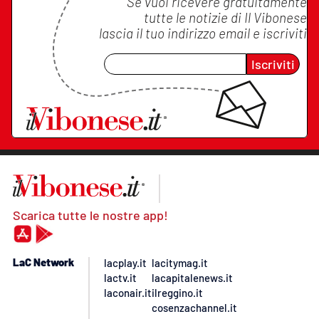
Se vuoi ricevere gratuitamente
tutte le notizie di
Il Vibonese
lascia il tuo indirizzo email e iscriviti
Iscriviti
Scarica tutte le nostre app!
LaC Network
lacplay.it
lacitymag.it
lactv.it
lacapitalenews.it
laconair.it
ilreggino.it
cosenzachannel.it