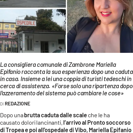
EVENTI
SPORT
Streaming
LAC TV
LAC NETWORK
La consigliera comunale di Zambrone Mariella
LAC ONAIR
Epifanio racconta la sua esperienza dopo una caduta
in casa. Insieme a lei una coppia di turisti tedeschi in
cerca di assistenza. «Forse solo una ripartenza dopo
LaC
l'azzeramento del sistema può cambiare le cose»
Network
LACPLAY.IT
REDAZIONE
Dopo una
brutta caduta dalle scale
che le ha
LACTV.IT
causato dolori lancinanti,
l’arrivo al Pronto soccorso
LACONAIR.IT
di Tropea e poi all’ospedale di Vibo, Mariella Epifanio