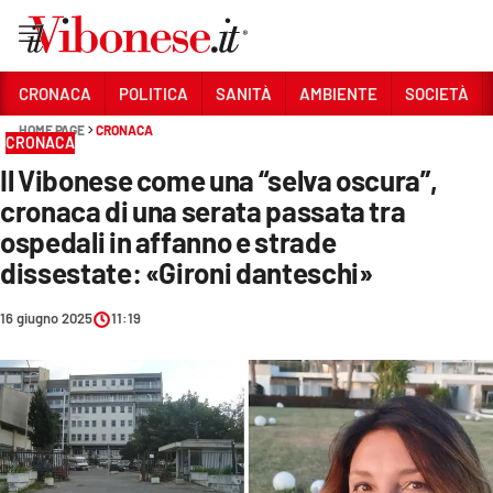
Vai
CRONACA
POLITICA
SANITÀ
AMBIENTE
SOCIETÀ
HOME PAGE
CRONACA
Sezioni
CRONACA
Il Vibonese come una “selva oscura”,
CRONACA
cronaca di una serata passata tra
POLITICA
ospedali in affanno e strade
dissestate: «Gironi danteschi»
SANITÀ
AMBIENTE
16 giugno 2025
11:19
SOCIETÀ
CULTURA
ECONOMIA E LAVORO