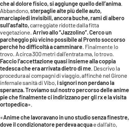
che al dolore fisico, si aggiunge quello dell’anima
.
Abbandono,
sterpaglie alte più delle auto,
marciapiedi invisibili, ancora buche, rami di albero
sull’asfalto,
carreggiate ridotte dalla fitta
vegetazione.
Arrivo allo “Jazzolino”. Cerco un
parcheggio più vicino possibile al Pronto soccorso
perché ho difficoltà a camminare
. Finalmente lo
trovo. A circa 300 metri dall’entrata ma, lo trovo.
Faccio l’accettazione quasi insieme alla coppia
tedesca che era arrivata dietro di me
. Descrivo la
procedura ai compagni di viaggio, affinché nel Girone
infernale sanità di Vibo,
i signori non perdano la
speranza. Troviamo sul nostro percorso delle anime
pie che finalmente ci indirizzano per gli rx e la visita
ortopedica
».
«
Anime che lavoravano in uno studio senza finestre,
dove il condizionatore perdeva acqua
e dall’alto,