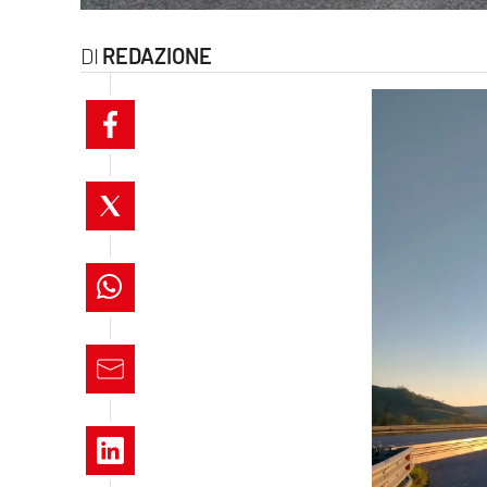
laconair.it
REDAZIONE
lacitymag.it
ilreggino.it
cosenzachannel.it
ilvibonese.it
catanzarochannel.it
lacapitalenews.it
App
Android