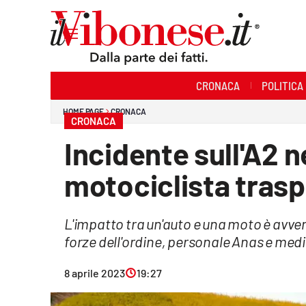
Sezioni
CRONACA
POLITICA
Cronaca
HOME PAGE
CRONACA
CRONACA
Politica
Incidente sull'A2 ne
Sanità
motociclista trasp
Ambiente
L'impatto tra un'auto e una moto è avvenu
Società
forze dell'ordine, personale Anas e medic
Cultura
8 aprile 2023
19:27
Economia e Lavoro