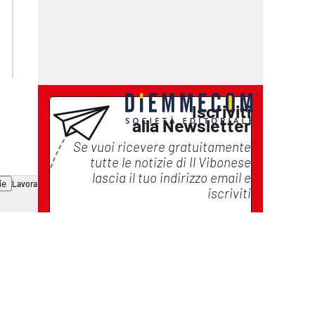
lactv.it
lacapitalenews.it
laconair.it
ilreggino.it
cosenzachannel.it
catanzarochannel.it
Iscriviti
alla Newsletter
Se vuoi ricevere gratuitamente
tutte le notizie di
Il Vibonese
lascia il tuo indirizzo email e
ie
Lavora con noi
iscriviti
Iscriviti