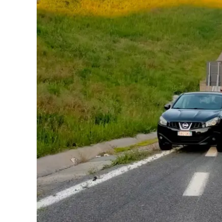
Eventi
Sport
Streaming
LaC TV
Lac Network
LaC OnAir
LaC
Network
lacplay.it
lactv.it