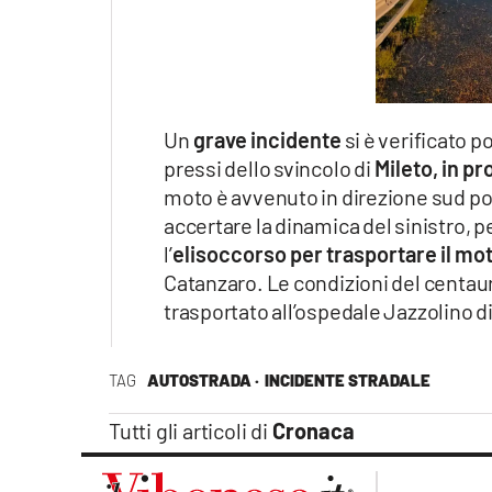
Apple
Vai
Un
grave incidente
si è verificato po
pressi dello svincolo di
Mileto, in pr
moto è avvenuto in direzione sud poc
accertare la dinamica del sinistro, p
l’
elisoccorso per trasportare il mo
Catanzaro. Le condizioni del centauro
trasportato all’ospedale Jazzolino di
TAG
AUTOSTRADA ·
INCIDENTE STRADALE
Tutti gli articoli di
Cronaca