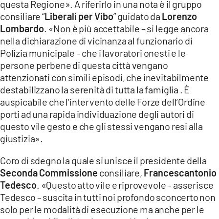
questa Regione». A riferirlo in una nota è il gruppo
LACITYMAG.IT
consiliare “
Liberali per Vibo
” guidato da
Lorenzo
Lombardo
. «Non è più accettabile – si legge ancora
ILREGGINO.IT
nella dichiarazione di vicinanza al funzionario di
Polizia municipale – che i lavoratori onesti e le
COSENZACHANNEL.IT
persone perbene di questa città vengano
ILVIBONESE.IT
attenzionati con simili episodi, che inevitabilmente
destabilizzano la serenità di tutta la famiglia . È
CATANZAROCHANNEL.IT
auspicabile che l’intervento delle Forze dell’Ordine
porti ad una rapida individuazione degli autori di
LACAPITALENEWS.IT
questo vile gesto e che gli stessi vengano resi alla
giustizia».
App
Coro di sdegno la quale si unisce il presidente della
ANDROID
Seconda Commissione
consiliare,
Francescantonio
Tedesco
. «Questo atto vile e riprovevole – asserisce
APPLE
Tedesco – suscita in tutti noi profondo sconcerto non
solo per le modalità di esecuzione ma anche per le