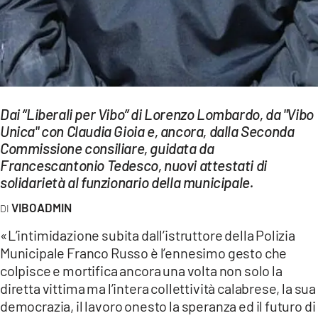
EVENTI
SPORT
Streaming
LAC TV
Dai “Liberali per Vibo” di Lorenzo Lombardo, da "Vibo
Unica" con Claudia Gioia e, ancora, dalla Seconda
LAC NETWORK
Commissione consiliare, guidata da
Francescantonio Tedesco, nuovi attestati di
LAC ONAIR
solidarietà al funzionario della municipale.
VIBOADMIN
LaC
Network
«L’intimidazione subita dall’istruttore della Polizia
LACPLAY.IT
Municipale Franco Russo è l’ennesimo gesto che
colpisce e mortifica ancora una volta non solo la
LACTV.IT
diretta vittima ma l’intera collettività calabrese, la sua
democrazia, il lavoro onesto la speranza ed il futuro di
LACONAIR.IT