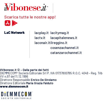
Scarica tutte le nostre app!
LaC Network
lacplay.it
lacitymag.it
lactv.it
lacapitalenews.it
laconair.it
ilreggino.it
cosenzachannel.it
catanzarochannel.it
ilVibonese.it © – Dalla parte dei fatti
DIEMMECOM® Società Editoriale Srl P. IVA 01737800795 R.O.C. 4049 – Reg. Trib
VV n.97 del 11.12.1996
Direttore Responsabile
Enrico De Girolamo
Direttore Editoriale
Maria Grazia Falduto
www.diemmecom.it