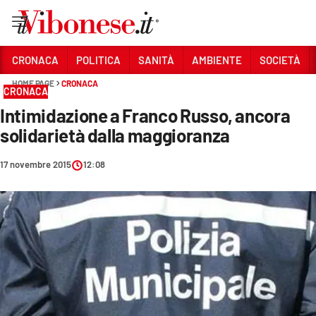
Vai
CRONACA
POLITICA
SANITÀ
AMBIENTE
SOCIETÀ
HOME PAGE
CRONACA
Sezioni
CRONACA
Intimidazione a Franco Russo, ancora
CRONACA
solidarietà dalla maggioranza
POLITICA
17 novembre 2015
12:08
SANITÀ
AMBIENTE
SOCIETÀ
CULTURA
ECONOMIA E LAVORO