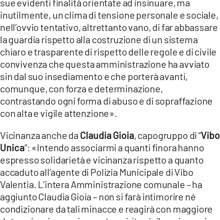
sue evidenti finalità orientate ad insinuare, ma
inutilmente, un clima di tensione personale e sociale,
nell’ovvio tentativo, altrettanto vano, di far abbassare
la guardia rispetto alla costruzione di un sistema
chiaro e trasparente di rispetto delle regole e di civile
convivenza che questa amministrazione ha avviato
sin dal suo insediamento e che porterà avanti,
comunque, con forza e determinazione,
contrastando ogni forma di abuso e di sopraffazione
con alta e vigile attenzione».
Vicinanza anche da
Claudia Gioia
, capogruppo di “
Vibo
Unica
”: «Intendo associarmi a quanti finora hanno
espresso solidarietà e vicinanza rispetto a quanto
accaduto all’agente di Polizia Municipale di Vibo
Valentia. L’intera Amministrazione comunale – ha
aggiunto Claudia Gioia – non si farà intimorire né
condizionare da tali minacce e reagirà con maggiore