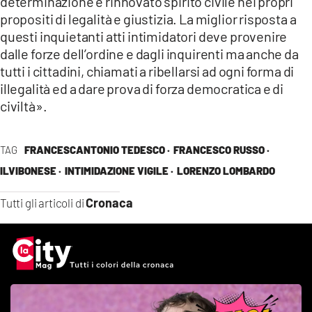
determinazione e rinnovato spirito civile nei propri
propositi di legalità e giustizia. La miglior risposta a
questi inquietanti atti intimidatori deve provenire
dalle forze dell’ordine e dagli inquirenti ma anche da
tutti i cittadini, chiamati a ribellarsi ad ogni forma di
illegalità ed a dare prova di forza democratica e di
civiltà».
TAG
FRANCESCANTONIO TEDESCO ·
FRANCESCO RUSSO ·
ILVIBONESE ·
INTIMIDAZIONE VIGILE ·
LORENZO LOMBARDO
Cronaca
Tutti gli articoli di