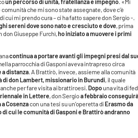
oco
un percorso di unità, fratellanza e impegno
. «Mi
e comunità che mi sono state assegnate, dove c’è
 di cui mi prendo cura – ci ha fatto sapere don Sergio -.
ghi sereni dove sono nato e cresciuto e dove
, prima
on don Giuseppe Furchì,
ho iniziato a muovere i primi
.
rana
continua a portare avanti gli impegni presi dal su
e nella parrocchia di Gasponi aveva intrapreso circa
 a distanza
. A Brattirò, invece, assieme alla comunità
tà di don Lambert, missionario in Burundi
, il quale
anche per fare visita ai brattiroesi.
Dopo
una vita di fe
triennale in Lettere
, don Sergio
a febbraio conseguirà
à a Cosenza
con una tesi su un’operetta di
Erasmo da
o
di cui le comunità di Gasponi e Brattirò andranno