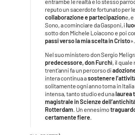
entrambe le realtà e lo stesso parr
reputo un sacerdote fortunato per l
collaborazione e partecipazion
e, e
Sono, a cominciare da Gasponi, i
luo
sotto don Michele Loiacono e poi c
passi verso la mia scelta in Cristo
»
Nel suo ministero don Sergio Melig
predecessore, don Furchì
, il qual
trent’anni fa un percorso di
adozione
intera continua a
sostenere l’attivi
solitamente ogni anno torna in Italia 
intensa, tanto studio ed una
laurea 
magistrale in Scienze dell’antichit
Rotterdam
. Un ennesimo
traguard
certamente fiere
.