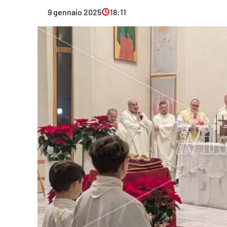
Eventi
9 gennaio 2025
18:11
Sport
Streaming
LaC TV
Lac Network
LaC OnAir
LaC
Network
lacplay.it
lactv.it