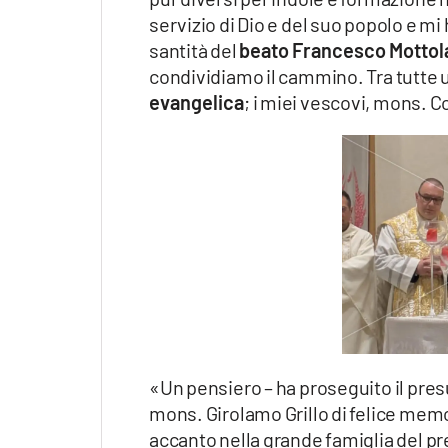
servizio di Dio e del suo popolo e mi
santità del
beato Francesco Mottol
condividiamo il cammino. Tra tutte 
evangelica
; i miei vescovi, mons.
«Un pensiero – ha proseguito il pres
mons. Girolamo Grillo di felice memor
accanto nella grande famiglia del pr