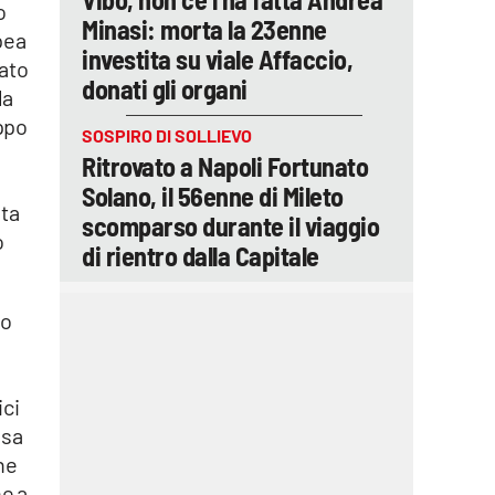
o
Minasi: morta la 23enne
pea
investita su viale Affaccio,
tato
donati gli organi
la
uppo
SOSPIRO DI SOLLIEVO
Ritrovato a Napoli Fortunato
Solano, il 56enne di Mileto
ata
scomparso durante il viaggio
o
di rientro dalla Capitale
io
ici
esa
che
ne a