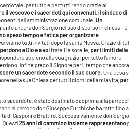
erdotale, per tutto e per tutti rendo grazie al
re il vescovo e i sacerdoti qui convenuti
,
il sindaco di
ponenti dell’amministrazione comunale.
Un
giunto ancora don Sergio nel suo discorso in chiesa – è
no speso tempo e fatica per organizzare
cui siamo tutti invitati dopo la santa Messa. Grazie di tu
perdono a Dio e a voi
fratelli e sorelle,
per i limiti della
ispondere appieno alla sua grazia: per tutto l’amore
erdono. Infine prego il Signore per il tempo che ancora
ssere un sacerdote secondo il suo cuore
. Una cosa 
ore nella sua Chiesa per tutti i giorni della mia vita,
per 
to sacerdote, è stato destinato dapprima alla parrocc
 mano al parroco don Giuseppe Furchì che ha retto fino a
nità di Gasponi e Brattirò. Successivamente don Sergio
. Questi
25 anni di cammino insieme rappresentano