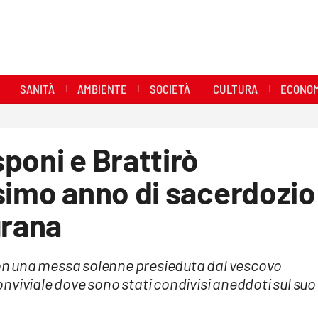
SANITÀ
AMBIENTE
SOCIETÀ
CULTURA
ECONOM
poni e Brattirò
simo anno di sacerdozio
grana
 con una messa solenne presieduta dal vescovo
nviviale dove sono stati condivisi aneddoti sul suo