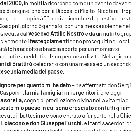
 del 2000
, in molti la ricordano come un evento davver
e di origine, che per la Diocesi di Mielto-Nicotera-Tro
ana, che compierà 50 anni a dicembre di quest’ano, è s
 Gasopni, giorno 5 gennaio, con una messa solenne nel
esieduta dal
vescovo Attilio Nostro
e da un nutrito gr
ssivamente i
festeggiamenti
sono proseguiti nei locali
ità lo ha accolto a braccia aperte per un momento
conti e aneddoti sul suo percorso di vita. Nella giorn
ni di Brattirò
celebrarlo con una messa ed un second
’ex scuola media del paese
.
Signore per quanto mi ha dato
– ha affermato don Serg
 Gasponi -,
la mia famiglia
: i miei
genitori
, che oggi
a sorella
, segno di predilezione divina nella vita mia e
uesto mio paese in cui sono cresciuto
con tutti gli am
icevuto il battesimo e sono entrato a far parte nella Chi
 Loiacono e don Giuseppe Furchì
, e i tanti sacerdoti 
hanno vissuto con radicalità evangelica la loro vocazio