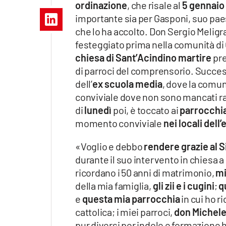
ordinazione
, che risale al
5 gennaio
Apple
importante sia per Gasponi, suo paes
che lo ha accolto. Don Sergio Meligr
festeggiato prima nella comunità di
chiesa di Sant’Acindino martire
pr
Vai
di parroci del comprensorio. Succe
dell’
ex scuola media
, dove la comun
conviviale dove non sono mancati rac
di
lunedì
poi, è toccato ai
parrocchia
momento conviviale
nei locali dell
«Voglio e debbo
rendere grazie al 
durante il suo intervento in chiesa a
ricordano i 50 anni di matrimonio,
mi
della mia famiglia,
gli zii e i cugini
;
q
e
questa mia parrocchia
in cui ho r
cattolica; i miei parroci,
don Michele
pur diversi per indole e formazione 