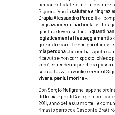
persone affidate al mio ministero sac
Signore. Voglio
salutare e ringrazia
Drapia
Alessandro Porcelli
e i com
ringraziamento particolare
– ha ag
giusto e doveroso farlo a
quanti han
logisticamente i festeggiamenti
a 
grazie di cuore. Debbo poi
chiedere 
mia persona
che non ha saputo corr
ricevuto e non corrisposto, chiedo p
vorrà concedermi perché io
possa e
con certezza: io voglio servire il Sign
vivere, per lui morire
».
Don Sergio Meligrana, appena ordina
di Drapia e poi di Caria per dare una
2011, anno della sua morte, le comu
rimasto parroco a Gasponi e Brattirò