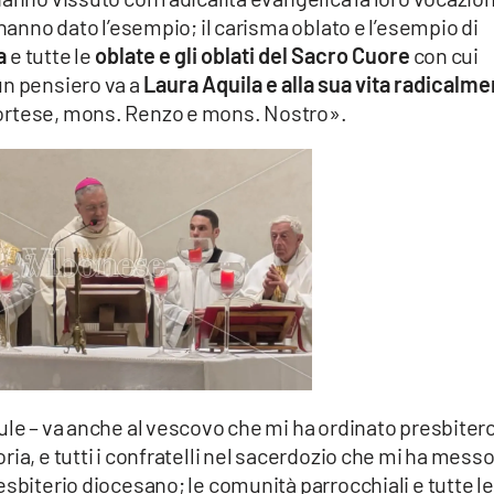
 hanno dato l’esempio; il carisma oblato e l’esempio di
a
e tutte le
oblate e gli oblati del Sacro Cuore
con cui
un pensiero va a
Laura Aquila e alla sua vita radicalm
 Cortese, mons. Renzo e mons. Nostro».
ule – va anche al vescovo che mi ha ordinato presbitero
ia, e tutti i confratelli nel sacerdozio che mi ha mess
esbiterio diocesano; le comunità parrocchiali e tutte le