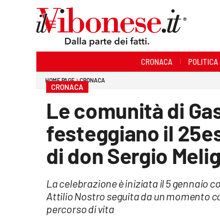
Sezioni
CRONACA
POLITICA
Cronaca
HOME PAGE
CRONACA
CRONACA
Politica
Le comunità di Gas
Sanità
festeggiano il 25e
Ambiente
di don Sergio Meli
Società
La celebrazione è iniziata il 5 gennaio
Cultura
Attilio Nostro seguita da un momento co
Economia e Lavoro
percorso di vita