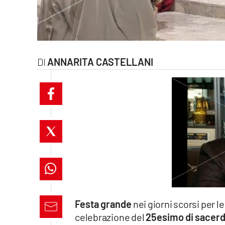
laconair.it
lacitymag.it
ANNARITA CASTELLANI
ilreggino.it
cosenzachannel.it
ilvibonese.it
catanzarochannel.it
lacapitalenews.it
App
Festa grande
nei giorni scorsi per l
Android
celebrazione del
25esimo di sacerd