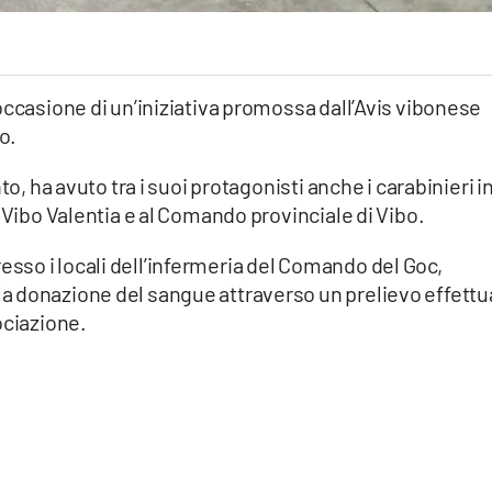
occasione di un’iniziativa promossa dall’Avis vibonese
o.
to, ha avuto tra i suoi protagonisti anche i carabinieri i
 Vibo Valentia e al Comando provinciale di Vibo.
 presso i locali dell’infermeria del Comando del Goc,
a donazione del sangue attraverso un prelievo effettu
ociazione.