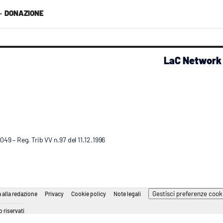
·
DONAZIONE
LaC Network
9 – Reg. Trib VV n.97 del 11.12.1996
Gestisci preferenze cook
 alla redazione
Privacy
Cookie policy
Note legali
 riservati