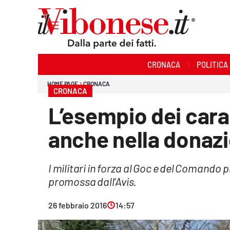
Sezioni
CRONACA
POLITICA
Cronaca
HOME PAGE
CRONACA
CRONACA
Politica
L’esempio dei carab
Sanità
anche nella donaz
Ambiente
I militari in forza al Goc e del Comando p
Società
promossa dall’Avis.
Cultura
26 febbraio 2016
14:57
Economia e Lavoro