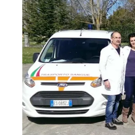
Eventi
Sport
Streaming
LaC TV
Lac Network
LaC OnAir
LaC
Network
lacplay.it
lactv.it