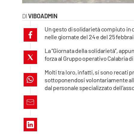
laconair.it
VIBOADMIN
lacitymag.it
Un gesto di solidarietà compiuto in 
nelle giornate del 24 e del 25 febbrai
ilreggino.it
La “Giornata della solidarietà”, appun
cosenzachannel.it
forza al Gruppo operativo Calabria di
ilvibonese.it
Molti tra loro, infatti, si sono recati
sottoponendosi volontariamente all
catanzarochannel.it
dal personale specializzato dell’ass
lacapitalenews.it
App
Android