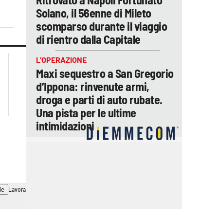
Solano, il 56enne di Mileto
scomparso durante il viaggio
di rientro dalla Capitale
lacplay.it
lacitymag.it
L’OPERAZIONE
lactv.it
lacapitalenews.it
Maxi sequestro a San Gregorio
laconair.it
ilreggino.it
d’Ippona: rinvenute armi,
cosenzachannel.it
droga e parti di auto rubate.
catanzarochannel.it
Una pista per le ultime
intimidazioni
ie
Lavora con noi