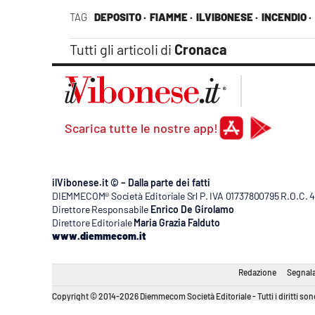
Apple
TAG
DEPOSITO ·
FIAMME ·
ILVIBONESE ·
INCENDIO ·
Tutti gli articoli di
Cronaca
Vai
Scarica tutte le nostre app!
ilVibonese.it © – Dalla parte dei fatti
DIEMMECOM® Società Editoriale Srl P. IVA 01737800795 R.O.C. 404
Direttore Responsabile
Enrico De Girolamo
Direttore Editoriale
Maria Grazia Falduto
www.diemmecom.it
Redazione
Segnala
Copyright © 2014-2026 Diemmecom Società Editoriale - Tutti i diritti sono