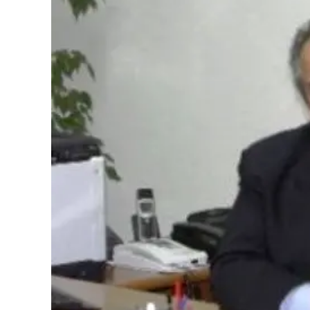
Eventi
Sport
Streaming
LaC TV
Lac Network
LaC OnAir
LaC
Network
lacplay.it
lactv.it