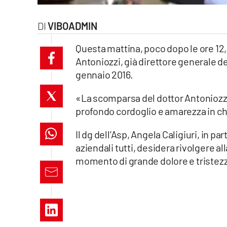
laconair.it
VIBOADMIN
lacitymag.it
Questa mattina, poco dopo le ore 1
Antoniozzi, già direttore generale de
ilreggino.it
gennaio 2016.
cosenzachannel.it
«La scomparsa del dottor Antoniozzi 
profondo cordoglio e amarezza in ch
ilvibonese.it
Il dg dell’Asp, Angela Caligiuri, in p
catanzarochannel.it
aziendali tutti, desidera rivolgere all
lacapitalenews.it
momento di grande dolore e tristez
App
Android