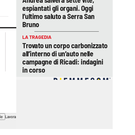
espiantati gli organi. Oggi
l’ultimo saluto a Serra San
Bruno
lacplay.it
lacitymag.it
LA TRAGEDIA
lactv.it
lacapitalenews.it
Trovato un corpo carbonizzato
laconair.it
ilreggino.it
all’interno di un’auto nelle
cosenzachannel.it
campagne di Ricadi: indagini
catanzarochannel.it
in corso
ie
Lavora con noi