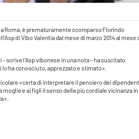
2, a Roma, è prematuramente scomparso Florindo
ll’Asp di Vibo Valentia dal mese di marzo 2014 al mese 
– scrive l’Asp vibonese in una nota – ha suscitato
i lo ha conosciuto, apprezzato e stimato».
articolare «certa di interpretare il pensiero dei dipendent
a moglie e ai figli il senso della più cordiale vicinanza in
za».