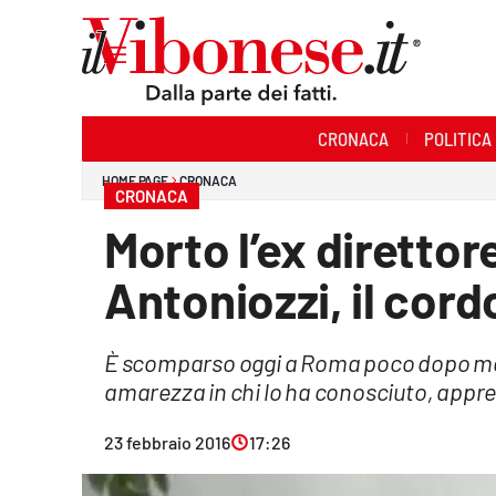
Sezioni
CRONACA
POLITICA
Cronaca
HOME PAGE
CRONACA
CRONACA
Politica
Morto l’ex direttor
Sanità
Antoniozzi, il cord
Ambiente
È scomparso oggi a Roma poco dopo mez
Società
amarezza in chi lo ha conosciuto, appr
Cultura
23 febbraio 2016
17:26
Economia e Lavoro