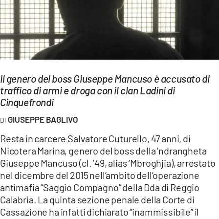
EVENTI
SPORT
Streaming
LAC TV
Il genero del boss Giuseppe Mancuso è accusato di
traffico di armi e droga con il clan Ladini di
LAC NETWORK
Cinquefrondi
LAC ONAIR
GIUSEPPE BAGLIVO
Resta in carcere Salvatore Cuturello, 47 anni, di
LaC
Nicotera Marina, genero del boss della ‘ndrangheta
Network
Giuseppe Mancuso (cl. ’49, alias ‘Mbroghjia), arrestato
LACPLAY.IT
nel dicembre del 2015 nell’ambito dell’operazione
antimafia “Saggio Compagno” della Dda di Reggio
LACTV.IT
Calabria. La quinta sezione penale della Corte di
LACONAIR.IT
Cassazione ha infatti dichiarato “inammissibile” il