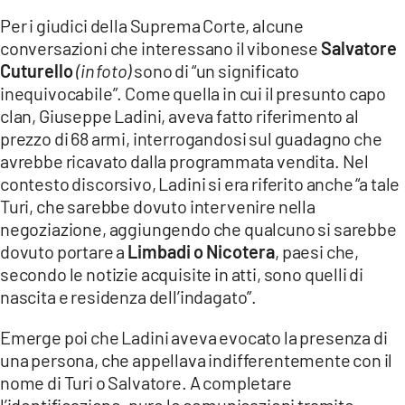
Per i giudici della Suprema Corte, alcune
conversazioni che interessano il vibonese
Salvatore
Cuturello
(in foto)
sono di “un significato
inequivocabile”. Come quella in cui il presunto capo
clan, Giuseppe Ladini, aveva fatto riferimento al
prezzo di 68 armi, interrogandosi sul guadagno che
avrebbe ricavato dalla programmata vendita. Nel
contesto discorsivo, Ladini si era riferito anche “a tale
Turi, che sarebbe dovuto intervenire nella
negoziazione, aggiungendo che qualcuno si sarebbe
dovuto portare a
Limbadi o Nicotera
, paesi che,
secondo le notizie acquisite in atti, sono quelli di
nascita e residenza dell’indagato”.
Emerge poi che Ladini aveva evocato la presenza di
una persona, che appellava indifferentemente con il
nome di Turi o Salvatore. A completare