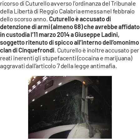
ricorso di Cuturello avverso l’ordinanza del Tribunale
LACITYMAG.IT
della Libertà di Reggio Calabria emessa nel febbraio
dello scorso anno.
Cuturello è accusato di
ILREGGINO.IT
detenzione di armi (almeno 68) che avrebbe affidato
in custodia l’11 marzo 2014 a Giuseppe Ladini,
COSENZACHANNEL.IT
soggetto ritenuto di spicco all’interno dell’omonimo
ILVIBONESE.IT
clan di Cinquefrondi
. Cuturello è inoltre accusato per
reati inerenti gli stupefacenti (cocaina e marijuana)
CATANZAROCHANNEL.IT
aggravati dall’articolo 7 della legge antimafia.
LACAPITALENEWS.IT
App
ANDROID
APPLE