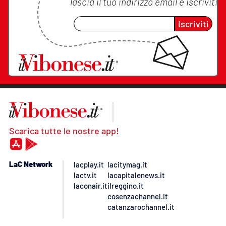
lascia il tuo indirizzo email e iscriviti
Iscriviti
Scarica tutte le nostre app!
LaC Network
lacplay.it
lacitymag.it
lactv.it
lacapitalenews.it
laconair.it
ilreggino.it
cosenzachannel.it
catanzarochannel.it