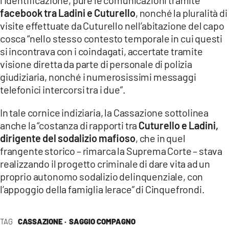
l’identificazione, pure le comunicazioni tramite
facebook
tra Ladini e Cuturello
, nonché la pluralità di
visite effettuate da Cuturello nell’abitazione del capo
cosca “nello stesso contesto temporale in cui questi
si incontrava con i coindagati, accertate tramite
visione diretta da parte di personale di polizia
giudiziaria, nonché i numerosissimi messaggi
telefonici intercorsi tra i due”.
In tale cornice indiziaria, la Cassazione sottolinea
anche la “costanza di rapporti tra
Cuturello e Ladini,
dirigente del sodalizio mafioso
, che in quel
frangente storico – rimarca la Suprema Corte – stava
realizzando il progetto criminale di dare vita ad un
proprio autonomo sodalizio delinquenziale, con
l’appoggio della famiglia Ierace” di Cinquefrondi.
TAG
CASSAZIONE ·
SAGGIO COMPAGNO