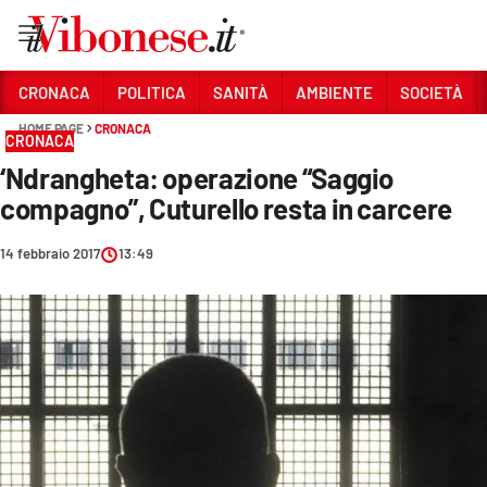
Vai
CRONACA
POLITICA
SANITÀ
AMBIENTE
SOCIETÀ
HOME PAGE
CRONACA
Sezioni
CRONACA
‘Ndrangheta: operazione “Saggio
CRONACA
compagno”, Cuturello resta in carcere
POLITICA
14 febbraio 2017
13:49
SANITÀ
AMBIENTE
SOCIETÀ
CULTURA
ECONOMIA E LAVORO