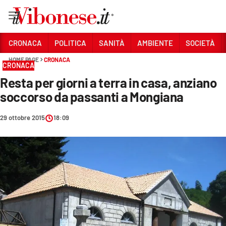
Vai
CRONACA
POLITICA
SANITÀ
AMBIENTE
SOCIETÀ
HOME PAGE
CRONACA
Sezioni
CRONACA
Resta per giorni a terra in casa, anziano
CRONACA
soccorso da passanti a Mongiana
POLITICA
29 ottobre 2015
18:09
SANITÀ
AMBIENTE
SOCIETÀ
CULTURA
ECONOMIA E LAVORO