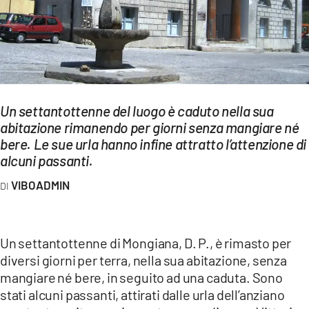
EVENTI
SPORT
Streaming
LAC TV
Un settantottenne del luogo è caduto nella sua
abitazione rimanendo per giorni senza mangiare né
LAC NETWORK
bere. Le sue urla hanno infine attratto l’attenzione di
alcuni passanti.
LAC ONAIR
VIBOADMIN
LaC
Network
LACPLAY.IT
Un settantottenne di Mongiana, D. P., è rimasto per
diversi giorni per terra, nella sua abitazione, senza
LACTV.IT
mangiare né bere, in seguito ad una caduta. Sono
stati alcuni passanti, attirati dalle urla dell’anziano
LACONAIR.IT