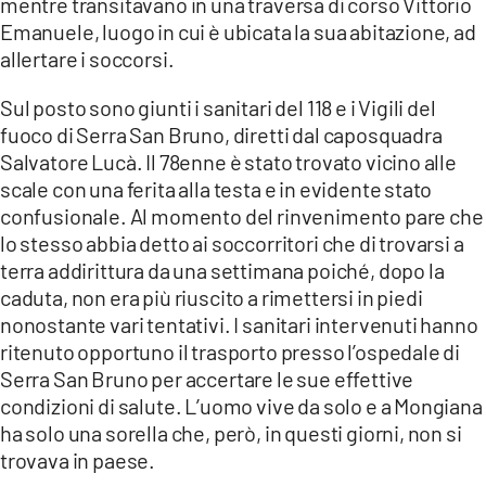
mentre transitavano in una traversa di corso Vittorio
LACITYMAG.IT
Emanuele, luogo in cui è ubicata la sua abitazione, ad
allertare i soccorsi.
ILREGGINO.IT
Sul posto sono giunti i sanitari del 118 e i Vigili del
COSENZACHANNEL.IT
fuoco di Serra San Bruno, diretti dal caposquadra
Salvatore Lucà. Il 78enne è stato trovato vicino alle
ILVIBONESE.IT
scale con una ferita alla testa e in evidente stato
confusionale. Al momento del rinvenimento pare che
CATANZAROCHANNEL.IT
lo stesso abbia detto ai soccorritori che di trovarsi a
LACAPITALENEWS.IT
terra addirittura da una settimana poiché, dopo la
caduta, non era più riuscito a rimettersi in piedi
nonostante vari tentativi. I sanitari intervenuti hanno
App
ritenuto opportuno il trasporto presso l’ospedale di
ANDROID
Serra San Bruno per accertare le sue effettive
condizioni di salute. L’uomo vive da solo e a Mongiana
APPLE
ha solo una sorella che, però, in questi giorni, non si
trovava in paese.