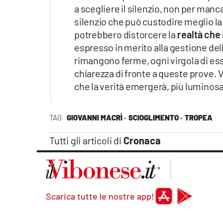
a scegliere il silenzio, non per man
silenzio che può custodire meglio la
potrebbero distorcere la
realtà che
espresso in merito alla gestione del
rimangono ferme, ogni virgola di ess
chiarezza di fronte a queste prove. 
che la verità emergerà, più luminos
TAG
GIOVANNI MACRÌ ·
SCIOGLIMENTO ·
TROPEA
Tutti gli articoli di
Cronaca
Scarica tutte le nostre app!