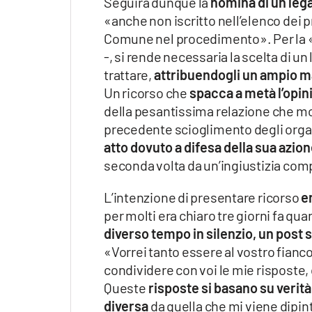
Seguirà dunque la
nomina di un leg
«anche non iscritto nell’elenco dei p
Comune nel procedimento». Per la «c
-, si rende necessaria la scelta di u
trattare,
attribuendogli un ampio ma
Un ricorso che
spacca a metà l’opin
della pesantissima relazione che mot
precedente scioglimento degli organi 
atto dovuto a difesa della sua azio
seconda volta da un’ingiustizia comp
L’intenzione di presentare ricorso
e
per molti era chiaro tre giorni fa qu
diverso tempo in silenzio, un post s
«Vorrei tanto essere al vostro fianc
condividere con voi le mie risposte,
Queste
risposte si basano su veri
diversa
da quella che mi viene dipin