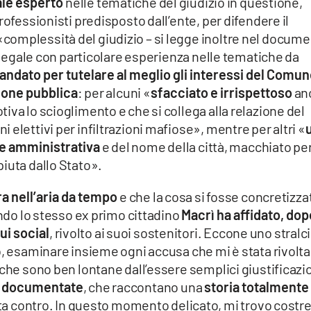
ale esperto
nelle tematiche del giudizio in questione,
rofessionisti predisposto dall’ente, per difendere il
omplessità del giudizio – si legge inoltre nel docum
n legale con particolare esperienza nelle tematiche da
ndato per tutelare al meglio gli interessi del Comu
ione pubblica
: per alcuni «
sfacciato e irrispettoso
an
iva lo scioglimento e che si collega alla relazione del
elettivi per infiltrazioni mafiose», mentre per altri «
ne amministrativa
e del nome della città, macchiato per
iuta dallo Stato».
ra nell’aria da tempo
e che la cosa si fosse concretizza
ando lo stesso ex primo cittadino
Macrì ha affidato, dop
ui social
, rivolto ai suoi sostenitori. Eccone uno stralc
o, esaminare insieme ogni accusa che mi è stata rivolta
 che sono ben lontane dall’essere semplici giustificazio
tà documentate
, che raccontano una
storia totalmente
ta contro. In questo momento delicato, mi trovo costr