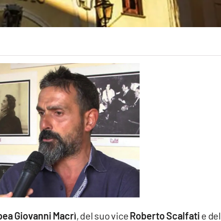
pea Giovanni Macrì
, del suo vice
Roberto Scalfati
e del