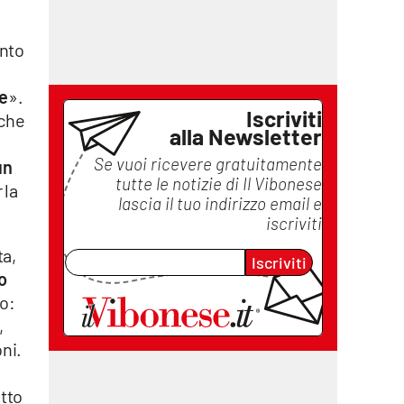
ento
ne
».
Iscriviti
che
alla Newsletter
Se vuoi ricevere gratuitamente
un
tutte le notizie di
Il Vibonese
 la
lascia il tuo indirizzo email e
iscriviti
ta,
Iscriviti
o
io:
,
ni.
etto