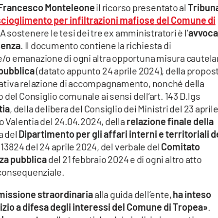
Francesco Monteleone
il ricorso presentato al
Tribun
scioglimento per infiltrazioni mafiose
del Comune di
 A sostenere le tesi dei tre ex amministratori è l’
avvoca
senza
. Il documento contiene la richiesta di
/o emanazione di ogni altra opportuna misura cautela
pubblica
(datato appunto 24 aprile 2024), della propos
elativa relazione di accompagnamento, nonché della
del Consiglio comunale ai sensi dell’art. 143 D.lgs
tia
, della delibera del Consiglio dei Ministri del 23 april
bo Valentia del 24.04.2024, della
relazione finale della
ta del
Dipartimento per gli affari interni e territoriali d
 13824 del 24 aprile 2024, del verbale del
Comitato
zza pubblica
del 21 febbraio 2024 e di ogni altro atto
 consequenziale.
missione straordinaria
alla guida dell’ente,
ha inteso
dizio a difesa degli interessi del Comune di Tropea»
.