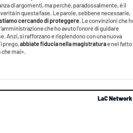
canza di argomenti, ma perché, paradossalmente, è il
 verità in questa fase. Le parole, sebbene necessarie,
 stiamo cercando di proteggere
. Le convinzioni che h
l’amministrazione che ho avuto l’onore di guidare
e. Anzi, si rafforzano e risplendono con una nuova
Vi prego,
abbiate fiducia nella magistratura
e nel fatto
a che mai».
LaC Network