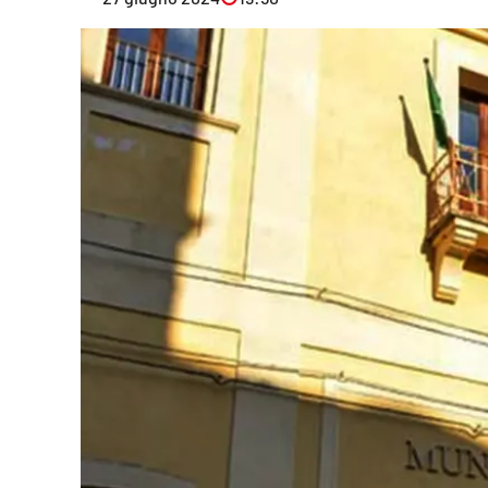
Eventi
Sport
Streaming
LaC TV
Lac Network
LaC OnAir
LaC
Network
lacplay.it
lactv.it