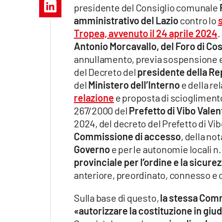
Apple
presidente del Consiglio comunale
amministrativo del Lazio
contro lo
Tropea, avvenuto il
24 aprile 2024
.
Antonio Morcavallo, del Foro di Co
annullamento, previa sospensione e
Vai
del Decreto del
presidente della Re
del
Ministero dell’Interno
e della r
relazione
e proposta di scioglimento 
267/2000 del
Prefetto di Vibo Valen
2024, del decreto del Prefetto di Vi
Commissione di accesso
, della no
Governo
e per le autonomie locali n.
provinciale per l’ordine e la sicure
anteriore, preordinato, connesso e
Sulla base di questo,
la stessa Com
«autorizzare la costituzione in giu