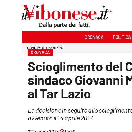
Sezioni
CRONACA
POLITICA
Cronaca
HOME PAGE
CRONACA
CRONACA
Politica
Scioglimento del C
Sanità
sindaco Giovanni M
Ambiente
al Tar Lazio
Società
La decisione in seguito allo sciogliment
Cultura
avvenuto il 24 aprile 2024
Economia e Lavoro
27 giugno 2024
19:50