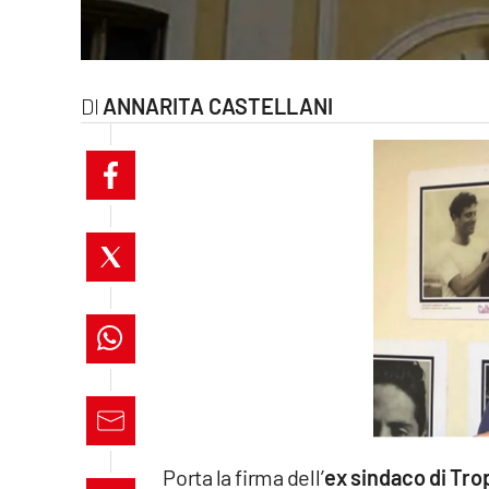
laconair.it
lacitymag.it
ANNARITA CASTELLANI
ilreggino.it
cosenzachannel.it
ilvibonese.it
catanzarochannel.it
lacapitalenews.it
App
Android
Porta la firma dell’
ex sindaco di Tro