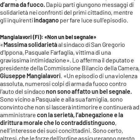
d’arma da fuoco.
Da più parti giungono messaggi di
LACITYMAG.IT
solidarietà nei confronti del primi cittadino, mentre
gli inquirenti
indagano
per fare luce sull’episodio.
ILREGGINO.IT
COSENZACHANNEL.IT
Mangialavori (Fi): «Non un bel segnale»
«
Massima solidarietà
al sindaco di San Gregorio
ILVIBONESE.IT
d’Ippona, Pasquale Farfaglia, vittima di una
gravissima intimidazione». Lo afferma il deputato e
CATANZAROCHANNEL.IT
presidente della Commissione Bilancio della Camera,
Giuseppe Mangialavori
. «Un episodio di una violenza
LACAPITALENEWS.IT
assoluta, numerosi colpi di arma da fuoco contro
l’auto del sindaco
non sono affatto un bel segnale.
App
Sono vicino a Pasquale e alla sua famiglia, sono
ANDROID
convinto che non si lascerà intimorire e continuerà ad
amministrare
con la serietà, l’abnegazione e la
APPLE
dirittura morale che lo contraddistinguono
,
nell’interesse dei suoi concittadini. Sono certo,
altresì, che le forze dell’ordine assicureranno presto