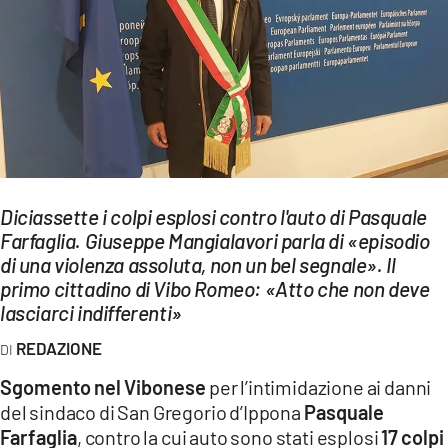
EVENTI
SPORT
Streaming
LAC TV
LAC NETWORK
Diciassette i colpi esplosi contro l'auto di Pasquale
LAC ONAIR
Farfaglia. Giuseppe Mangialavori parla di «episodio
di una violenza assoluta, non un bel segnale». Il
primo cittadino di Vibo Romeo: «Atto che non deve
LaC
lasciarci indifferenti»
Network
LACPLAY.IT
REDAZIONE
Sgomento nel Vibonese
per l’intimidazione ai danni
LACTV.IT
del sindaco di San Gregorio d’Ippona
Pasquale
LACONAIR.IT
Farfaglia
, contro la cui auto sono stati esplosi
17 colpi