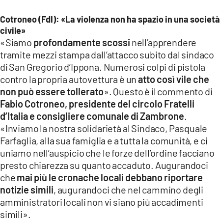
Cotroneo (FdI): «La violenza non ha spazio in una società
civile»
«Siamo
profondamente scossi
nell’apprendere
tramite mezzi stampa dall’attacco subito dal sindaco
di San Gregorio d’Ippona. Numerosi colpi di pistola
contro la propria autovettura è un
atto così vile che
non può essere tollerato
». Questo è il commento di
Fabio Cotroneo, presidente del circolo Fratelli
d’Italia e consigliere comunale di Zambrone
.
«Inviamo la nostra solidarietà al Sindaco, Pasquale
Farfaglia, alla sua famiglia e a tutta la comunità, e ci
uniamo nell’auspicio che le forze dell’ordine facciano
presto chiarezza su quanto accaduto. Augurandoci
che
mai più le cronache locali debbano riportare
notizie simili
, augurandoci che nel cammino degli
amministratori locali non vi siano più accadimenti
simili».