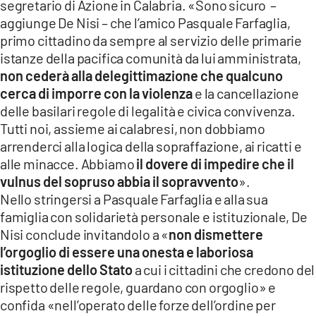
segretario di Azione in Calabria. «Sono sicuro –
aggiunge De Nisi – che l’amico Pasquale Farfaglia,
primo cittadino da sempre al servizio delle primarie
istanze della pacifica comunità da lui amministrata,
non cederà alla delegittimazione che qualcuno
cerca di imporre con la violenza
e la cancellazione
delle basilari regole di legalità e civica convivenza.
Tutti noi, assieme ai calabresi, non dobbiamo
arrenderci alla logica della sopraffazione, ai ricatti e
alle minacce. Abbiamo
il dovere di impedire che il
vulnus del sopruso abbia il sopravvento
».
Nello stringersi a Pasquale Farfaglia e alla sua
famiglia con solidarietà personale e istituzionale, De
Nisi conclude invitandolo a «
non dismettere
l’orgoglio di essere una onesta e laboriosa
istituzione dello Stato
a cui i cittadini che credono del
rispetto delle regole, guardano con orgoglio» e
confida «nell’operato delle forze dell’ordine per