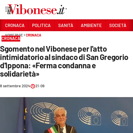
Vai
CRONACA
POLITICA
SANITÀ
AMBIENTE
SOCIETÀ
HOME PAGE
CRONACA
Sezioni
CRONACA
Sgomento nel Vibonese per l'atto
CRONACA
intimidatorio al sindaco di San Gregorio
POLITICA
d'Ippona: «Ferma condanna e
solidarietà»
SANITÀ
AMBIENTE
8 settembre 2024
21:09
SOCIETÀ
CULTURA
ECONOMIA E LAVORO