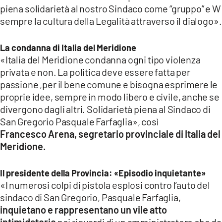
piena solidarietà al nostro Sindaco come “gruppo” e W
sempre la cultura della Legalità attraverso il dialogo».
La condanna di Italia del Meridione
«Italia del Meridione condanna ogni tipo violenza
privata e non. La politica deve essere fatta per
passione ,per il bene comune e bisogna esprimere le
proprie idee, sempre in modo libero e civile, anche se
divergono dagli altri. Solidarietà piena al Sindaco di
San Gregorio Pasquale Farfaglia», così
Francesco Arena, segretario provinciale di Italia del
Meridione.
Il presidente della Provincia: «Episodio inquietante»
«I numerosi colpi di pistola esplosi contro l’auto del
sindaco di San Gregorio, Pasquale Farfaglia,
inquietano e rappresentano un vile atto
intimidatorio
nei riguardi di un amministratore che da