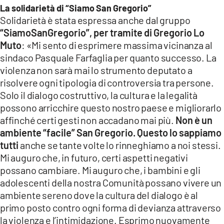
La solidarietà di “Siamo San Gregorio”
Solidarietà è stata espressa anche dal gruppo
“SiamoSanGregorio”, per tramite di Gregorio Lo
Muto
: «Mi sento di esprimere massima vicinanza al
sindaco Pasquale Farfaglia per quanto successo. La
violenza non sarà mai lo strumento deputato a
risolvere ogni tipologia di controversia tra persone.
Solo il dialogo costruttivo, la cultura e la legalità
possono arricchire questo nostro paese e migliorarlo
affinché certi gesti non accadano mai più.
Non è un
ambiente “facile” San Gregorio. Questo lo sappiamo
tutti
anche se tante volte lo rinneghiamo a noi stessi.
Mi auguro che, in futuro, certi aspetti negativi
possano cambiare. Mi auguro che, i bambini e gli
adolescenti della nostra Comunità possano vivere un
ambiente sereno dove la cultura del dialogo è al
primo posto contro ogni forma di devianza attraverso
la violenza e l’intimidazione. Esprimo nuovamente