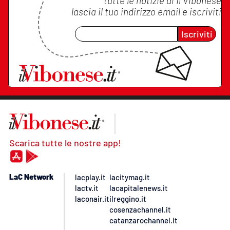
tutte le notizie di
Il Vibonese
lascia il tuo indirizzo email e iscriviti
Iscriviti
Scarica tutte le nostre app!
LaC Network
lacplay.it
lacitymag.it
lactv.it
lacapitalenews.it
laconair.it
ilreggino.it
cosenzachannel.it
catanzarochannel.it