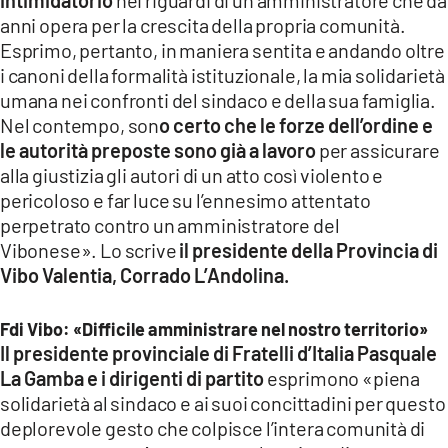
anni opera per la crescita della propria comunità.
Esprimo, pertanto, in maniera sentita e andando oltre
i canoni della formalità istituzionale, la mia solidarietà
umana nei confronti del sindaco e della sua famiglia.
Nel contempo, son
o certo che le forze dell’ordine e
le autorità preposte sono già a lavoro
per assicurare
alla giustizia gli autori di un atto così violento e
pericoloso e far luce su l’ennesimo attentato
perpetrato contro un amministratore del
Vibonese». Lo scrive
il presidente della Provincia di
Vibo Valentia, Corrado L’Andolina.
Fdi Vibo: «Difficile amministrare nel nostro territorio»
Il presidente provinciale di Fratelli d’Italia Pasquale
La Gamba e i dirigenti di partito
esprimono «piena
solidarietà al sindaco e ai suoi concittadini per questo
deplorevole gesto che colpisce l’intera comunità di