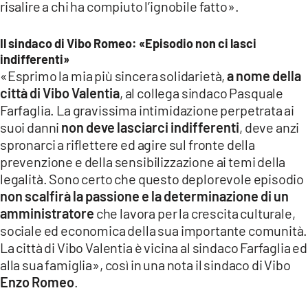
risalire a chi ha compiuto l’ignobile fatto».
Il sindaco di Vibo Romeo: «Episodio non ci lasci
indifferenti»
«Esprimo la mia più sincera solidarietà,
a nome della
città di Vibo Valentia
, al collega sindaco Pasquale
Farfaglia. La gravissima intimidazione perpetrata ai
suoi danni
non deve lasciarci indifferenti
, deve anzi
spronarci a riflettere ed agire sul fronte della
prevenzione e della sensibilizzazione ai temi della
legalità. Sono certo che questo deplorevole episodio
non scalfirà la passione e la determinazione di un
amministratore
che lavora per la crescita culturale,
sociale ed economica della sua importante comunità.
La città di Vibo Valentia è vicina al sindaco Farfaglia ed
alla sua famiglia», così in una nota il sindaco di Vibo
Enzo Romeo
.