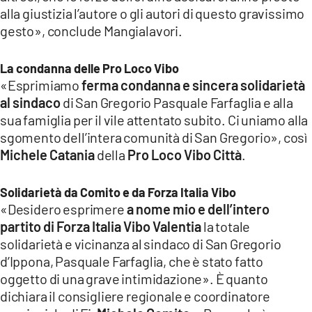
alla giustizia l’autore o gli autori di questo gravissimo
gesto», conclude Mangialavori.
La condanna delle Pro Loco Vibo
«Esprimiamo
ferma condanna e sincera solidarietà
al sindaco
di San Gregorio Pasquale Farfaglia e alla
sua famiglia per il vile attentato subito. Ci uniamo alla
sgomento dell’intera comunità di San Gregorio», così
Michele Catania
della
Pro Loco Vibo Città
.
Solidarietà da Comito e da Forza Italia Vibo
«Desidero esprimere
a nome mio e dell’intero
partito di Forza Italia Vibo Valentia
la totale
solidarietà e vicinanza al sindaco di San Gregorio
d’Ippona, Pasquale Farfaglia, che è stato fatto
oggetto di una grave intimidazione». È quanto
dichiara il consigliere regionale e coordinatore