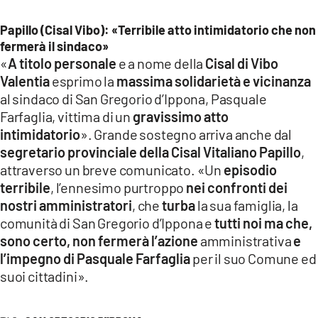
Papillo (Cisal Vibo): «Terribile atto intimidatorio che non
fermerà il sindaco»
«
A titolo personale
e a nome della
Cisal di Vibo
Valentia
esprimo la
massima solidarietà e vicinanza
al sindaco di San Gregorio d’Ippona, Pasquale
Farfaglia, vittima di un
gravissimo atto
intimidatorio
». Grande sostegno arriva anche dal
segretario provinciale della Cisal Vitaliano Papillo
,
attraverso un breve comunicato. «Un
episodio
terribile
, l’ennesimo purtroppo
nei confronti dei
nostri amministratori
, che
turba
la sua famiglia, la
comunità di San Gregorio d’Ippona e
tutti noi ma che,
sono certo, non fermerà l’azione
amministrativa
e
l’impegno di Pasquale Farfaglia
per il suo Comune ed
suoi cittadini».