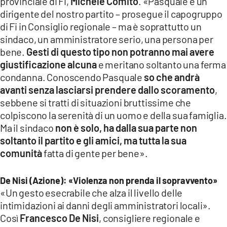
provinciale di Fi,
Michele Comito
. «Pasquale è un
dirigente del nostro partito – prosegue il capogruppo
di Fi in Consiglio regionale – ma è soprattutto un
sindaco, un amministratore serio, una persona per
bene.
Gesti di questo tipo non potranno mai avere
giustificazione alcuna
e meritano soltanto una ferma
condanna. Conoscendo Pasquale
so che andrà
avanti senza lasciarsi prendere dallo scoramento
,
sebbene si tratti di situazioni bruttissime che
colpiscono la serenità di un uomo e della sua famiglia.
Ma il sindaco
non è solo, ha dalla sua parte non
soltanto il partito e gli amici, ma tutta la sua
comunità
fatta di gente per bene».
De Nisi (Azione): «Violenza non prenda il sopravvento»
«Un gesto esecrabile che alza il livello delle
intimidazioni ai danni degli amministratori locali».
Così
Francesco De Nisi
, consigliere regionale e