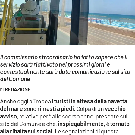
EVENTI
SPORT
Streaming
LAC TV
Il commissario straordinario ha fatto sapere che il
LAC NETWORK
servizio sarà riattivato nei prossimi giorni e
contestualmente sarà data comunicazione sul sito
LAC ONAIR
del Comune
LaC
REDAZIONE
Network
Anche oggi a Tropea i
turisti in attesa della navetta
LACPLAY.IT
del mare
sono
rimasti a piedi
. Colpa di un
vecchio
avviso
, relativo però allo scorso anno, presente sul
LACTV.IT
sito del Comune e che,
inspiegabilmente
, è
tornato
LACONAIR.IT
alla ribalta sui social
. Le segnalazioni di questa