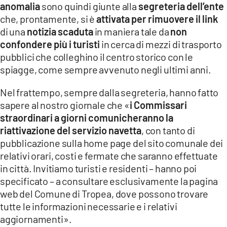
anomalia
sono quindi giunte alla
segreteria dell’ente
LACITYMAG.IT
che, prontamente, si è
attivata per rimuovere il link
di una
notizia scaduta
in maniera tale da
non
ILREGGINO.IT
confondere più i turisti
in cerca di mezzi di trasporto
pubblici che colleghino il centro storico con le
COSENZACHANNEL.IT
spiagge, come sempre avvenuto negli ultimi anni.
ILVIBONESE.IT
Nel frattempo, sempre dalla segreteria, hanno fatto
CATANZAROCHANNEL.IT
sapere al nostro giornale che «
i Commissari
straordinari a giorni comunicheranno la
LACAPITALENEWS.IT
riattivazione del servizio navetta
, con tanto di
pubblicazione sulla home page del sito comunale dei
App
relativi orari, costi e fermate che saranno effettuate
in città. Invitiamo turisti e residenti – hanno poi
ANDROID
specificato – a consultare esclusivamente la pagina
APPLE
web del Comune di Tropea, dove possono trovare
tutte le informazioni necessarie e i relativi
aggiornamenti».