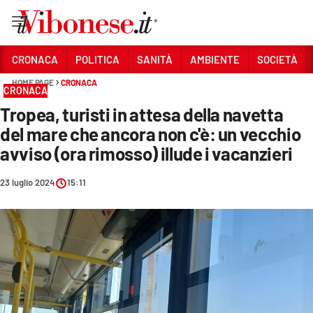
Vai
CRONACA
POLITICA
SANITÀ
AMBIENTE
SOCIETÀ
HOME PAGE
CRONACA
Sezioni
CRONACA
Tropea, turisti in attesa della navetta
CRONACA
del mare che ancora non c'è: un vecchio
POLITICA
avviso (ora rimosso) illude i vacanzieri
SANITÀ
23 luglio 2024
15:11
AMBIENTE
SOCIETÀ
CULTURA
ECONOMIA E LAVORO