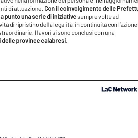
rativo nella formazione del personale, nell’aggiornam
nti di attuazione.
Con il coinvolgimento delle Prefett
a punto una serie di iniziative
sempre volte ad
ità di ripristino della legalità, in continuità con l’azione
traordinarie. I lavori si sono conclusi con una
i delle province calabresi.
LaC Network