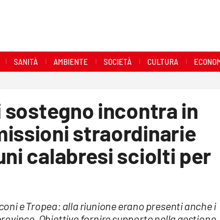
SANITÀ
AMBIENTE
SOCIETÀ
CULTURA
ECONOM
i sostegno incontra in
issioni straordinarie
ni calabresi sciolti per
ni e Tropea: alla riunione erano presenti anche i
 province. Obiettivo fornire supporto nella gestione