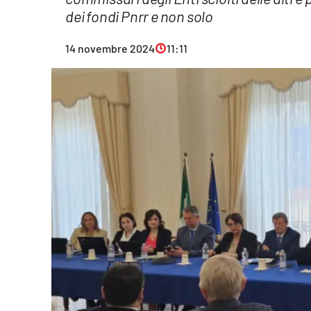
dei fondi Pnrr e non solo
Eventi
Sport
14 novembre 2024
11:11
Streaming
LaC TV
Lac Network
LaC OnAir
LaC
Network
lacplay.it
lactv.it