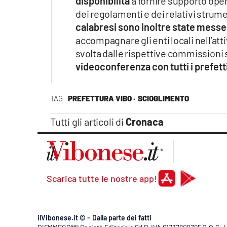
disponibilità
a fornire supporto ope
dei regolamenti e dei relativi strume
calabresi sono inoltre state messe 
accompagnare gli enti locali nell’attiv
svolta dalle rispettive commissioni s
videoconferenza con tutti i prefett
TAG
PREFETTURA VIBO ·
SCIOGLIMENTO
Tutti gli articoli di
Cronaca
Scarica tutte le nostre app!
ilVibonese.it © – Dalla parte dei fatti