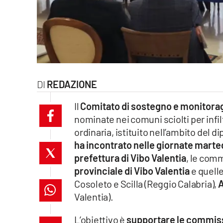
laconair.it
lacitymag.it
ilreggino.it
REDAZIONE
cosenzachannel.it
Il
Comitato di sostegno e monitorag
ilvibonese.it
nominate nei comuni sciolti per infil
ordinaria, istituito nell’ambito del di
catanzarochannel.it
ha incontrato nelle giornate marte
lacapitalenews.it
prefettura di Vibo Valentia
, le comm
provinciale di Vibo Valentia
e quell
Cosoleto e Scilla (Reggio Calabria),
A
App
Valentia).
Android
L’obiettivo è
supportare le commis