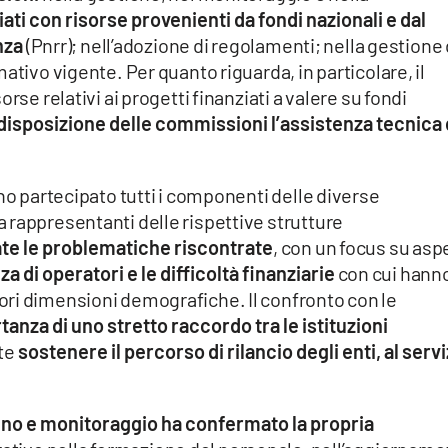
iati con risorse provenienti da fondi nazionali e dal
nza
(Pnrr); nell’adozione di regolamenti; nella gestione 
ativo vigente. Per quanto riguarda, in particolare, il
rse relativi ai progetti finanziati a valere su fondi
disposizione delle commissioni l’assistenza tecnica 
no partecipato tutti i componenti delle diverse
 rappresentanti delle rispettive strutture
te le problematiche riscontrate
, con un focus su aspe
za di operatori e le difficoltà finanziarie
con cui hann
ri dimensioni demografiche. Il confronto con le
tanza di uno stretto raccordo tra le istituzioni
te
sostenere il percorso di rilancio degli enti, al servi
gno e monitoraggio ha confermato la propria