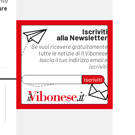
ento
ure
Iscriviti
alla Newsletter
Se vuoi ricevere gratuitamente
tutte le notizie di
Il Vibonese
lascia il tuo indirizzo email e
iscriviti
Iscriviti
lacplay.it
lacitymag.it
lactv.it
lacapitalenews.it
laconair.it
ilreggino.it
cosenzachannel.it
catanzarochannel.it