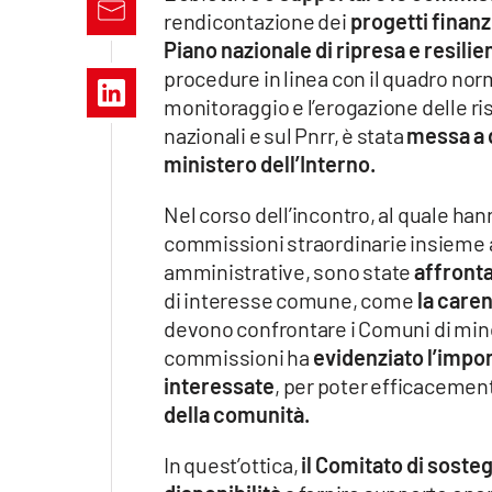
Apple
rendicontazione dei
progetti finanz
Piano nazionale di ripresa e resilie
procedure in linea con il quadro norm
monitoraggio e l’erogazione delle riso
Vai
nazionali e sul Pnrr, è stata
messa a 
ministero dell’Interno.
Nel corso dell’incontro, al quale han
commissioni straordinarie insieme a
amministrative, sono state
affronta
di interesse comune, come
la caren
devono confrontare i Comuni di mino
commissioni ha
evidenziato l’impor
interessate
, per poter efficacemen
della comunità.
In quest’ottica,
il Comitato di soste