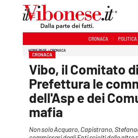
Sezioni
CRONACA
POLITICA
Cronaca
HOME PAGE
CRONACA
CRONACA
Politica
Vibo, il Comitato d
Sanità
Prefettura le comm
Ambiente
dell'Asp e dei Comu
Società
mafia
Cultura
Non solo Acquaro, Capistrano, Stefanaco
Economia e Lavoro
commissari degli Enti sciolti delle altre