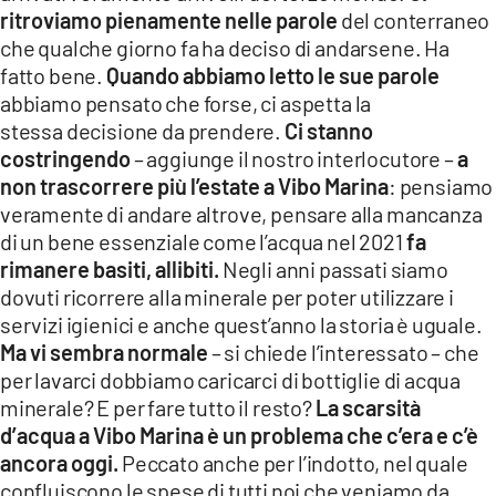
ritroviamo pienamente nelle parole
del conterraneo
che qualche giorno fa ha deciso di andarsene. Ha
fatto bene.
Quando abbiamo letto le sue parole
abbiamo pensato che forse, ci aspetta la
stessa decisione da prendere.
Ci stanno
costringendo
– aggiunge il nostro interlocutore –
a
non trascorrere più l’estate a Vibo Marina
: pensiamo
veramente di andare altrove, pensare alla mancanza
di un bene essenziale come l’acqua nel 2021
fa
rimanere basiti, allibiti.
Negli anni passati siamo
dovuti ricorrere alla minerale per poter utilizzare i
servizi igienici e anche quest’anno la storia è uguale.
Ma vi sembra normale
– si chiede l’interessato – che
per lavarci dobbiamo caricarci di bottiglie di acqua
minerale? E per fare tutto il resto?
La scarsità
d’acqua a Vibo Marina è un problema che c’era e c’è
ancora oggi.
Peccato anche per l’indotto, nel quale
confluiscono le spese di tutti noi che veniamo da