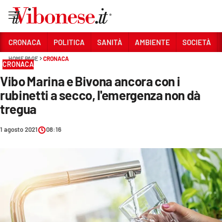
Vai
CRONACA
POLITICA
SANITÀ
AMBIENTE
SOCIETÀ
HOME PAGE
CRONACA
Sezioni
CRONACA
Vibo Marina e Bivona ancora con i
CRONACA
rubinetti a secco, l'emergenza non dà
POLITICA
tregua
SANITÀ
1 agosto 2021
08:16
AMBIENTE
SOCIETÀ
CULTURA
ECONOMIA E LAVORO