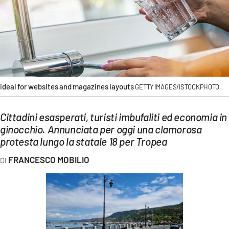
EVENTI
SPORT
Streaming
LAC TV
ideal for websites and magazines layouts
GETTY IMAGES/ISTOCKPHOTO
LAC NETWORK
Cittadini esasperati, turisti imbufaliti ed economia in
LAC ONAIR
ginocchio. Annunciata per oggi una clamorosa
protesta lungo la statale 18 per Tropea
LaC
Network
FRANCESCO MOBILIO
LACPLAY.IT
LACTV.IT
LACONAIR.IT