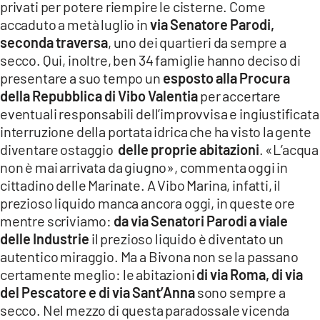
privati per potere riempire le cisterne. Come
accaduto a metà luglio in
via Senatore Parodi,
seconda traversa
, uno dei quartieri da sempre a
secco. Qui, inoltre, ben 34 famiglie hanno deciso di
presentare a suo tempo un
esposto alla Procura
della Repubblica di Vibo Valentia
per accertare
eventuali responsabili dell’improvvisa e ingiustificata
interruzione della portata idrica che ha visto la gente
diventare ostaggio
delle proprie abitazioni
. «L’acqua
non è mai arrivata da giugno», commenta oggi in
cittadino delle Marinate. A Vibo Marina, infatti, il
prezioso liquido manca ancora oggi, in queste ore
mentre scriviamo:
da via Senatori Parodi a viale
delle Industrie
il prezioso liquido è diventato un
autentico miraggio. Ma a Bivona non se la passano
certamente meglio: le abitazioni
di via Roma, di via
del Pescatore e di via Sant’Anna
sono sempre a
secco. Nel mezzo di questa paradossale vicenda