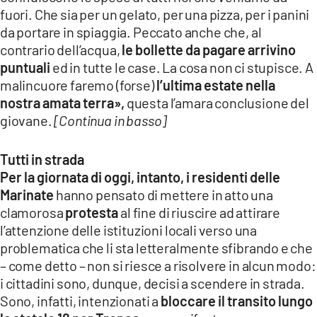
fuori. Che sia per un gelato, per una pizza, per i panini
da portare in spiaggia. Peccato anche che, al
contrario dell’acqua,
le bollette da pagare arrivino
puntuali
ed in tutte le case. La cosa non ci stupisce. A
malincuore faremo (forse)
l’ultima estate nella
nostra amata terra»,
questa l’amara conclusione del
giovane.
[Continua in basso]
Tutti in strada
Per la giornata di oggi, intanto, i residenti delle
Marinate
hanno pensato di mettere in atto una
clamorosa
protesta
al fine di riuscire ad attirare
l’attenzione delle istituzioni locali verso una
problematica che li sta letteralmente sfibrando e che
– come detto – non si riesce a risolvere in alcun modo:
i cittadini sono, dunque, decisi a scendere in strada.
Sono, infatti, intenzionati a
bloccare il transito lungo