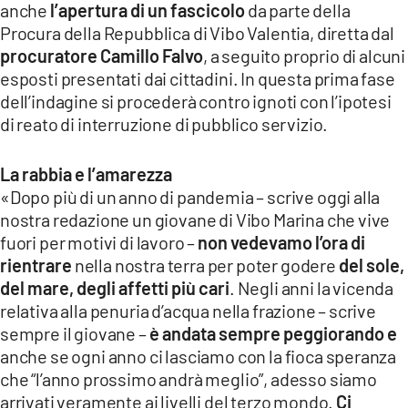
anche
l’apertura di un fascicolo
da parte della
Procura della Repubblica di Vibo Valentia, diretta dal
procuratore Camillo Falvo
, a seguito proprio di alcuni
esposti presentati dai cittadini. In questa prima fase
dell’indagine si procederà contro ignoti con l’ipotesi
di reato di interruzione di pubblico servizio.
La rabbia e l’amarezza
«Dopo più di un anno di pandemia – scrive oggi alla
nostra redazione un giovane di Vibo Marina che vive
fuori per motivi di lavoro –
non vedevamo l’ora di
rientrare
nella nostra terra per poter godere
del sole,
del mare, degli affetti più cari
. Negli anni la vicenda
relativa alla penuria d’acqua nella frazione – scrive
sempre il giovane –
è andata sempre peggiorando e
anche se ogni anno ci lasciamo con la fioca speranza
che “l’anno prossimo andrà meglio”, adesso siamo
arrivati veramente ai livelli del terzo mondo.
Ci