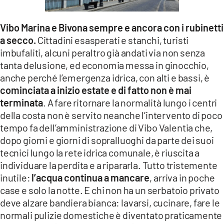
LACITYMAG.IT
Vibo Marina e Bivona sempre e ancora con i rubinetti
ILREGGINO.IT
a secco.
Cittadini esasperati e stanchi, turisti
imbufaliti, alcuni peraltro già andati via non senza
COSENZACHANNEL.IT
tanta delusione, ed economia messa in ginocchio,
anche perché l’emergenza idrica, con alti e bassi, è
ILVIBONESE.IT
cominciata a inizio estate e di fatto non è mai
CATANZAROCHANNEL.IT
terminata
. A fare ritornare la normalità lungo i centri
della costa non è servito neanche l’intervento di poco
LACAPITALENEWS.IT
tempo fa dell’amministrazione di Vibo Valentia che,
dopo giorni e giorni di sopralluoghi da parte dei suoi
App
tecnici lungo la rete idrica comunale, è riuscita a
individuare la perdita e a ripararla. Tutto tristemente
ANDROID
inutile:
l’acqua continua a mancare
, arriva in poche
APPLE
case e solo la notte. E chi non ha un serbatoio privato
deve alzare bandiera bianca: lavarsi, cucinare, fare le
normali pulizie domestiche è diventato praticamente