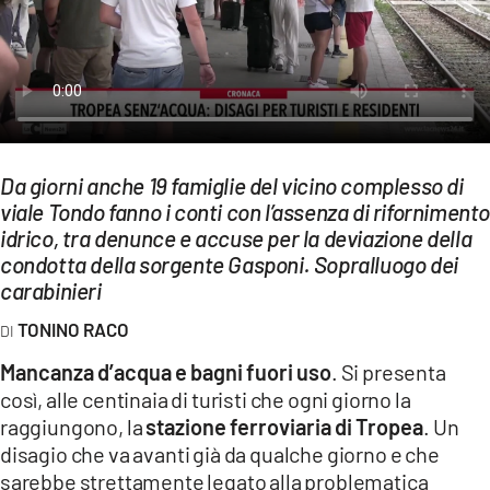
EVENTI
SPORT
Streaming
LAC TV
Da giorni anche 19 famiglie del vicino complesso di
viale Tondo fanno i conti con l’assenza di riforniment
LAC NETWORK
idrico, tra denunce e accuse per la deviazione della
LAC ONAIR
condotta della sorgente Gasponi. Sopralluogo dei
carabinieri
LaC
TONINO RACO
Network
Mancanza d’acqua e bagni fuori uso
. Si presenta
LACPLAY.IT
così, alle centinaia di turisti che ogni giorno la
LACTV.IT
raggiungono, la
stazione ferroviaria di Tropea
. Un
disagio che va avanti già da qualche giorno e che
LACONAIR.IT
sarebbe strettamente legato alla problematica