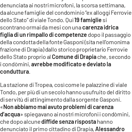
denunciata ai nostri microfoni, la scorsa settimana,
LACITYMAG.IT
da alcune famiglie del condominio “ex alloggi Ferrovie
dello Stato” di viale Tondo. Qui
19 famiglie
si
ILREGGINO.IT
scontrano ormai da mesi con una
carenza idrica
COSENZACHANNEL.IT
figlia di un rimpallo di competenze
dopo il passaggio
della condotta della fonte Gasponi (sita nell’omonima
ILVIBONESE.IT
frazione di Drapia) dallo storico proprietario Ferrovie
dello Stato proprio al
Comune di
Drapia
che, secondo
CATANZAROCHANNEL.IT
i condòmini,
avrebbe modificato e deviato la
conduttura
LACAPITALENEWS.IT
.
La stazione di Tropea, così come le palazzine di viale
App
Tondo, per più di un secolo hanno usufruito del diritto
ANDROID
di servitù di attingimento dalla sorgente Gasponi.
«
Non abbiamo mai avuto problemi di carenza
APPLE
d’acqua
» spiegavano ai nostri microfoni i condòmini,
che dopo alcune
diffide senza risposta
hanno
denunciato il primo cittadino di Drapia,
Alessandro