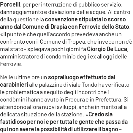
Porcelli
, per per interruzione di pubblico servizio,
danneggiamento e deviazione delle acque. Al centro
della questione la
convenzione stipulata lo scorso
anno dal Comune di Drapia con Ferrovie dello Stato
.
«Il punto è che quell’accordo prevedeva anche un
confronto con il Comune di Tropea, che invece non c’è
mai stato» spiegava pochi giorni fa
Giorgio De Luca
,
amministratore di condominio degli ex alloggi delle
Ferrovie.
Nelle ultime ore un
sopralluogo effettuato dai
carabinieri
alle palazzine di viale Tondo ha verificato
le problematica a seguito degli incontri che i
condòmini hanno avuto in Procura e in Prefettura. Si
attendono allora nuovi sviluppi, anche in merito alla
delicata situazione della stazione. «
Credo sia
fastidioso per noi e per tutta le gente che passa da
qui non avere la possibilità di utilizzare il bagno
–