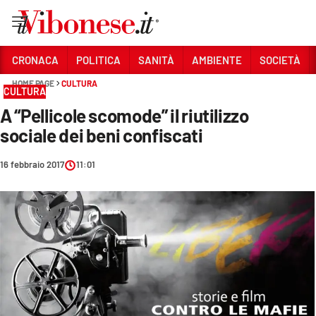
Vai
CRONACA
POLITICA
SANITÀ
AMBIENTE
SOCIETÀ
HOME PAGE
CULTURA
Sezioni
CULTURA
A “Pellicole scomode” il riutilizzo
CRONACA
sociale dei beni confiscati
POLITICA
16 febbraio 2017
11:01
SANITÀ
AMBIENTE
SOCIETÀ
CULTURA
ECONOMIA E LAVORO