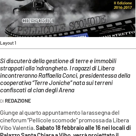
EVENTI
SPORT
Streaming
Layout 1
LAC TV
LAC NETWORK
Si discuterà della gestione di terre e immobili
strappati alla ‘ndrangheta. I ragazzi di Libera
LAC ONAIR
incontreranno Raffaella Conci, presidentessa della
cooperativa “Terre Joniche” nata sui terreni
confiscati al clan degli Arena
LaC
Network
REDAZIONE
LACPLAY.IT
Giunge al quarto appuntamento la rassegna del
LACTV.IT
cineforum “Pellicole scomode” promossa da Libera
Vibo Valentia.
Sabato 18 febbraio alle 16 nei locali di
LACONAIR.IT
Palazzo Santa Chiara a Vibo, verrà proiettato il