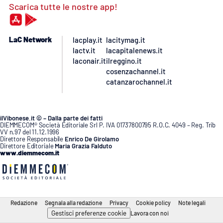
Scarica tutte le nostre app!
LaC Network
lacplay.it
lacitymag.it
lactv.it
lacapitalenews.it
laconair.it
ilreggino.it
cosenzachannel.it
catanzarochannel.it
ilVibonese.it © – Dalla parte dei fatti
DIEMMECOM® Società Editoriale Srl P. IVA 01737800795 R.O.C. 4049 – Reg. Trib
VV n.97 del 11.12.1996
Direttore Responsabile
Enrico De Girolamo
Direttore Editoriale
Maria Grazia Falduto
www.diemmecom.it
Redazione
Segnala alla redazione
Privacy
Cookie policy
Note legali
Gestisci preferenze cookie
Lavora con noi