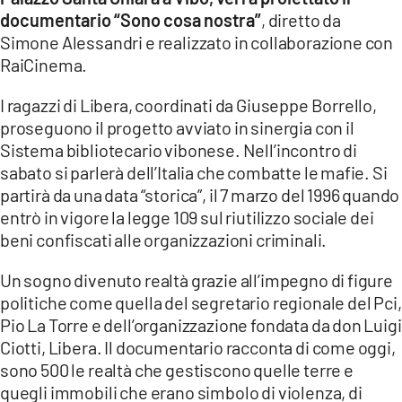
documentario “Sono cosa nostra”
, diretto da
LACITYMAG.IT
Simone Alessandri e realizzato in collaborazione con
ILREGGINO.IT
RaiCinema.
COSENZACHANNEL.IT
I ragazzi di Libera, coordinati da Giuseppe Borrello,
proseguono il progetto avviato in sinergia con il
ILVIBONESE.IT
Sistema bibliotecario vibonese. Nell’incontro di
sabato si parlerà dell’Italia che combatte le mafie. Si
CATANZAROCHANNEL.IT
partirà da una data “storica”, il 7 marzo del 1996 quando
entrò in vigore la legge 109 sul riutilizzo sociale dei
LACAPITALENEWS.IT
beni confiscati alle organizzazioni criminali.
App
Un sogno divenuto realtà grazie all’impegno di figure
ANDROID
politiche come quella del segretario regionale del Pci,
Pio La Torre e dell’organizzazione fondata da don Luigi
APPLE
Ciotti, Libera. Il documentario racconta di come oggi,
sono 500 le realtà che gestiscono quelle terre e
quegli immobili che erano simbolo di violenza, di