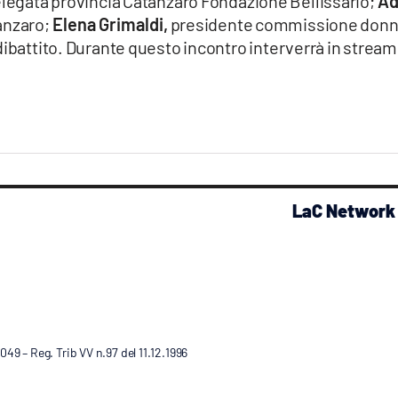
legata provincia Catanzaro Fondazione Bellissario;
Ad
anzaro;
Elena Grimaldi,
presidente commissione don
dibattito. Durante questo incontro interverrà in strea
LaC Network
9 – Reg. Trib VV n.97 del 11.12.1996