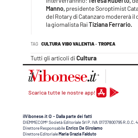
Interverrannno:
Teresa Ruberto,
de
Manno,
presidente Soroptimist Cat
del Rotary di Catanzaro modererà il 
la giornalista Rai
Tiziana Ferrario.
TAG
CULTURA VIBO VALENTIA ·
TROPEA
Tutti gli articoli di
Cultura
Scarica tutte le nostre app!
ilVibonese.it © – Dalla parte dei fatti
DIEMMECOM® Società Editoriale Srl P. IVA 01737800795 R.O.C. 404
Direttore Responsabile
Enrico De Girolamo
Direttore Editoriale
Maria Grazia Falduto