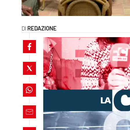
laconair.it
lacitymag.it
REDAZIONE
ilreggino.it
cosenzachannel.it
ilvibonese.it
catanzarochannel.it
lacapitalenews.it
App
Android