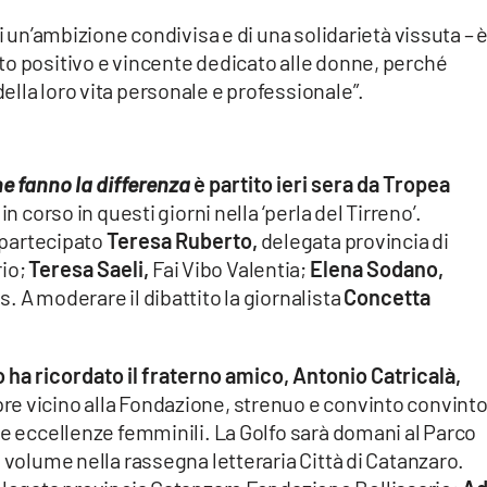
di un’ambizione condivisa e di una solidarietà vissuta – 
to positivo e vincente dedicato alle donne, perché
lla loro vita personale e professionale”.
e fanno la differenza
è partito ieri sera da Tropea
n corso in questi giorni nella ‘perla del Tirreno’.
o partecipato
Teresa Ruberto,
delegata provincia di
rio;
Teresa Saeli,
Fai Vibo Valentia;
Elena Sodano,
. A moderare il dibattito la giornalista
Concetta
o ha ricordato il fraterno amico, Antonio Catricalà,
e vicino alla Fondazione, strenuo e convinto convint
le eccellenze femminili. La Golfo sarà domani al Parco
 volume nella rassegna letteraria Città di Catanzaro.