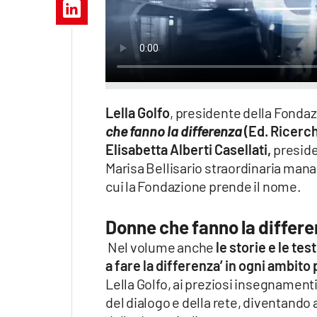
Apple
Vai
Lella Golfo
, presidente della Fondazi
che fanno la differenza
(Ed. Ricerch
Elisabetta Alberti Casellati,
preside
Marisa Bellisario straordinaria mana
cui la Fondazione prende il nome.
Donne che fanno la differ
Nel volume anche
le storie e le te
a fare la differenza’ in ogni ambito
Lella Golfo, ai preziosi insegnamenti
del dialogo e della rete, diventando a