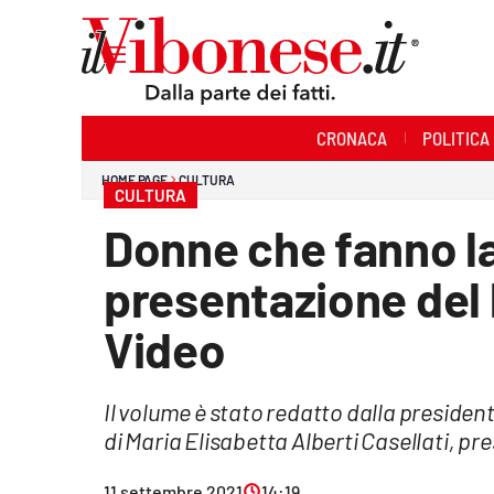
Sezioni
CRONACA
POLITICA
Cronaca
HOME PAGE
CULTURA
CULTURA
Politica
Donne che fanno la
Sanità
presentazione del l
Ambiente
Video
Società
Il volume è stato redatto dalla presiden
Cultura
di Maria Elisabetta Alberti Casellati, p
Economia e Lavoro
11 settembre 2021
14:19