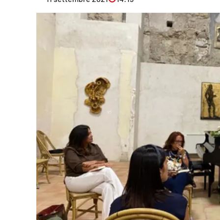
Eventi
Sport
Streaming
LaC TV
Lac Network
LaC OnAir
LaC
Network
lacplay.it
lactv.it