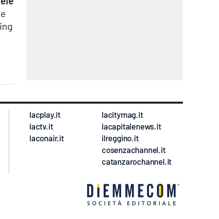
ele
ne
ming
lacplay.it
lacitymag.it
lactv.it
lacapitalenews.it
laconair.it
ilreggino.it
cosenzachannel.it
catanzarochannel.it