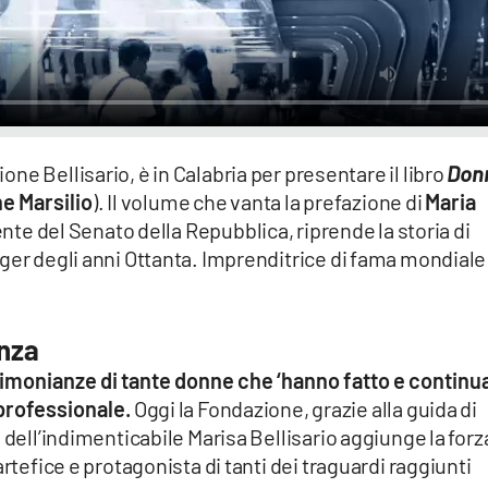
one Bellisario, è in Calabria per presentare il libro
Don
e Marsilio
). Il volume che vanta la prefazione di
Maria
nte del Senato della Repubblica, riprende la storia di
ger degli anni Ottanta. Imprenditrice di fama mondiale
enza
stimonianze di tante donne che ‘hanno fatto e contin
 professionale.
Oggi la Fondazione, grazie alla guida di
 dell’indimenticabile Marisa Bellisario aggiunge la forz
rtefice e protagonista di tanti dei traguardi raggiunti