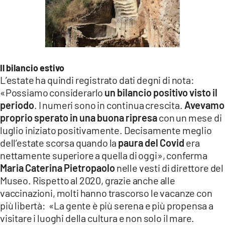
Il bilancio estivo
L’estate ha quindi registrato dati degni di nota:
«Possiamo considerarlo
un bilancio positivo visto il
periodo
. I numeri sono in continua crescita.
Avevamo
proprio sperato in una buona ripresa
con un mese di
luglio iniziato positivamente. Decisamente meglio
dell’estate scorsa quando la
paura del Covid
era
nettamente superiore a quella di oggi», conferma
Maria Caterina Pietropaolo
nelle vesti di direttore del
Museo. Rispetto al 2020, grazie anche alle
vaccinazioni, molti hanno trascorso le vacanze con
più libertà: «La gente è più serena e più propensa a
visitare i luoghi della cultura e non solo il mare.