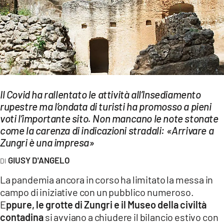
EVENTI
SPORT
Streaming
LAC TV
Il Covid ha rallentato le attività all’Insediamento
LAC NETWORK
rupestre ma l’ondata di turisti ha promosso a pieni
voti l’importante sito. Non mancano le note stonate
LAC ONAIR
come la carenza di indicazioni stradali: «Arrivare a
Zungri è una impresa»
LaC
Network
GIUSY D'ANGELO
LACPLAY.IT
La pandemia ancora in corso ha limitato la messa in
campo di iniziative con un pubblico numeroso.
LACTV.IT
E
ppure, le grotte di Zungri e il Museo della civiltà
LACONAIR.IT
contadina
si avviano a chiudere il bilancio estivo con