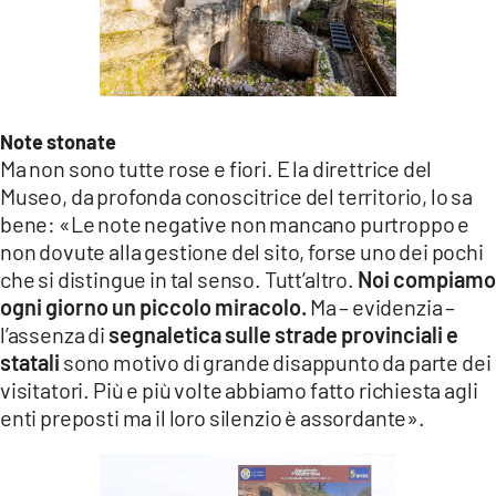
Note stonate
Ma non sono tutte rose e fiori. E la direttrice del
Museo, da profonda conoscitrice del territorio, lo sa
bene: «Le note negative non mancano purtroppo e
non dovute alla gestione del sito, forse uno dei pochi
che si distingue in tal senso. Tutt’altro.
Noi compiamo
ogni giorno un piccolo miracolo.
Ma – evidenzia –
l’assenza di
segnaletica sulle strade provinciali e
statali
sono motivo di grande disappunto da parte dei
visitatori. Più e più volte abbiamo fatto richiesta agli
enti preposti ma il loro silenzio è assordante».