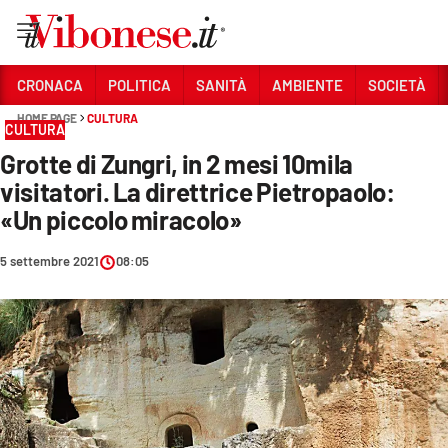
Vai
CRONACA
POLITICA
SANITÀ
AMBIENTE
SOCIETÀ
HOME PAGE
CULTURA
Sezioni
CULTURA
Grotte di Zungri, in 2 mesi 10mila
CRONACA
visitatori. La direttrice Pietropaolo:
POLITICA
«Un piccolo miracolo»
SANITÀ
5 settembre 2021
08:05
AMBIENTE
SOCIETÀ
CULTURA
ECONOMIA E LAVORO