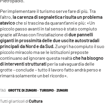
Pietropaolo.
Per implementare il turismo serve fare di più. Tra
l’altro,
la carenza di segnaletica risulta un problema
atavico
che si trascina da quarant’anni e più: «Un
piccolo passo avanti in tal senso è stato compiuto
grazie all’Anas con l’installazione di
due pannelli
giganti in prossimità delle due uscite autostradali
principali da Nord e da Sud.
Zungri ha compiuto il suo
piccolo miracolo ma se le istituzioni preposte
continuano ad ignorare questa realtà
che ha bisogno
di interventi strutturati
per la salvaguardia delle
grotte – conclude – tutto il lavoro fatto andrà perso e
rimarrà solamente un bel ricordo».
TAG
GROTTE DI ZUNGRI ·
TURISMO ·
ZUNGRI
Cultura
Tutti gli articoli di