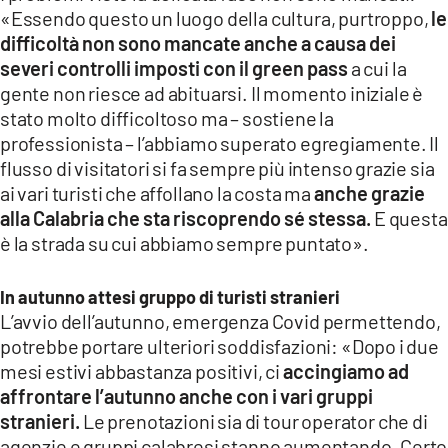
«Essendo questo un luogo della cultura, purtroppo,
le
difficoltà non sono mancate anche a causa dei
severi controlli imposti con il green pass
a cui la
gente non riesce ad abituarsi. Il momento iniziale è
stato molto difficoltoso ma – sostiene la
professionista – l’abbiamo superato egregiamente. Il
flusso di visitatori si fa sempre più intenso grazie sia
ai vari turisti che affollano la costa ma
anche grazie
alla Calabria che sta riscoprendo sé stessa.
E questa
è la strada su cui abbiamo sempre puntato».
In autunno attesi gruppo di turisti stranieri
L’avvio dell’autunno, emergenza Covid permettendo,
potrebbe portare ulteriori soddisfazioni: «Dopo i due
mesi estivi abbastanza positivi, ci
accingiamo ad
affrontare l’autunno anche con i vari gruppi
stranieri.
Le prenotazioni sia di tour operator che di
agenzie e gruppi calabresi stanno aumentando. Certo