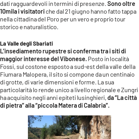
dati ragguardevoli in termini di presenze.
Sono oltre
LACITYMAG.IT
10mila i visitatori
che dal 21 giugno hanno fatto tappa
nella cittadina del Poro per un vero e proprio tour
ILREGGINO.IT
storico e naturalistico.
COSENZACHANNEL.IT
La Valle degli Sbariati
ILVIBONESE.IT
L’insediamento rupestre si conferma tra i siti di
maggior interesse del Vibonese.
Posto in località
CATANZAROCHANNEL.IT
Fossi, sul costone esposto a sud-est della valle della
Fiumara Malopera, il sito si compone da un centinaio
LACAPITALENEWS.IT
di grotte, di varie dimensioni e forme. La sua
particolarità lo rende unico a livello regionale e Zungri
App
ha acquisito negli anni epiteti lusinghieri,
da “La città
ANDROID
di pietra” alla “piccola Matera di Calabria”.
APPLE