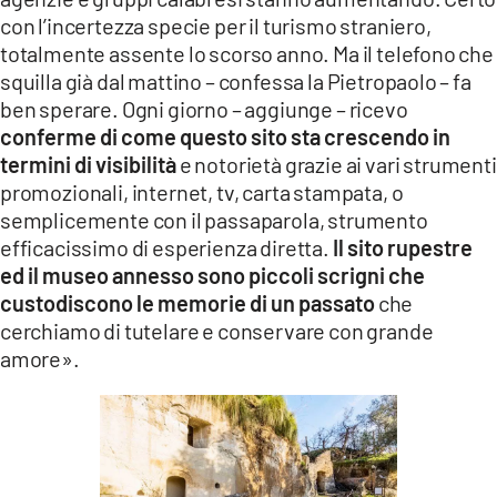
con l’incertezza specie per il turismo straniero,
totalmente assente lo scorso anno. Ma il telefono che
squilla già dal mattino – confessa la Pietropaolo – fa
ben sperare. Ogni giorno – aggiunge – ricevo
conferme di come questo sito sta crescendo in
termini di visibilità
e notorietà grazie ai vari strumenti
promozionali, internet, tv, carta stampata, o
semplicemente con il passaparola, strumento
efficacissimo di esperienza diretta.
Il sito rupestre
ed il museo annesso sono piccoli scrigni che
custodiscono le memorie di un passato
che
cerchiamo di tutelare e conservare con grande
amore».