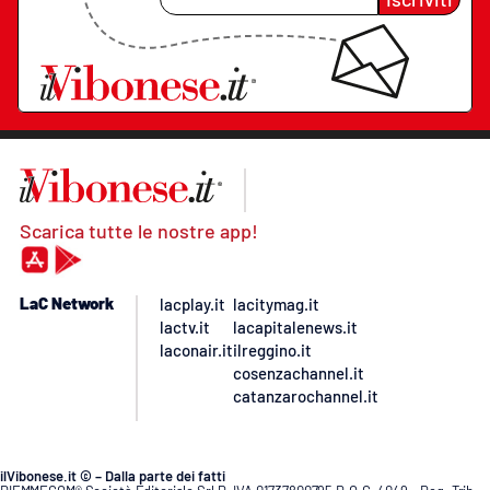
Scarica tutte le nostre app!
LaC Network
lacplay.it
lacitymag.it
lactv.it
lacapitalenews.it
laconair.it
ilreggino.it
cosenzachannel.it
catanzarochannel.it
ilVibonese.it © – Dalla parte dei fatti