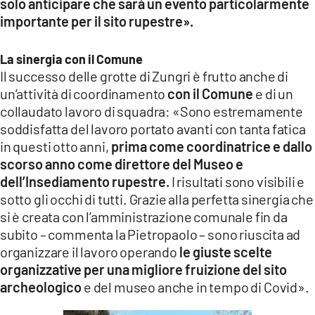
solo anticipare che sarà un evento particolarmente
importante per il sito rupestre».
La sinergia con il Comune
Il successo delle grotte di Zungri è frutto anche di
un’attività di coordinamento
con il Comune
e di un
collaudato lavoro di squadra: «Sono estremamente
soddisfatta del lavoro portato avanti con tanta fatica
in questi otto anni,
prima come coordinatrice e dallo
scorso anno come direttore del Museo e
dell’Insediamento rupestre.
I risultati sono visibili e
sotto gli occhi di tutti. Grazie alla perfetta sinergia che
si è creata con l’amministrazione comunale fin da
subito – commenta la Pietropaolo – sono riuscita ad
organizzare il lavoro operando
le giuste scelte
organizzative per una migliore fruizione del sito
archeologico
e del museo anche in tempo di Covid».