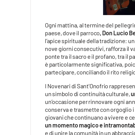
Ogni mattina, al termine del pellegri
paese, dove il parroco
, Don Lucio Be
l’apice spirituale della tradizione:
nove giorni consecutivi, rafforza il 
ponte tra il sacro e il profano, tra il
è particolarmente significativa, poi
partecipare, conciliando il rito reli
I Novenari di Sant’Onofrio rappresen
un simbolo di continuità culturale,
u
un’occasione per rinnovare ogni ann
conserva e trasmette con orgoglio i s
giovani che continuano a vivere e ce
un momento magico e intramontab
e di unire la comunità in un abbracci