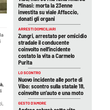
Minasi: morta la 23enne
investita su viale Affaccio,
donati gli organi
ARRESTI DOMICILIARI
la
Zungri, arrestato per omicidio
i
stradale il conducente
coinvolto nell'incidente
costato la vita a Carmelo
Purita
LO SCONTRO
Nuovo incidente alle porte di
à,
Vibo: scontro sulla statale 18,
li
coinvolte un’auto e una moto
i,
GESTO D’AMORE
Andrea salverà sette vite,