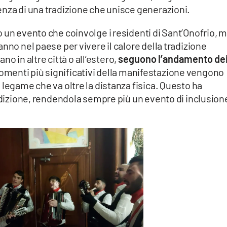
enza di una tradizione che unisce generazioni.
 un evento che coinvolge i residenti di Sant’Onofrio, 
nno nel paese per vivere il calore della tradizione
ano in altre città o all’estero,
seguono l’andamento de
momenti più significativi della manifestazione vengono
 legame che va oltre la distanza fisica. Questo ha
radizione, rendendola sempre più un evento di inclusion