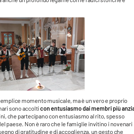
n semplice momento musicale, ma è un vero e proprio
nari sono accolti
con entusiasmo dai membri più anzi
ni, che partecipano con entusiasmo al rito, spesso
l paese. Non è raro che le famiglie invitino i novenari
n segno di gratitudine e di accoglienza, un gesto che