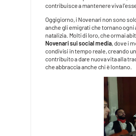
contribuisce a mantenere viva l’ess
Oggigiorno, i Novenari non sono solo
anche gli emigrati che tornano ogni a
natalizia. Molti di loro, che ormai abit
Novenari sui social media
, dove i 
condivisi in tempo reale, creando un
contribuito a dare nuova vita alla t
che abbraccia anche chi è lontano.