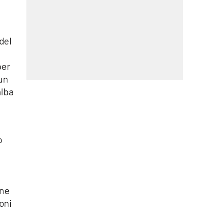
del
per
 un
alba
o
ane
oni