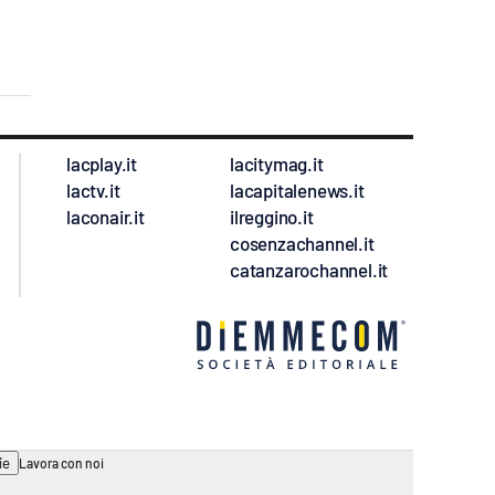
lacplay.it
lacitymag.it
lactv.it
lacapitalenews.it
laconair.it
ilreggino.it
cosenzachannel.it
catanzarochannel.it
ie
Lavora con noi