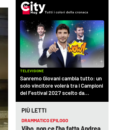
PIÙ LETTI
DRAMMATICO EPILOGO
Vibo, non ce l’ha fatta Andrea