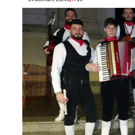
Eventi
Sport
Streaming
LaC TV
Lac Network
LaC OnAir
LaC
Network
lacplay.it
lactv.it