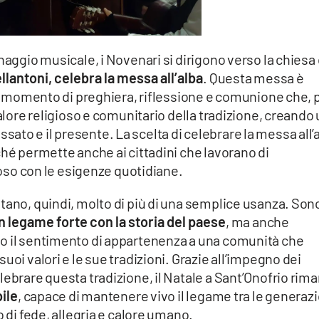
naggio musicale, i Novenari si dirigono verso la chiesa 
llantoni, celebra la messa all’alba
. Questa messa è
 un momento di preghiera, riflessione e comunione che, 
valore religioso e comunitario della tradizione, creando
 passato e il presente. La scelta di celebrare la messa all’
ché permette anche ai cittadini che lavorano di
gioso con le esigenze quotidiane.
tano, quindi, molto di più di una semplice usanza. Son
n legame forte con la storia del paese
, ma anche
o il sentimento di appartenenza a una comunità che
uoi valori e le sue tradizioni. Grazie all’impegno dei
lebrare questa tradizione, il Natale a Sant’Onofrio rim
ile
, capace di mantenere vivo il legame tra le generazi
o di fede, allegria e calore umano.