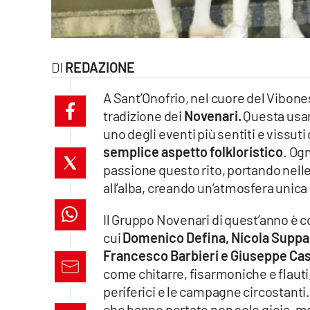
laconair.it
lacitymag.it
REDAZIONE
ilreggino.it
A Sant’Onofrio, nel cuore del Vibone
tradizione dei
Novenari.
Questa usanz
cosenzachannel.it
uno degli eventi più sentiti e vissu
semplice aspetto folkloristico
. Og
ilvibonese.it
passione questo rito, portando nelle 
catanzarochannel.it
all’alba, creando un’atmosfera unica 
lacapitalenews.it
Il Gruppo Novenari di quest’anno è c
cui
Domenico Defina, Nicola Suppa,
Francesco Barbieri e Giuseppe Ca
App
come chitarre, fisarmoniche e flauti,
Android
periferici e le campagne circostanti
che hanno portato non solo gioia, m