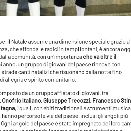
se, il Natale assume una dimensione speciale grazie al
a, che affonda le radici in tempi lontani, è ancora ogg
ti dalla comunità, con un’importanza
che va oltre il
ni anno, un gruppo di giovani del paese rinnova con
strade canti natalizi che risuonano dalla notte fino
di allegria e spirito comunitario.
omposto da un gruppo affiatato di giovani, tra
 Onofrio Italiano, Giuseppe Trecozzi, Francesco Stin
stagna
, i quali, con abiti tradizionali e strumenti musica
 hanno percorso le vie del paese, inclusi gli angoli più
. Ogni angolo del paese è stato impregnato dei loro cant
a anche un profondo legame con le radici storiche e