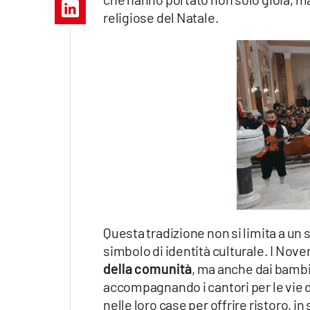
Apple
religiose del Natale.
Vai
Questa tradizione non si limita a u
simbolo di identità culturale. I Nove
della comunità
, ma anche dai bambi
accompagnando i cantori per le vie de
nelle loro case per offrire ristoro, i