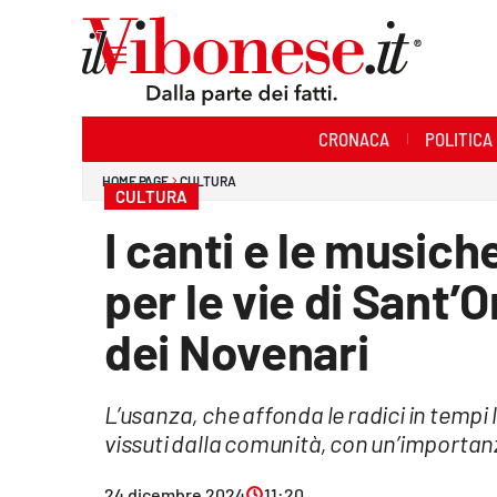
Sezioni
CRONACA
POLITICA
Cronaca
HOME PAGE
CULTURA
CULTURA
Politica
I canti e le musich
Sanità
per le vie di Sant’
Ambiente
dei Novenari
Società
L’usanza, che affonda le radici in tempi l
Cultura
vissuti dalla comunità, con un’importanz
Economia e Lavoro
24 dicembre 2024
11:20