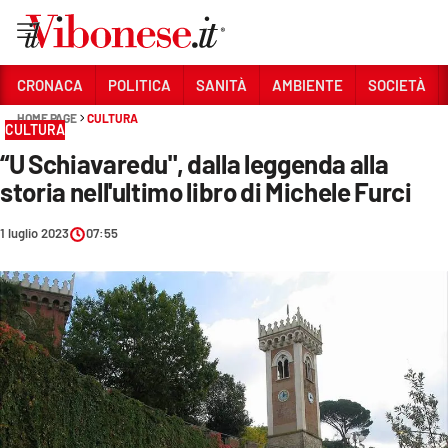
Vai
CRONACA
POLITICA
SANITÀ
AMBIENTE
SOCIETÀ
HOME PAGE
CULTURA
Sezioni
CULTURA
“U Schiavaredu", dalla leggenda alla
CRONACA
storia nell'ultimo libro di Michele Furci
POLITICA
1 luglio 2023
07:55
SANITÀ
AMBIENTE
SOCIETÀ
CULTURA
ECONOMIA E LAVORO