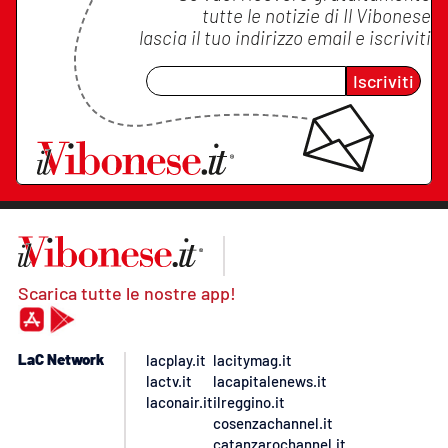
tutte le notizie di
Il Vibonese
lascia il tuo indirizzo email e iscriviti
Iscriviti
Scarica tutte le nostre app!
LaC Network
lacplay.it
lacitymag.it
lactv.it
lacapitalenews.it
laconair.it
ilreggino.it
cosenzachannel.it
catanzarochannel.it