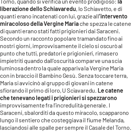
Torno, quando si verifica un evento prodigioso:
la
liberazione dello Schiavaredu
, lo Schiavetto, e di
quanti erano incatenati con lui, grazie all
’intervento
miracoloso della Vergine Maria
che spezza le catene
di quanti erano stati fatti prigionieri dai Saraceni.
Secondo un racconto popolare tramandato fino ai
nostri giorni, improvvisamente il cielo si oscurò al
punto che tutti, predatori e prigionieri, rimasero
impietriti quando dall’oscurità comparve una scia
luminosa dentro la quale appariva la Vergine Maria
con in braccio il Bambino Gesù. Senza toccare terra,
Maria si avvicinò al gruppo di giovani in catene
sfiorando il primo di loro, U Sciavaredu.
Le catene
che tenevano legati i prigionieri si spezzarono
improvvisamente fra l’incredulità generale. I
Saraceni, sbalorditi da questo miracolo, scapparono
lungo il sentiero che costeggiava il fiume Melanda,
lasciandosi alle spalle per sempre il Casale del Torno.