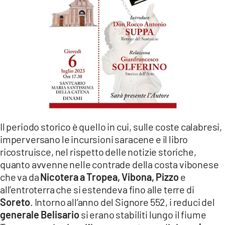
LACITYMAG.IT
ILREGGINO.IT
COSENZACHANNEL.IT
ILVIBONESE.IT
CATANZAROCHANNEL.IT
LACAPITALENEWS.IT
Il periodo storico è quello in cui, sulle coste calabresi,
imperversano le incursioni saracene e il libro
App
ricostruisce, nel rispetto delle notizie storiche,
quanto avvenne nelle contrade della costa vibonese
ANDROID
che va da
Nicotera a Tropea, Vibona, Pizzo
e
all’entroterra che si estendeva fino alle terre di
APPLE
Soreto
. Intorno all’anno del Signore 552, i reduci del
generale Belisario
si erano stabiliti lungo il fiume