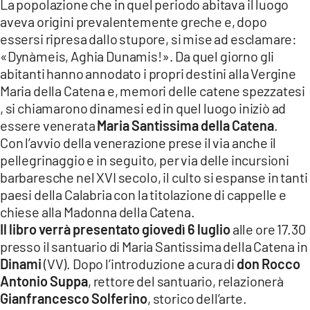
La popolazione che in quel periodo abitava il luogo
aveva origini prevalentemente greche e, dopo
essersi ripresa dallo stupore, si mise ad esclamare:
«Dynàmeis, Aghia Dunamis!». Da quel giorno gli
abitanti hanno annodato i propri destini alla Vergine
Maria della Catena e, memori delle catene spezzatesi
, si chiamarono dinamesi ed in quel luogo iniziò ad
essere venerata
Maria Santissima della Catena
.
Con l’avvio della venerazione prese il via anche il
pellegrinaggio e in seguito, per via delle incursioni
barbaresche nel XVI secolo, il culto si espanse in tanti
paesi della Calabria con la titolazione di cappelle e
chiese alla Madonna della Catena.
Il libro verrà presentato giovedì 6 luglio
alle ore 17.30
presso il santuario di Maria Santissima della Catena in
Dinami
(VV). Dopo l’introduzione a cura di
don Rocco
Antonio Suppa
, rettore del santuario, relazionerà
Gianfrancesco Solferino
, storico dell’arte.