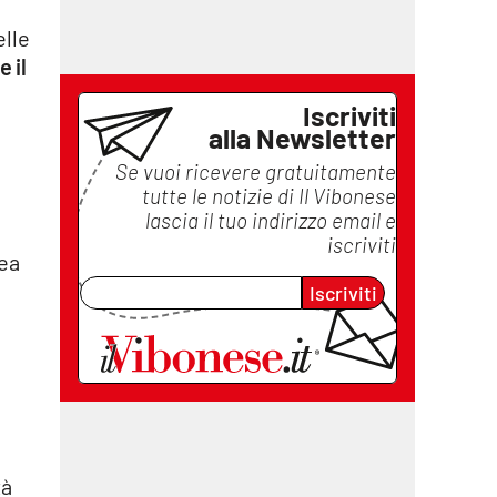
elle
 il
Iscriviti
alla Newsletter
Se vuoi ricevere gratuitamente
tutte le notizie di
Il Vibonese
lascia il tuo indirizzo email e
iscriviti
gea
Iscriviti
tà