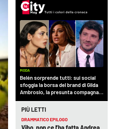
PIÙ LETTI
DRAMMATICO EPILOGO
Vibo, non ce l’ha fatta Andrea