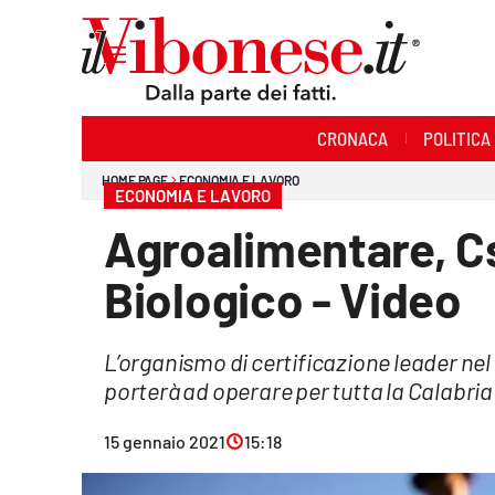
Sezioni
CRONACA
POLITICA
Cronaca
HOME PAGE
ECONOMIA E LAVORO
ECONOMIA E LAVORO
Politica
Agroalimentare, Cs
Sanità
Biologico - Video
Ambiente
L’organismo di certificazione leader nel
Società
porterà ad operare per tutta la Calabria
Cultura
15 gennaio 2021
15:18
Economia e Lavoro