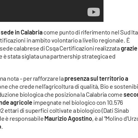
 sede in Calabria
come punto di riferimento nel Sud Ita
tificazioni in ambito volontario a livello regionale. È
a sede calabrese di Csqa Certificazioni realizzata
grazie
le è stata siglata una partnership strategica ed
na nota – per rafforzare la
presenza sul territorio a
ne che crede nell’agricoltura di qualità, Bio e sostenibi
uzione biologica che posiziona la Calabria come
seco
ende agricole
impegnate nel biologico con 10.576
2 ettari di superfici coltivate a biologico (Dati Sinab
ale è responsabile
Maurizio Agostino
, è al “Molino d’Urz
o
.