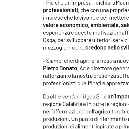
«Più che un’impresa – dichiara Maur
professionisti
, che con una propria v
imprese che lo vivono e per mettere
valore economico, ambientale, salu
esperienza e queste motivazioni af
Csqa, per sviluppare ulteriori servizi
mezzogiorno che
credono nello svi
«Siamo felici di aprire la nostra nuov
Pietro Bonato
, Ad e direttore gener
rafforziamo la nostra presenza sul te
professionisti qualificati e apprezzat
Da oltre vent’anni Igea Srl è
un’impor
regione Calabria e in tutte le region
nell’affermazione dell’agricoltura bio
produzioni. Un punto di riferimento
produzioni di alimenti ispirate a princ