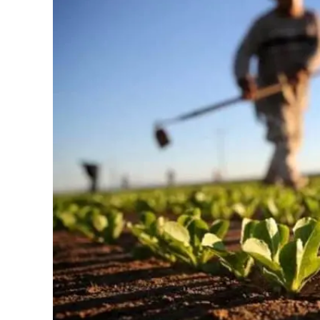
Eventi
Sport
Streaming
LaC TV
Lac Network
LaC OnAir
LaC
Network
lacplay.it
lactv.it