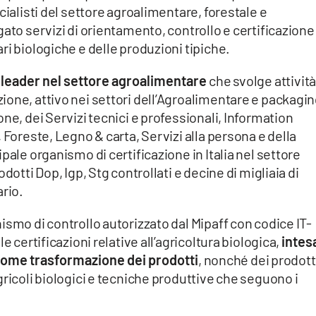
cialisti del settore agroalimentare, forestale e
gato servizi di orientamento, controllo e certificazione
ri biologiche e delle produzioni tipiche.
 leader nel settore agroalimentare
che svolge attività
one, attivo nei settori dell’Agroalimentare e packagin
ne, dei Servizi tecnici e professionali, Information
 Foreste, Legno & carta, Servizi alla persona e della
pale organismo di certificazione in Italia nel settore
dotti Dop, Igp, Stg controllati e decine di migliaia di
ario.
ismo di controllo autorizzato dal Mipaff con codice IT-
e certificazioni relative all’agricoltura biologica,
intes
come trasformazione dei prodotti
, nonché dei prodott
gricoli biologici e tecniche produttive che seguono i