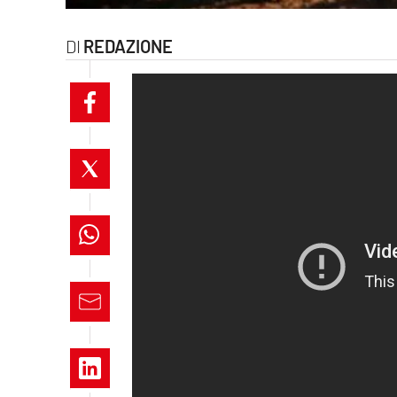
laconair.it
REDAZIONE
lacitymag.it
ilreggino.it
cosenzachannel.it
ilvibonese.it
catanzarochannel.it
lacapitalenews.it
App
Android