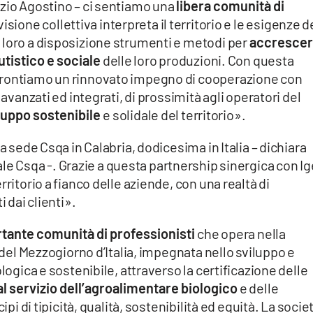
izio Agostino – ci sentiamo una
libera comunità di
isione collettiva interpreta il territorio e le esigenze d
 loro a disposizione strumenti e metodi per
accrescere
tistico e sociale
delle loro produzioni. Con questa
frontiamo un rinnovato impegno di cooperazione con
 avanzati ed integrati, di prossimità agli operatori del
luppo sostenibile
e solidale del territorio».
a sede Csqa in Calabria, dodicesima in Italia – dichiara
ale Csqa -. Grazie a questa partnership sinergica con I
rritorio a fianco delle aziende, con una realtà di
i dai clienti».
tante comunità di professionisti
che opera nella
i del Mezzogiorno d’Italia, impegnata nello sviluppo e
logica e sostenibile, attraverso la certificazione delle
al servizio dell’agroalimentare biologico
e delle
ipi di tipicità, qualità, sostenibilità ed equità. La socie