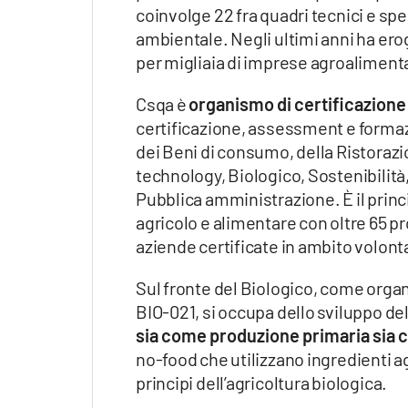
coinvolge 22 fra quadri tecnici e spe
ambientale. Negli ultimi anni ha ero
per migliaia di imprese agroalimenta
Csqa è
organismo di certificazione
certificazione, assessment e formazi
dei Beni di consumo, della Ristorazio
technology, Biologico, Sostenibilità,
Pubblica amministrazione. È il princi
agricolo e alimentare con oltre 65 pro
aziende certificate in ambito volont
Sul fronte del Biologico, come organ
BIO-021, si occupa dello sviluppo dell
sia come produzione primaria sia 
no-food che utilizzano ingredienti a
principi dell’agricoltura biologica.