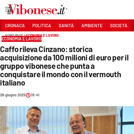
Vai
CRONACA
POLITICA
SANITÀ
AMBIENTE
SOCIETÀ
HOME PAGE
ECONOMIA E LAVORO
Sezioni
ECONOMIA E LAVORO
Caffo rileva Cinzano: storica
CRONACA
acquisizione da 100 milioni di euro per il
POLITICA
gruppo vibonese che punta a
conquistare il mondo con il vermouth
SANITÀ
italiano
AMBIENTE
26 giugno 2025
19:41
SOCIETÀ
CULTURA
ECONOMIA E LAVORO