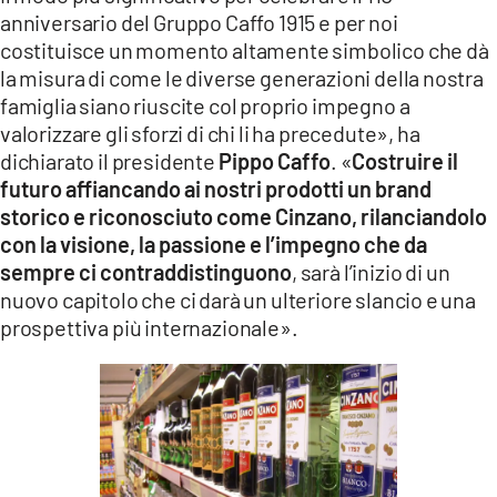
anniversario del Gruppo Caffo 1915 e per noi
costituisce un momento altamente simbolico che dà
la misura di come le diverse generazioni della nostra
famiglia siano riuscite col proprio impegno a
valorizzare gli sforzi di chi li ha precedute», ha
dichiarato il presidente
Pippo Caffo
. «
Costruire il
futuro affiancando ai nostri prodotti un brand
storico e riconosciuto come Cinzano, rilanciandolo
con la visione, la passione e l’impegno che da
sempre ci contraddistinguono
, sarà l’inizio di un
nuovo capitolo che ci darà un ulteriore slancio e una
prospettiva più internazionale».