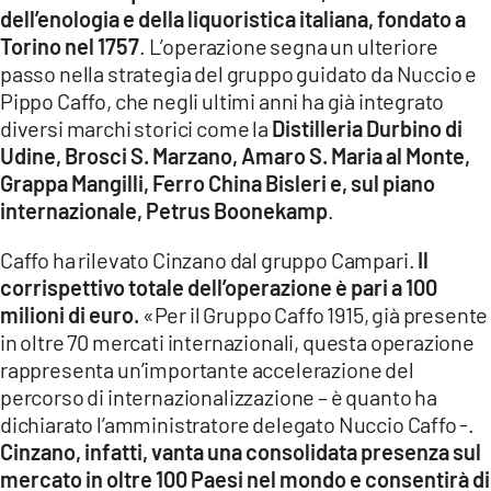
dell’enologia e della liquoristica italiana, fondato a
LACITYMAG.IT
Torino nel 1757
. L’operazione segna un ulteriore
passo nella strategia del gruppo guidato da Nuccio e
ILREGGINO.IT
Pippo Caffo, che negli ultimi anni ha già integrato
COSENZACHANNEL.IT
diversi marchi storici come la
Distilleria Durbino di
Udine, Brosci S. Marzano, Amaro S. Maria al Monte,
ILVIBONESE.IT
Grappa Mangilli, Ferro China Bisleri e, sul piano
internazionale, Petrus Boonekamp
.
CATANZAROCHANNEL.IT
Caffo ha rilevato Cinzano dal gruppo Campari.
Il
LACAPITALENEWS.IT
corrispettivo totale dell’operazione è pari a 100
milioni di euro.
«Per il Gruppo Caffo 1915, già presente
App
in oltre 70 mercati internazionali, questa operazione
ANDROID
rappresenta un’importante accelerazione del
percorso di internazionalizzazione – è quanto ha
APPLE
dichiarato l’amministratore delegato Nuccio Caffo -.
Cinzano, infatti, vanta una consolidata presenza sul
mercato in oltre 100 Paesi nel mondo e consentirà di