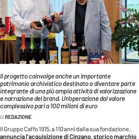
EVENTI
SPORT
Streaming
LAC TV
LAC NETWORK
LAC ONAIR
Il progetto coinvolge anche un importante
patrimonio archivistico destinato a diventare parte
integrante di una più ampia attività di valorizzazione
LaC
Network
e narrazione del brand. Un'operazione dal valore
complessivo pari a 100 milioni di euro
LACPLAY.IT
REDAZIONE
LACTV.IT
Il Gruppo Caffo 1915, a 110 anni dalla sua fondazione,
LACONAIR.IT
annuncia l’acquisizione di Cinzano, storico marchio