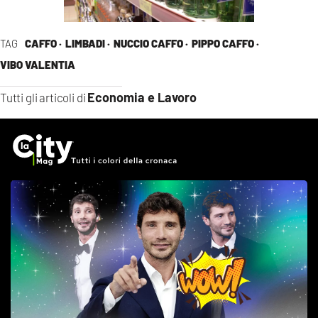
TAG
CAFFO ·
LIMBADI ·
NUCCIO CAFFO ·
PIPPO CAFFO ·
VIBO VALENTIA
Economia e Lavoro
Tutti gli articoli di