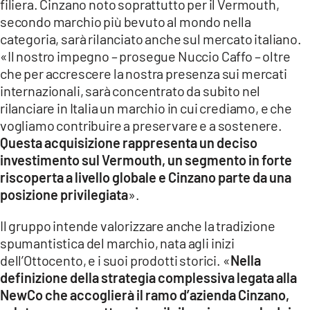
filiera. Cinzano noto soprattutto per il Vermouth,
secondo marchio più bevuto al mondo nella
categoria, sarà rilanciato anche sul mercato italiano.
«Il nostro impegno – prosegue Nuccio Caffo – oltre
che per accrescere la nostra presenza sui mercati
internazionali, sarà concentrato da subito nel
rilanciare in Italia un marchio in cui crediamo, e che
vogliamo contribuire a preservare e a sostenere.
Questa acquisizione rappresenta un deciso
investimento sul Vermouth, un segmento in forte
riscoperta a livello globale e Cinzano parte da una
posizione privilegiata
».
Il gruppo intende valorizzare anche la tradizione
spumantistica del marchio, nata agli inizi
dell’Ottocento, e i suoi prodotti storici. «
Nella
definizione della strategia complessiva legata alla
NewCo che accoglierà il ramo d’azienda Cinzano,