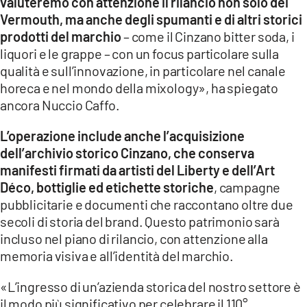
valuteremo con attenzione il rilancio non solo dei
Vermouth, ma anche degli spumanti e di altri storici
prodotti del marchio
– come il Cinzano bitter soda, i
liquori e le grappe – con un focus particolare sulla
qualità e sull’innovazione, in particolare nel canale
horeca e nel mondo della mixology», ha spiegato
ancora Nuccio Caffo.
L’operazione include anche l’acquisizione
dell’archivio storico Cinzano, che conserva
manifesti firmati da artisti del Liberty e dell’Art
Déco, bottiglie ed etichette storiche
, campagne
pubblicitarie e documenti che raccontano oltre due
secoli di storia del brand. Questo patrimonio sarà
incluso nel piano di rilancio, con attenzione alla
memoria visiva e all’identità del marchio.
«L’ingresso di un’azienda storica del nostro settore è
il modo più significativo per celebrare il 110°